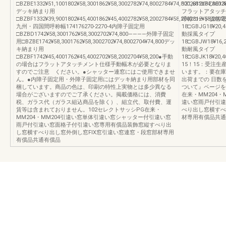
□BZBE1332¥51,1001802¥58,3001862¥58,3002782¥74,8002784¥74,8002812¥74,8002
131,681□BZAE13¥
デッキ納まり用
フラットアタッチ
□BZBF1332¥39,9001802¥45,4001862¥45,4002782¥58,2002784¥58,2002812¥58,2002
呼称コード価格電
九州・四国間呼称幅174176270-2270-4内障子固定用
18□GBJG18¥20,4
□BZBD1742¥58,3001762¥58,3002702¥74,800――――外障子固定
動採風タイプ
用□BZBE1742¥58,3001762¥58,3002702¥74,8002704¥74,800デッ
18□GBJW18¥16,
キ納まり用
動耐風タイプ
□BZBF1742¥45,4001762¥45,4002702¥58,2002704¥58,200●手動
18□GBJK18¥20,4
の場合はフラットアタッチメント仕様手動幅木が必要となりま
15！15：受注
すのでご注意 ください。●シャッター連窓にはご使用できませ
います。：要在庫
ん。●内障子固定用・外障子固定用にはデッキ納まり用部材を同
出荷までの 日数
梱しています。商品の色は、印刷の特性上実物とは多少異なる
ついて』ページを
場合がございますのでご了承ください。掲載価格には、消費
在来・MM204
税、ガラス代（ガラス組込商品を除く）、組立代、取付費、運
違い窓雨戸付引違
賃等は含まれておりません。102セレクトサッシPG在来・
べり出し窓横すべ
MM204・MM204引違い窓単体引違い窓シャッター付引違い窓
材専用有償品共通
雨戸付引違い窓面格子付引違い窓専用有償品装飾窓縦すべり出
し窓横すべり出し窓外倒し窓FIX窓引違い窓連窓・段窓部材専用
有償品共通有償品