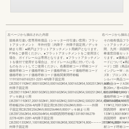
左ページから抽出された内容
右ページから抽出
規格表引違い窓専用有償品（シャッター付引違い窓用）フラッ
その他有償品フラ
トアタッチメント 半外付型〔内障子・外障子固定用／デッキ
ットアタッチメン
納まり用〕●網戸はフラットアタッチメント用網戸となります。
間、九州・四国間
P.96をご参照ください。●フラットアタッチメントをご使用頂く
棒連窓目板セット
場合、ガイドレールは専用となります。●フラットアタッチメン
ります。●価格は
トを後付で使用する場合は、ガイドレールは既に付いている
ードについて●商
ものをカットしてご使用ください。色番部材コード呼称コード
ード］□部（商品
価格呼称コード価格呼称コード価格呼称コード価格呼称コード
イングレーW：ホ
価格呼称コード価格呼称コード価格関東間呼称幅
ズB：ブロンズK
119150160165251-2251-4内障子固定用
シルバー商品コードC
□BZBD1192¥47,8001502¥53,0001602¥54,5001652¥54,5002512¥69,800――――
㎜商品コードA3X01A
外障子固定用
数20m／巻×62
□BZBE1192¥47,8001502¥53,0001602¥54,5001652¥54,5002512¥69,8002514¥69,800
GCJB呼称コー
デッキ納まり用
価格呼称コード価
□BZBF1192¥37,2001502¥41,3001602¥42,5001652¥42,5002512¥54,4002514¥54,400
用W160用W165
呼称幅256-2256-4内障子固定用□BZBD2562¥69,800――――外障
119¥12,700150¥1
子固定用□BZBE2562¥69,8002564¥69,800デッキ納まり用
関西間呼 称W133
□BZBF2562¥54,4002564¥54,400関西間呼称幅133180186278-
133¥13,800180¥
2278-4281-2281-4内障子固定用
四国間呼 称W17
□BZBD1332¥51,1001802¥58,3001862¥58,3002782¥74,800――――2812¥74,800―――
174¥15,30017
外障子固定用
材コード呼称コー