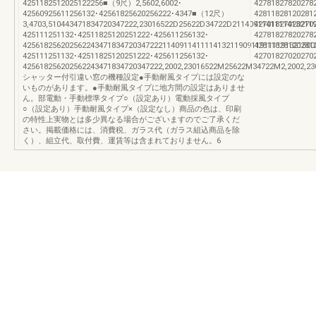
4251182512025122256■（9尺）2,5602,6002･
42781827820278
42560925611256132･42561825620256222･4347■（12尺）
42811828120281
3,4703,510443471834720347222,23016522D25622D34722D2114091141111413211
42701827020270
425111251132･42511825120251222･425611256132･
42781827820278
425618256202562243471834720347222114091141111413211909119111191321500
42811828120281
425111251132･42511825120251222･425611256132･
42701827020270
425618256202562243471834720347222,2002,23016522M25622M34722M2,2002,23
シャッター付引違い窓の機種設定●手動耐風タイプには設定のな
いものがあります。●手動耐風タイプに地方間の設定はありませ
ん。部電動・手動標準タイプ○（設定あり）電動採風タイプ
○（設定あり）手動耐風タイプ×（設定なし）商品の色は、印刷
の特性上実物とは多少異なる場合がございますのでご了承くだ
さい。掲載価格には、消費税、ガラス代（ガラス組込商品を除
く）、組立代、取付費、運賃等は含まれておりません。6