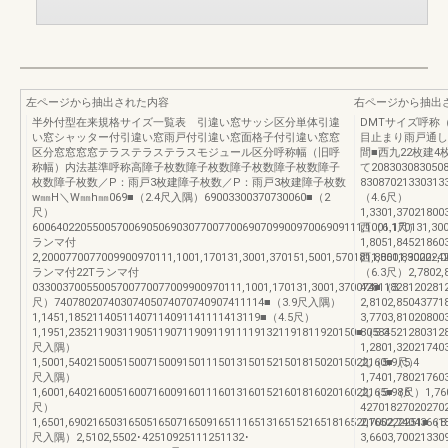
左ページから抽出された内容
右ページから抽出
半外付型在来規格サイズ一覧表 引違い窓サッシ区分単体引違
DMTサイズ呼称
い窓シャッター付引違い窓雨戸付引違い窓面格子付引違い窓窓
目止まり雨戸通し
区分窓窓窓窓テラステラステラスモジュール区分呼称幅（旧呼
間■西九22枚建4
称幅）内法基準呼称高障子枚数障子枚数障子枚数障子枚数障子
て208303083050
枚数障子枚数／P：雨戸3枚建障子枚数／P：雨戸3枚建障子枚数
83087021330313
w㎜H＼W㎜h㎜069■（2.4尺入隅）69003300370730060■（2
（4.6尺）
尺）
1,3301,3702180
6006402205500570069050690307700770069070990097006909111,1001,170131,3001
西（6.1尺）
ランマ付
1,8051,8452186
2,2000770077009900970111,1001,170131,3001,370151,5001,570181,8001,830202,0
西1,8601,9002･4
ランマ付22Tランマ付
（6.3尺）2,7802,8
03300370055005700770077009900970111,1001,170131,3001,370074■（3
4281182812028
尺）74078020740307405074070740907411114■（3.9尺入隅）
2,8102,850437
1,1451,18521140511407114091141111413119■（4.5尺）
3,7703,8102080
1,1951,235211903119051190711909119111191321191811920150■（5.3
8058452128031
尺入隅）
1,2801,3202174
1,5001,54021500515007150091501115013150152150181502015022160■（5.4
九（5.9尺）
尺入隅）
1,7401,7802176
1,6001,64021600516007160091601116013160152160181602016022165■（6
九（5.98尺）1,760
尺）
4270182702027
1,6501,69021650316505165071650916511165131651521651816520165222251■（8
2,7002,740436
尺入隅）2,5102,5502･42510925111251132･
3,6603,7002133