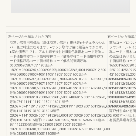
左ページから抽出された内容
右ページから抽出
引違い窓専用有償品（単体引違い窓用）規格表●ナチュラルシル
商品コードについ
バー色は特注になります。●サッシ取付け後に組込みできます。
ラウンK：シャイ
●室内側専用です。アルミ組子後付けⅢ型色番部材コード呼称コ
称コード]−[部
ード価格呼称コード価格呼称コード価格呼称コード価格呼称コ
の設定はありませ
ード価格呼称コード価格呼称コード価格関東間呼称
ド価格呼称コード
06003069030740311903組子
165031165032¥15
□BZGM060032¥5,400069032¥8,400074032¥8,400119032¥12,500
225109-425609-2
呼称06005069050740511405119051500516005組子
42165092¥25,200
□BZGM060052¥7,000069052¥10,700074052¥10,700114052¥15,200119052¥15,20015
225111-425611-2
呼称06007069070740711407119071500716007組子
43165112¥28,600
□BZGM060072¥8,600069072¥13,000074072¥13,000114072¥17,900119072¥17,90015
225113-425613-2
呼称06009069090740911409119091500916009組子
44165132¥32,000
□BZGM060092¥10,200069092¥15,500074092¥15,500114092¥20,700119092¥20,7001
本11228109-42281
呼称0741111411119111501116011組子
44281134¥55
□BZGM074112¥17,900114112¥23,200119112¥23,200150112¥26,600160112¥28,600
MM204・MM
呼称11413119131501316013組子
雨戸付引違い窓面
□BZGM114132¥26,000119132¥26,000150132¥29,600160132¥32,000
し窓横すべり出し
呼称1501516015組子□BZGM150152¥32,700160152¥35,300縦本
有償品共通有償品
数1112233関西間呼称08303133031800318603組子
□BZGM083032¥8,900133032¥13,300180032¥16,600186032¥16,600
呼称08305133051800518605組子