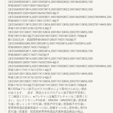
□BZGM083052¥11,500133052¥16,200180052¥20,100186052¥20,100
呼称08307133071800718607組子
□BZGM083072¥14,000133072¥19,200180072¥23,500186072¥23,500
呼称0830913309180091860927809-4組子
□BZGM083092¥16,600133092¥21,900180092¥27,000186092¥27,000278094¥44,200
呼称0831113311180111861127811-4組子
□BZGM083112¥19,200133112¥24,800180112¥30,500186112¥30,500278114¥49,800
呼称13313180131861327813-4組子
□BZGM133132¥27,700180132¥34,200186132¥34,200278134¥55,500
呼称1801518615組子□BZGM180152¥37,700186152¥37,700縦本
数12332九州・四国間呼称08003128031740317603組子
□BZGM080032¥8,900128032¥13,300174032¥16,600176032¥16,600
呼称08005128051740517605組子
□BZGM080052¥11,500128052¥16,200174052¥20,100176052¥20,100
呼称08007128071740717607組子
□BZGM080072¥14,000128072¥19,200174072¥23,500176072¥23,500
呼称0800912809174091760927009-4組子
□BZGM080092¥16,600128092¥21,900174092¥27,000176092¥27,000270094¥44,200
呼称12811174111761127011-4組子
□BZGM128112¥24,800174112¥30,500176112¥30,500270114¥49,800
呼称12813174131761327013-4組子
□BZGM128132¥27,700174132¥34,200176132¥34,200270134¥55,500
呼称1741517615組子□BZGM174152¥37,700176152¥37,700縦本
数12332●アルミ組子はガラスの厚さにより取付けられない場合
があります。 必ず、商品カタログのアルミ組子取付可否表に
てご確認ください。●グレチャンは偏芯グレチャンをご使用くだ
さい。セレクトサッシPG在来・MM204・MM204引違い窓単体
引違い窓シャッター付引違い窓雨戸付引違い窓面格子付引違い
窓専用有償品装飾窓縦すべり出し窓横すべり出し窓外倒し窓FIX
窓引違い窓連窓・段窓部材専用有償品共通有償品商品の色は、