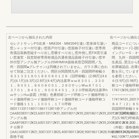
左ページから抽出された内容
右ページから抽出
セレクトサッシPG在来・MM204・MM204引違い窓単体引違い
商品コードについ
窓シャッター付引違い窓雨戸付引違い窓面格子付引違い窓専用
−[呼称コード]−
有償品装飾窓縦すべり出し窓横すべり出し窓外倒し窓FIX窓引違
イングレーG：オ
い窓連窓・段窓部材専用有償品共通有償品面格子付引違い窓半
間、九州・四国間
外付型アングル無アングル付MHMHA規格表窓②関西間／九
生産品…受注から
州・四国間●グレチャンは同梱されていません。ガラス厚に合わ
在庫確認品…在庫
せて別途ご注文ください。間区分関西間九州・四国間呼称幅０
数を示しています
８３１３３１８０１８６０８０１２８（旧呼称幅）(2.88尺)(4.6
を参照ください。
尺)(6.1尺)(6.3尺)(2.8尺)(4.4尺)内法基準ｗ㎜８３０１，３３０
６(5.9尺)(5
１，８０５１，８６０８０５１，２８０サッシW㎜８７０１，
称コード価格呼称コ
３７０１，８４５１，９００８４５１，３２０呼称高内法基準h
174112¥39,20017
㎜サッシH㎜姿図（外観）色番部材コード呼称コード価格呼称コ
————————
ード価格呼称コード価格呼称コード価格呼称コード価格呼称コ
17411¥101,20017
ード価格１１１，１００１，１７０呼称
８４７（２）８５
0831113311180111861112811枠アングル付
四国間呼称幅０８
□AABE083112¥23,600133112¥31,300180112¥39,200186112¥39,200128112¥31,300
７６(旧呼称幅)(2.88尺
アングル無
尺)(5.98尺)
□AABF083112¥23,600133112¥31,300180112¥39,200186112¥39,200128112¥31,300
９００８４５１，
ＰＧ障子
（外観）価格価格
□AACA083112¥21,500133112¥25,400180112¥28,900186112¥28,900128112¥25,400
称083111331118
面格子縦
¥60,100¥77,600¥