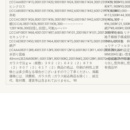
□CCAA08311¥15,00013311¥20,90018011¥24,30018611¥24,30012811¥20,900
ス¥71,900¥93,000
ヒシクロス
桁¥71,900¥93,000
□CCAB08311¥26,80013311¥36,30018011¥42,60018611¥42,60012811¥36,300
¥71,900¥93,
井桁
¥113,500¥144,300
□CCAC08311¥26,80013311¥36,30018011¥42,60018611¥42,60012811¥36,300
セキュリティ
横□CCAL08311¥26,80013311¥36,300————————
¥96,000¥121,500
12811¥36,300目隠し目隠し可動ルーバー
網戸¥8,400¥9,300
□CCAP08311¥68,40013311¥87,60018011¥101,20018611¥101,20012811¥87,600
ス格子セキュリテ
セキュリティ
格子横格子構成
□CCAE08311¥50,90013311¥64,80018011¥75,00018611¥75,00012811¥64,800TS
枠アングル無 枠
網戸
ュリティフィルタ
□CAAA083112¥8,400133112¥9,300180112¥10,600186112¥11,400128112¥9,300
関東間のみの設定
水切り皿板
MM204引違い
40mm□BZAM083¥1,500133¥1,800180¥2,200186¥2,200128¥1,80070mm□BZAP083¥2,
い窓面格子付引違
ガラス寸法ｇｗ（枚数）３９２（２）６４２（２）８７９
り出し窓外倒し窓
（２）９０７（２）６１７（２）商品の色は、印刷の特性上実
有償品91
物とは多少異なる場合がございますのでご了承ください。掲載
価格には、消費税、ガラス代（ガラス組込商品を除く）、組立
代、取付費、運賃等は含まれておりません。90