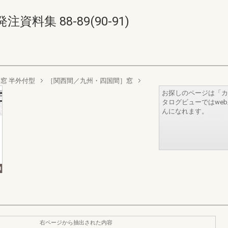
集 88-89(90-91)
窓 半外付型
［関西間／九州・四国間］窓
お探しのページは「カ
タログビューではwe
んになれます。
右ページから抽出された内容