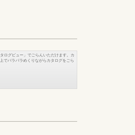
タログビュー」でごらんいただけます。カ
b上でパラパラめくりながらカタログをごら