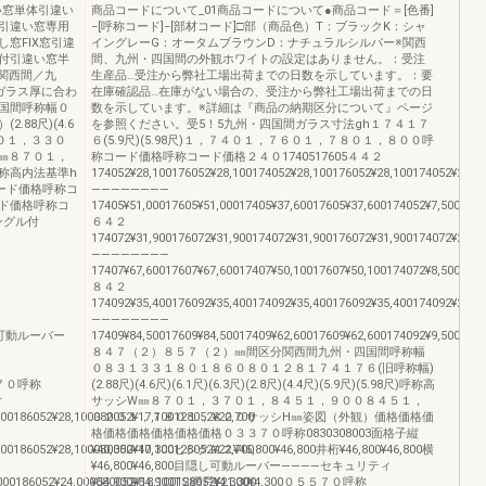
い窓単体引違い
商品コードについて_01商品コードについて●商品コード＝[色番]
引違い窓専用
−[呼称コード]−[部材コード]□部（商品色）T：ブラックK：シャ
窓FIX窓引違
イングレーG：オータムブラウンD：ナチュラルシルバー※関西
付引違い窓半
間、九州・四国間の外観ホワイトの設定はありません。：受注
関西間／九
生産品…受注から弊社工場出荷までの日数を示しています。：要
ガラス厚に合わ
在庫確認品…在庫がない場合の、受注から弊社工場出荷までの日
国間呼称幅０
数を示しています。※詳細は『商品の納期区分について』ページ
88尺)(4.6
を参照ください。受5！5九州・四国間ガラス寸法gh１７４１７
８３０１，３３０
６(5.9尺)(5.98尺)１，７４０１，７６０１，７８０１，８００呼
㎜８７０１，
称コード価格呼称コード価格２４０1740517605４４２
称高内法基準h
174052¥28,100176052¥28,100174052¥28,100176052¥28,100174052¥24,00
ード価格呼称コ
————————
ド価格呼称コ
17405¥51,00017605¥51,00017405¥37,60017605¥37,600174052¥7,500176
ングル付
６４２
174072¥31,900176072¥31,900174072¥31,900176072¥31,900174072¥25,90
————————
17407¥67,60017607¥67,60017407¥50,10017607¥50,100174072¥8,500176
８４２
174092¥35,400176092¥35,400174092¥35,400176092¥35,400174092¥27,10
————————
目隠し可動ルーバー
17409¥84,50017609¥84,50017409¥62,60017609¥62,600174092¥9,5001760
８４７（２）８５７（２）㎜間区分関西間九州・四国間呼称幅
０８３１３３１８０１８６０８０１２８１７４１７６(旧呼称幅)
０５７０呼称
(2.88尺)(4.6尺)(6.1尺)(6.3尺)(2.8尺)(4.4尺)(5.9尺)(5.98尺)呼称高
付
サッシW㎜８７０１，３７０１，８４５１，９００８４５１，
00186052¥28,100080052¥17,100128052¥22,700
３２０１，７８０１，８００サッシH㎜姿図（外観）価格価格価
格価格価格価格価格価格０３３７０呼称0830308003面格子縦
00186052¥28,100080052¥17,100128052¥22,700
¥40,300¥40,300ヒシクロス¥46,800¥46,800井桁¥46,800¥46,800横
¥46,800¥46,800目隠し可動ルーバー————セキュリティ
00186052¥24,000080052¥18,100128052¥21,300
¥54,900¥54,900TS網戸¥4,300¥4,300０５５７０呼称