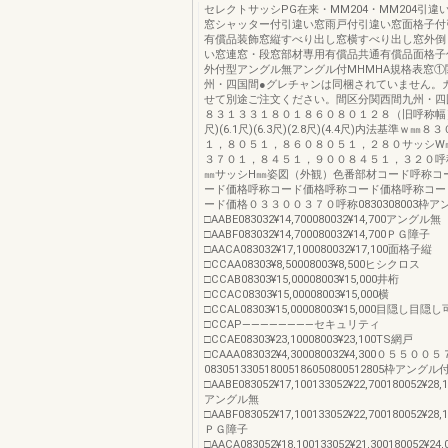
セレクトサッシPG在来・MM204・MM204引違
窓シャッター付引違い窓雨戸付引違い窓面格子付
有償品装飾窓縦すべり出し窓横すべり出し窓外倒し
い窓連窓・段窓部材専用有償品共通有償品面格子
外付型アングル無アングル付MHMHA規格表窓①
州・四国間●グレチャンは同梱されていません。
せて別途ご注文ください。間区分関西間九州・四
８３１３３１８０１８６０８０１２８（旧呼称幅）(2.
尺)(6.1尺)(6.3尺)(2.8尺)(4.4尺)内法基準ｗ㎜
１，８０５１，８６０８０５１，２８０サッシW
３７０１，８４５１，９００８４５１，３２０呼
㎜サッシH㎜姿図（外観）色番部材コード呼称コ
ード価格呼称コード価格呼称コード価格呼称コー
ード価格０３３００３７０呼称0830308003枠ア
□AABE083032¥14,700080032¥14,700アングル無
□AABF083032¥14,700080032¥14,700ＰＧ障子
□AACA083032¥17,100080032¥17,100面格子縦
□CCAA08303¥8,50008003¥8,500ヒシクロス
□CCAB08303¥15,00008003¥15,000井桁
□CCAC08303¥15,00008003¥15,000横
□CCAL08303¥15,00008003¥15,000目隠し
□CCAP————————セキュリティ
□CCAE08303¥23,10008003¥23,100TS網戸
□CAAA083032¥4,300080032¥4,300０５５０
083051330518005186050800512805枠アングル
□AABE083052¥17,100133052¥22,700180052¥28,1
アングル無
□AABF083052¥17,100133052¥22,700180052¥28,1
ＰＧ障子
□AACA083052¥18,100133052¥21,300180052¥24,0