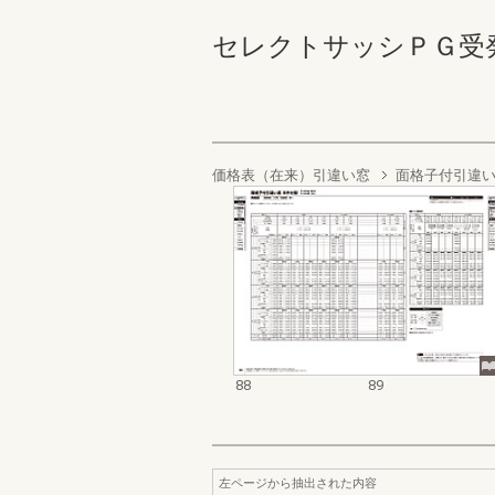
セレクトサッシＰＧ受発注資料
価格表（在来）引違い窓
面格子付引違い
88
89
左ページから抽出された内容