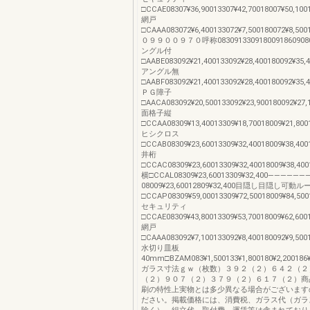
□CCAE08307¥36,90013307¥42,70018007¥50,100
網戸
□CAAA083072¥6,400133072¥7,500180072¥8,5001
０９９００９７０呼称0830913309180091860908
ングル付
□AABE083092¥21,400133092¥28,400180092¥35,4
アングル無
□AABF083092¥21,400133092¥28,400180092¥35,4
ＰＧ障子
□AACA083092¥20,500133092¥23,900180092¥27,1
面格子縦
□CCAA08309¥13,40013309¥18,70018009¥21,8001
ヒシクロス
□CCAB08309¥23,60013309¥32,40018009¥38,4001
井桁
□CCAC08309¥23,60013309¥32,40018009¥38,4001
横□CCAL08309¥23,60013309¥32,400——————
08009¥23,60012809¥32,400目隠し目隠し可動
□CCAP08309¥59,00013309¥72,50018009¥84,5001
セキュリティ
□CCAE08309¥43,80013309¥53,70018009¥62,600
網戸
□CAAA083092¥7,100133092¥8,400180092¥9,5001
水切り皿板
40mm□BZAM083¥1,500133¥1,800180¥2,200186¥2
ガラス寸法ｇｗ（枚数）３９２（２）６４２（２
（２）９０７（２）３７９（２）６１７（２）商
刷の特性上実物とは多少異なる場合がございます
ださい。掲載価格には、消費税、ガラス代（ガラ