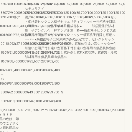
18607¥50,10008007¥36,90012807¥42,700TS
¥100,900¥124,800¥147,000¥147,000¥100,900¥124,800¥147,000¥147,000
セキュリティ
86072¥9,200080072¥6,400128072¥7,500
¥85,700¥106,000¥125,100¥125,100¥85,700¥106,000¥125,100¥125,100TS
00912809枠ア
網戸¥7,100¥8,400¥9,500¥10,300¥7,100¥8,400¥9,500¥9,500■セッ
ト価格表ヒシクロス格子セキュリティフィルター井桁格子目隠
00186092¥35,400080092¥21,400128092¥28,400
し可動ルーバー縦格子横格子構成部材● 部必要選択部材
障 子アングル付 枠アングル無 枠++縦面格子ヒシクロス面
00186092¥35,400080092¥21,400128092¥28,400
格子井桁面格子セキュリティフィルター横面格子目隠し可動ル
ーバー●鋳物面格子は関東間のみの設定です。セレクトサッシ
00186092¥27,100080092¥20,500128092¥23,900
PG在来・MM204・MM204引違い窓単体引違い窓シャッター付
引違い窓雨戸付引違い窓面格子付引違い窓専用有償品装飾窓縦
8609¥21,80008009¥13,40012809¥18,700
すべり出し窓横すべり出し窓外倒し窓FIX窓引違い窓連窓・段窓
部材専用有償品共通有償品89
8609¥38,40008009¥23,60012809¥32,400
8609¥38,40008009¥23,60012809¥32,400
——
ルーバー
8609¥84,50008009¥59,00012809¥72,500
18609¥62,60008009¥43,80012809¥53,700TS
86092¥10,300080092¥7,100128092¥8,400
,200080¥1,500128¥1,80070mm□BZAP083¥2,200133¥2,500180¥3,200186¥3,200080¥2,200
）８７９
品の色は、印
のでご了承く
ス組込商品を