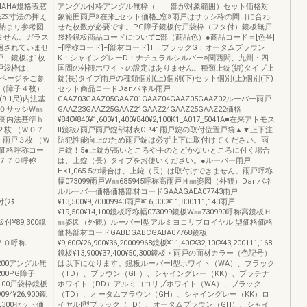
AHA規格表窓
アングル付枠アングル無枠（ 部が対象範囲）セット価格対
基本寸法の押え
象範囲雨戸※在来_セット価格_窓※雨戸はサッシ枠の間口に合わ
納まり参考図
せた枚数が必要です。PG障子鏡板付戸袋枠（フタ付）鏡板無戸
ません。ガラス
袋枠鏡板商品コードについて□部（商品色）●商品コード＝[色番]
梱されていませ
−[呼称コード]−[部材コード]T：ブラックG：オータムブラウン
戸、鏡板は1枚
K：シャイングレーD：ナチュラルシルバー※関西間、九州・四
戸袋枠は、
国間の外観ホワイトの設定はありません。種類上錠(短)タイプ上
品ページをご参
錠(長)タイプ雨戸の種類個別(上)個別(下)セット個別(上)個別(下)
（障子４枚）
セット商品コードDanパネル雨戸
(9.1尺)内法基
GAAZ03GAAZ05GAAZ01GAAZ04GAAZ05GAAZ02ルーバー雨戸
０サッシW㎜
GAAZ23GAAZ25GAAZ21GAAZ24GAAZ25GAAZ22価格
高内法基準ｈ
¥840¥840¥1,600¥1,400¥840¥2,100K1_A017_5041A■在来アトモス
２枚 （Ｗ０７
Ⅱ鏡板/雨戸雨戸錠部材表OP41雨戸錠の取付位置戸袋▲▼上下注
）雨戸３枚 （Ｗ
防犯性能向上のため雨戸錠は必ず上下に取付けてください。雨
価格呼称コー
戸錠！5●上錠が高いところや手のとどかないところに付く場合
７７０呼称
は、上錠（長）タイプをお使いください。●ルーバー雨戸
H<1,065.5の場合は、上錠（長）は取付けできません。雨戸呼称
幅073099雨戸W㎜685945呼称高雨戸Ｈ㎜姿図（外観）Danパネ
ルルーバー価格価格部材コードGAAAGAEA07743雨戸
付(ﾌﾀ
¥13,500¥9,70009943雨戸¥16,300¥11,800111,143雨戸
¥19,500¥14,100鏡板呼称幅073099鏡板W㎜730990呼称高鏡板Ｈ
板付¥89,300鏡
㎜姿図（外観）ルーバーⅠ型アルミヨコリブロイヤルⅠ型価格価格
価格部材コードGABDGABCGABA07768鏡板
０９７０呼称
¥9,600¥26,900¥36,20009968鏡板¥11,400¥32,100¥43,200111,168
鏡板¥13,900¥37,400¥50,300鏡板・雨戸の面材カラー（色記号）
39,200アングル無
は以下になります。鏡板ルーバーⅠ型ホワイト（WA）、ブラック
9,200PG障子
（TD）、ブラウン（GH）、シャイングレー（KK）、プラチナ
27,100戸袋枠鏡板
ホワイト（DD）アルミヨコリブホワイト（WA）、ブラック
9094¥26,900鏡
（TD）、オータムブラウン（GH）、シャイングレー（KK）ロ
¥8,300セット価
イヤルⅠ型ブラック（TD）、オータムブラウン（GH）、シャイ