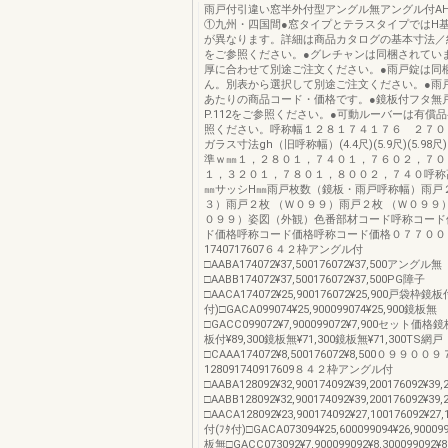
雨戸付引違い窓半外付型アングル無アングル付AH
①九州・四国間●窓タイプとテラスタイプではH
が異なります。詳細は商品カタログの基本寸法／
をご参照ください。●グレチャンは同梱されてい
厚に合わせて別途ご注文ください。●雨戸錠は同
ん。別表から選択して別途ご注文ください。●雨
あたりの商品コード・価格です。●鏡板付フタ無
P.112をご参照ください。●可動ルーバーは有償
照ください。呼称幅１２８１７４１７６ ２７０
ガラス寸法gh（旧呼称幅）(4.4尺)(5.9尺)(5.98尺)
準ｗ㎜１，２８０１，７４０１，７６０２，７０
１，３２０１，７８０１，８００２，７４０呼称
㎜サッシH㎜雨戸枚数（鏡板・雨戸呼称幅）雨戸
３）雨戸２枚 （Ｗ０９９）雨戸２枚 （Ｗ０９９
０９９）姿図（外観）色番部材コード呼称コード
ド価格呼称コード価格呼称コード価格０７７００
1740717607６４２枠アングル付
□AABA174072¥37,500176072¥37,500アングル無
□AABB174072¥37,500176072¥37,500PG障子
□AACA174072¥25,900176072¥25,900戸袋枠鏡板
付)□GACA099074¥25,900099074¥25,900鏡板無
□GACC099072¥7,900099072¥7,900セット価格鏡
板付¥89,300鏡板無¥71,300鏡板無¥71,300TS網戸
□CAAA174072¥8,500176072¥8,500０９９０
128091740917609８４２枠アングル付
□AABA128092¥32,900174092¥39,200176092¥
□AABB128092¥32,900174092¥39,200176092¥3
□AACA128092¥23,900174092¥27,100176092¥
付(ﾌﾀ付)□GACA073094¥25,600099094¥26,90009
板無□GACC073092¥7,900099092¥8,300099092