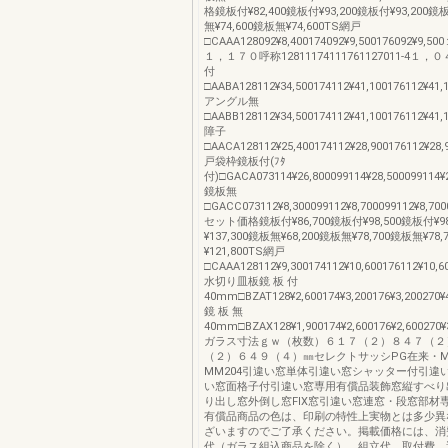
格鏡板付¥82,400鏡板付¥93,200鏡板付¥93,200鏡板
無¥74,600鏡板無¥74,600TS網戸
□CAAA128092¥8,400174092¥9,500176092¥
１，１７０呼称12811174111761127011-4１
付
□AABA128112¥34,500174112¥41,100176112¥41,1
アングル無
□AABB128112¥34,500174112¥41,100176112¥41,
障子
□AACA128112¥25,400174112¥28,900176112¥28,
戸袋枠鏡板付(ﾌﾀ
付)□GACA073114¥26,800099114¥28,500099114¥2
鏡板無
□GACC073112¥8,300099112¥8,700099112¥8,700
セット価格鏡板付¥86,700鏡板付¥98,500鏡板付¥9
¥137,300鏡板無¥68,200鏡板無¥78,700鏡板無¥78
¥121,800TS網戸
□CAAA128112¥9,300174112¥10,600176112¥10,6
水切り皿板鏡 板 付
40mm□BZAT128¥2,600174¥3,200176¥3,200270¥
鏡 板 無
40mm□BZAX128¥1,900174¥2,600176¥2,600270¥
ガラス寸法ｇｗ（枚数）６１７（２）８４７（２
（２）６４９（４）㎜セレクトサッシPG在来・M
MM204引違い窓単体引違い窓シャッター付引違
い窓面格子付引違い窓専用有償品装飾窓縦すべり
り出し窓外倒し窓FIX窓引違い窓連窓・段窓部材
有償品商品の色は、印刷の特性上実物とは多少異
ざいますのでご了承ください。掲載価格には、消
代（ガラス組込商品を除く）、組立代、取付費、