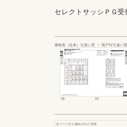
セレクトサッシＰＧ受発注資料
価格表（在来）引違い窓
雨戸付引違い窓
78
79
左ページから抽出された内容