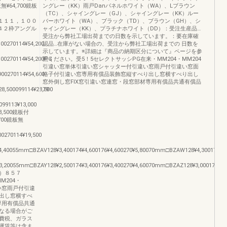
無¥64,700鏡板
ングレー（KK）雨戸Danパネルホワイト（WA）、Lブラウン
（TC）、シャイングレー（GJ）、シャイングレー（KK）ルー
9,500１１１，１００
バーホワイト（WA）、ブラック（TD）、ブラウン（GH）、シ
，０４２枠アングル
ャイングレー（KK）、プラチナホワイト（DD）：受注生産品…
受注から弊社工場出荷までの日数を示しています。：要在庫確
00270114¥54,200
認品…在庫がない場合の、受注から弊社工場出荷までの 日数を
示しています。※詳細は『商品の納期区分について』ページを参
100270114¥54,200PG
照ください。受5！5セレクトサッシPG在来・MM204・MM204
引違い窓単体引違い窓シャッター付引違い窓雨戸付引違い窓面
900270114¥54,600
格子付引違い窓専用有償品装飾窓縦すべり出し窓横すべり出し
窓外倒し窓FIX窓引違い窓連窓・段窓部材専用有償品共通有償品
8,500099114¥28,500
79
099113¥13,000
8,500鏡板付
,700鏡板無
00270114¥19,500
4,40055mm□BZAV128¥3,400174¥4,600176¥4,600270¥5,80070mm□BZAW128¥4,300174¥5,1
3,20055mm□BZAY128¥2,500174¥3,400176¥3,400270¥4,60070mm□BZAZ128¥3,000174¥4,3
）８５７
M204・
い窓雨戸付引違
出し窓横すべ
専用有償品共通
なる場合がご
費税、ガラス
運賃等は含ま