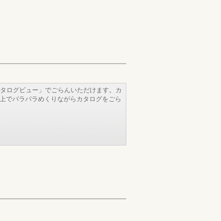
タログビュー」でごらんいただけます。カ
b上でパラパラめくりながらカタログをごら