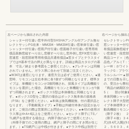
左ページから抽出された内容
右ページから抽出
シャッター付引違い窓半外付型SHSHAアングル付アングル無セ
セレクトサッシPG
レクトサッシPG在来・MM204・MM204引違い窓単体引違い窓
窓シャッター付引
シャッター付引違い窓雨戸付引違い窓面格子付引違い窓専用有
有償品装飾窓縦す
償品装飾窓縦すべり出し窓横すべり出し窓外倒し窓FIX窓引違い
い窓連窓・段窓部
窓連窓・段窓部材専用有償品共通有償品●窓タイプとテラスタイ
商品コード＝［色
プではH基本寸法の押えが異なります。詳細は商品カタログの基
品色／アルミT：
本 寸法／納まり参考図をご参照ください。●グレチャンは同梱
レーW：ホワイト
されていません。ガラス厚に合わせて別途ご注文ください。
ラックG：ブラウ
●W347は連窓になります。連窓方立は必ずご使用ください。●連
ラルシルバー▲部
窓時、リモコンは左右本体に各1個ずつ同梱となります。標準タ
までの日数を示し
イプは、単機能リモコンが2個同梱され、採風タイプは高機能リ
の、受注から弊社
モコンを選択した場合、高機能リモコンと単機能リモコンが1個
『商品の納期区分
ずつ同梱されます。●ボックスS型は本体梱包と同梱となりま
5（ 部が対象範
す。●ボックスD型をご選択の場合はボックス無本体の規格表
本体同梱シャッタ
（P.56）をご参照ください。●本体は換気機能無、付の選択品と
レクト障子大型把
なります。（手動耐風タイプ）●手動は外鍵付本体の設定があり
イプ本体標準タイ
ます。ご発注の際は営業所にお問合せください。●★印の使用ガ
動高機能リモコン
ラス厚は4+A+4以上をご使用ください。●セレクト障子にTS／
（障子２枚） ２
TL網戸を使用する場合は、内障子側のみでご使用ください。
（障子４枚）３４７
（外障子側でのご使用の際は、網戸と障子の間にすき間が生じ
尺)(8.4尺入隅)
ます。）●TS網戸には中桟が付きます。●テラス中桟は別売で
２，５６０３，４