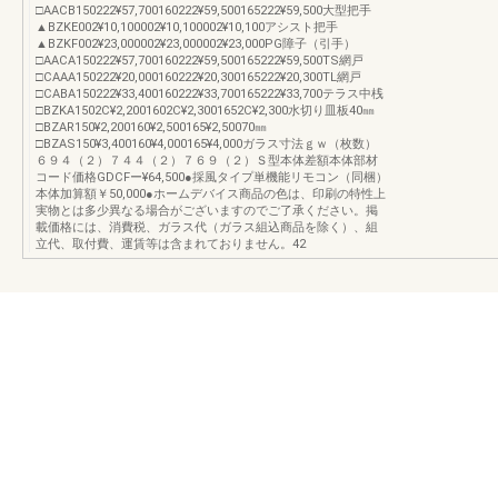
□AACB150222¥57,700160222¥59,500165222¥59,500大型把手
▲BZKE002¥10,100002¥10,100002¥10,100アシスト把手
▲BZKF002¥23,000002¥23,000002¥23,000PG障子（引手）
□AACA150222¥57,700160222¥59,500165222¥59,500TS網戸
□CAAA150222¥20,000160222¥20,300165222¥20,300TL網戸
□CABA150222¥33,400160222¥33,700165222¥33,700テラス中桟
□BZKA1502C¥2,2001602C¥2,3001652C¥2,300水切り皿板40㎜
□BZAR150¥2,200160¥2,500165¥2,50070㎜
□BZAS150¥3,400160¥4,000165¥4,000ガラス寸法ｇｗ（枚数）
６９４（２）７４４（２）７６９（２）Ｓ型本体差額本体部材
コード価格GDCFー¥64,500●採風タイプ単機能リモコン（同梱）
本体加算額￥50,000●ホームデバイス商品の色は、印刷の特性上
実物とは多少異なる場合がございますのでご了承ください。掲
載価格には、消費税、ガラス代（ガラス組込商品を除く）、組
立代、取付費、運賃等は含まれておりません。42