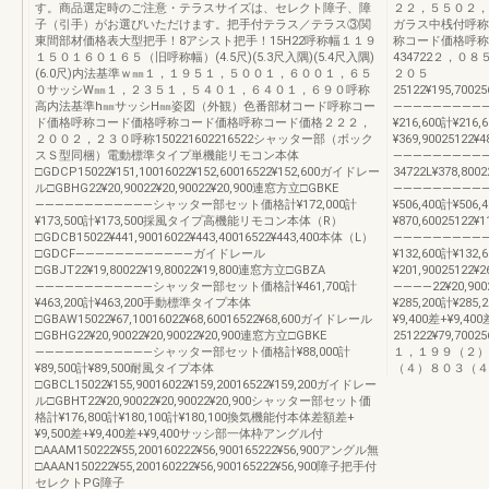
す。商品選定時のご注意・テラスサイズは、セレクト障子、障
２２，５５０２，
子（引手）がお選びいただけます。把手付テラス／テラス③関
ガラス中桟付呼称
東間部材価格表大型把手！8アシスト把手！15H22呼称幅１１９
称コード価格呼称コード
１５０１６０１６５（旧呼称幅）(4.5尺)(5.3尺入隅)(5.4尺入隅)
434722２，
(6.0尺)内法基準ｗ㎜１，１９５１，５００１，６００１，６５
２０５
０サッシW㎜１，２３５１，５４０１，６４０１，６９０呼称
25122¥195,70025
高内法基準h㎜サッシH㎜姿図（外観）色番部材コード呼称コー
————————————
ド価格呼称コード価格呼称コード価格呼称コード価格２２２，
¥216,600計¥216,
２００２，２３０呼称150221602216522シャッター部（ボック
¥369,90025122¥4
スＳ型同梱）電動標準タイプ単機能リモコン本体
—————————
□GDCP15022¥151,10016022¥152,60016522¥152,600ガイドレー
34722L¥378,8002
ル□GBHG22¥20,90022¥20,90022¥20,900連窓方立□GBKE
————————————
————————————シャッター部セット価格計¥172,000計
¥506,400計¥506,
¥173,500計¥173,500採風タイプ高機能リモコン本体（R）
¥870,60025122¥1
□GDCB15022¥441,90016022¥443,40016522¥443,400本体（L）
————————————
□GDCF————————————ガイドレール
¥132,600計¥132,
□GBJT22¥19,80022¥19,80022¥19,800連窓方立□GBZA
¥201,90025122¥2
————————————シャッター部セット価格計¥461,700計
————22¥20,900
¥463,200計¥463,200手動標準タイプ本体
¥285,200計¥285
□GBAW15022¥67,10016022¥68,60016522¥68,600ガイドレール
¥9,400差+¥9,40
□GBHG22¥20,90022¥20,90022¥20,900連窓方立□GBKE
251222¥79,70025
————————————シャッター部セット価格計¥88,000計
１，１９９（２）
¥89,500計¥89,500耐風タイプ本体
（４）８０３（４
□GBCL15022¥155,90016022¥159,20016522¥159,200ガイドレー
ル□GBHT22¥20,90022¥20,90022¥20,900シャッター部セット価
格計¥176,800計¥180,100計¥180,100換気機能付本体差額差+
¥9,500差+¥9,400差+¥9,400サッシ部一体枠アングル付
□AAAM150222¥55,200160222¥56,900165222¥56,900アングル無
□AAAN150222¥55,200160222¥56,900165222¥56,900障子把手付
セレクトPG障子