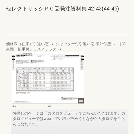
セレクトサッシＰＧ受発注資料集 42-43(44-45)
価格表（在来）引違い窓
シャッター付引違い窓 半外付型
［関
東間］把手付テラス／テラス
42
43
お探しのページは「カタログビュー」でごらんいただけます。カ
タログビューではweb上でパラパラめくりながらカタログをごら
んになれます。