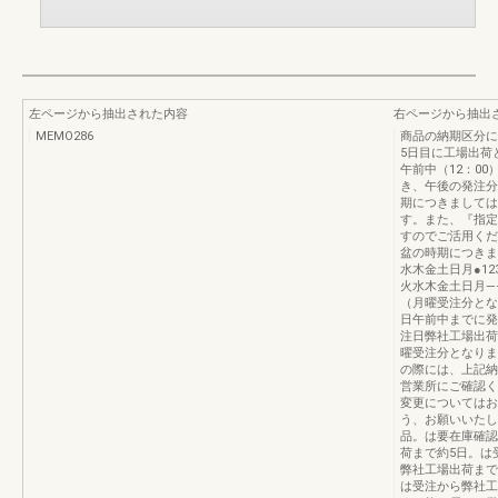
左ページから抽出された内容
右ページから抽出
MEMO286
商品の納期区分に
5日目に工場出荷
午前中（12：0
き、午後の発注分
期につきましては
す。また、『指定
すのでご活用くだ
盆の時期につきま
水木金土日月●12
火水木金土日月——
（月曜受注分とな
日午前中までに発
注日弊社工場出荷
曜受注分となりま
の際には、上記納
営業所にご確認く
変更についてはお
う、お願いいたし
品。は要在庫確認
荷まで約5日。は
弊社工場出荷まで
は受注から弊社工