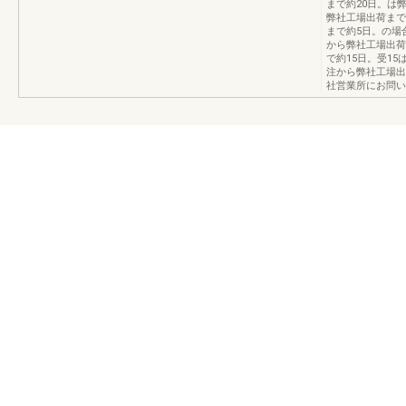
まで約20日。は
弊社工場出荷まで
まで約5日。の場合
から弊社工場出荷
で約15日。受15
注から弊社工場出
社営業所にお問い