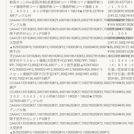
称高サッシH㎜姿図(外観)色番部材コード呼称コード価格呼称コ
228120-43
ード価格呼称コード価格呼称コード価格呼称コード価格１８
／１，００５
１，８００１，８３０呼称1331818018＊18618★27818-227818-
281202¥39,90028
4枠アングル付
計¥122,100計¥169
□AAAA133182¥25,900180182¥29,600186182¥29,600278182¥37,700278184¥37,700
¥26,000計¥112,0
アングル無
¥169,900281202¥
□AAAC133182¥25,900180182¥29,600186182¥29,600278182¥37,700278184¥37,700
228122-43
障子把手付セレクトPG障子
／１，２０５
□AACB133182¥45,900180182¥52,000186182¥52,000278182¥65,000278184¥98,700
281222¥42,00028
大型把手
計¥131,500計¥182
▲BZKE002¥10,100002¥10,100002¥10,100002¥10,100004¥20,000PG
¥26,000計¥121,4
障子(引
¥184,500281222¥
手)□AACA133182¥45,900180182¥52,000186182¥52,000278182¥65,000278184¥98,70
１，３６４（２）
把手付テラスセット価格(大型把手付)計¥81,900計¥91,700計
（２）６４３（４
¥91,700計¥112,800計¥156,400アシスト把手差額▲BZKF002+
（４）８７８（４）
¥12,900002+¥12,900002+¥12,900002+¥12,900004+¥26,000テラ
引違い窓単体引違
スセット価格[PG障子(引手)]計¥71,800計¥81,600計¥81,600計
格子付引違い窓専
¥102,700計¥136,400TS網戸
窓外倒し窓FIX
□CAAA133182¥15,100180182¥16,200186182¥17,100278182¥20,300278184¥30,500T
網戸
□CABA133182¥25,000180182¥26,400186182¥27,900278182¥33,700278184¥50,300
２０２，０００２，０３０呼称13320＊18020＊18620★27820-
227820-4枠アングル付
□AAAA133202¥27,100180202¥31,200186202¥31,200278202¥39,900278204¥39,900
アングル無
□AAAC133202¥27,100180202¥31,200186202¥31,200278202¥39,900278204¥39,900
障子把手付セレクトPG障子
□AACB133202¥50,800180202¥57,700186202¥57,700278202¥72,100278204¥109,700
大型把手
▲BZKE002¥10,100002¥10,100002¥10,100002¥10,100004¥20,000PG