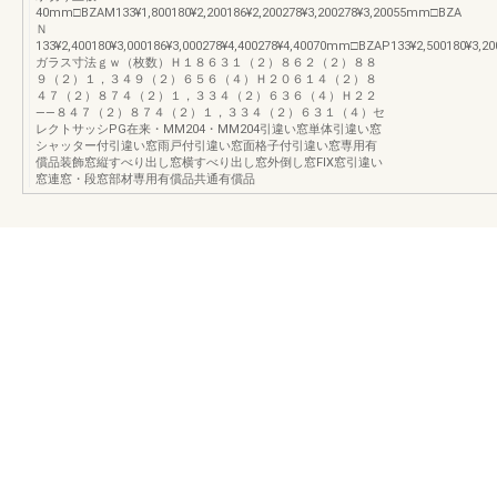
40mm□BZAM133¥1,800180¥2,200186¥2,200278¥3,200278¥3,20055mm□BZA
Ｎ
133¥2,400180¥3,000186¥3,000278¥4,400278¥4,40070mm□BZAP133¥2,500180¥3,200
ガラス寸法ｇｗ（枚数）Ｈ１８６３１（２）８６２（２）８８
９（２）１，３４９（２）６５６（４）Ｈ２０６１４（２）８
４７（２）８７４（２）１，３３４（２）６３６（４）Ｈ２２
――８４７（２）８７４（２）１，３３４（２）６３１（４）セ
レクトサッシPG在来・MM204・MM204引違い窓単体引違い窓
シャッター付引違い窓雨戸付引違い窓面格子付引違い窓専用有
償品装飾窓縦すべり出し窓横すべり出し窓外倒し窓FIX窓引違い
窓連窓・段窓部材専用有償品共通有償品