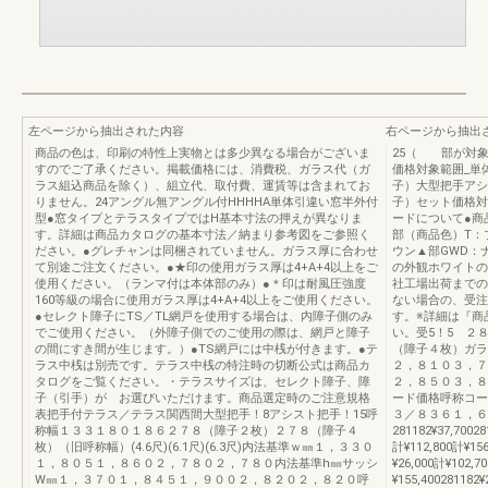
左ページから抽出された内容
右ページから抽出
商品の色は、印刷の特性上実物とは多少異なる場合がございま
25（ 部が対
すのでご了承ください。掲載価格には、消費税、ガラス代（ガ
価格対象範囲_単
ラス組込商品を除く）、組立代、取付費、運賃等は含まれてお
子）大型把手アシ
りません。24アングル無アングル付HHHHA単体引違い窓半外付
子）セット価格対
型●窓タイプとテラスタイプではH基本寸法の押えが異なりま
ードについて●商品
す。詳細は商品カタログの基本寸法／納まり参考図をご参照く
部（商品色）T：
ださい。●グレチャンは同梱されていません。ガラス厚に合わせ
ウン▲部GWD：
て別途ご注文ください。●★印の使用ガラス厚は4+A+4以上をご
の外観ホワイトの
使用ください。（ランマ付は本体部のみ）●＊印は耐風圧強度
社工場出荷までの
160等級の場合に使用ガラス厚は4+A+4以上をご使用ください。
ない場合の、受注
●セレクト障子にTS／TL網戸を使用する場合は、内障子側のみ
す。※詳細は『商
でご使用ください。（外障子側でのご使用の際は、網戸と障子
い。受5！5 ２
の間にすき間が生じます。）●TS網戸には中桟が付きます。●テ
（障子４枚）ガラス寸
ラス中桟は別売です。テラス中桟の特注時の切断公式は商品カ
２，８１０３，７７
タログをご覧ください。・テラスサイズは、セレクト障子、障
２，８５０３，８
子（引手）が お選びいただけます。商品選定時のご注意規格
ード価格呼称コード価
表把手付テラス／テラス関西間大型把手！8アシスト把手！15呼
３／８３６１，６
称幅１３３１８０１８６２７８（障子２枚）２７８（障子４
281182¥37,70028
枚）（旧呼称幅）(4.6尺)(6.1尺)(6.3尺)内法基準ｗ㎜１，３３０
計¥112,800計¥156
１，８０５１，８６０２，７８０２，７８０内法基準h㎜サッシ
¥26,000計¥102,7
W㎜１，３７０１，８４５１，９００２，８２０２，８２０呼
¥155,400281182¥