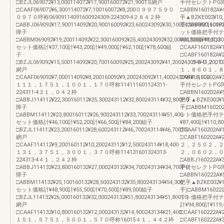
□BZJL069072¥13,000114072¥17,900160072¥21,900TS網戸
手付セレクトPG
□CAAF069072¥6,300114072¥7,100160072¥8,200０９９７５９０
□ABBN160182A¥4
０９７０呼称06909114091600924309-224309-4２８４２枠
手▲BZKE002¥10,
□ABBJ069092¥17,900114092¥20,900160092¥23,600243092¥30,100243094¥30,100P
手)□ABBM160182A
障子
ット価格把手付テラス計
□ABBM069092¥19,200114092¥22,300160092¥25,400243092¥32,000243094¥48,500
¥80,500計¥101,
セット価格計¥37,100計¥43,200計¥49,000計¥62,100計¥78,600組
□CAAF160182A¥1
子
□CABF160182A¥2
□BZJL069092¥15,500114092¥20,700160092¥25,200243092¥41,200243094¥41,200T
２，０５０２，０００
網戸
１，８６０１，８
□CAAF069092¥7,000114092¥8,200160092¥9,200243092¥11,400243094¥16,300
□ABBJ160202A¥3
１１１，１７５１，１００１，１７０呼称114111601124311-
手付セレクトPG
224311-4３１，０４２枠
□ABBN160202A¥5
□ABBJ114112¥22,300160112¥25,300243112¥32,800243114¥32,800PG
把手▲BZKE002¥10
障子
手)□ABBM160202A
□ABBM114112¥23,800160112¥26,900243112¥33,700243114¥51,400
ット価格把手付テラス計
セット価格計¥46,100計¥52,200計¥66,500計¥84,200組子
¥87,400計¥110,
□BZJL114112¥23,200160112¥28,600243112¥46,700243114¥46,700TS
□CAAF160202A¥1
網戸
□CABF160202A¥2
□CAAF114112¥9,200160112¥10,200243112¥12,500243114¥18,400
２，２５０２，２００
１３１，３７５１，３００１，３７０呼称114131601324313-
２，０６０２，０
224313-4４１，２４２枠
□ABBJ160222A¥3
□ABBJ114132¥23,800160132¥27,000243132¥34,700243134¥34,700PG
手付セレクトPG
障子
□ABBN160222A¥5
□ABBM114132¥25,100160132¥28,500243132¥35,800243134¥54,300
把手▲BZKE002¥10
セット価格計¥48,900計¥55,500計¥70,500計¥89,000組子
手)□ABBM160222A
□BZJL114132¥26,000160132¥32,000243132¥51,800243134¥51,800TS
ット価格把手付テラス計
網戸
計¥94,800計¥119
□CAAF114132¥10,800160132¥12,000243132¥14,900243134¥21,400
□CAAF160222A¥2
１５１，５７５１，５００１，５７０呼称16015４１，４４２枠
□CABF160222A¥3