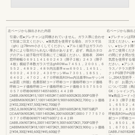
左ページから抽出された内容
右ページから抽出
引違い窓●グレチャンは同梱されていません。ガラス厚に合わせ
●グレチャンは同
て別途ご注文ください。●換気窓を使用する場合、ガラス寸法
注文ください。●
（gh）は78mm小さくしてください。●アルミ組子はガラスの
い。●セレクト障
厚さにより取付けられない場合があります。必ず、商品カタロ
みでご使用くださ
グのアルミ組子取付可否表にてご確認ください。規格表 204H
の間にすき間が生
窓呼称幅０６９１１４１６０２４３（障子２枚）２４３（障子
気窓を使用する場
４枚）横組子本数ガラス寸法ghROW㎜７４５１，２００１，６
ださい。●アシス
５５２，４８９２，４８９内法基準ｗ㎜６９０１，１４５１，
ラス／テラス把手
６００２，４３０２，４３０サッシW㎜７３０１，１８５１，
クトPG障子PG
６４０２，４７０２，４７０呼称高ROH㎜内法基準h㎜サッシH
シ_204大型把
㎜姿図（外観）色番部材コード呼称コード価格呼称コード価格
手）が お選びい
呼称コード価格呼称コード価格呼称コード価格０５５７５５０
について□部（商
０５７０呼称069051140516005１４４２枠
GK：シャイング
□ABBJ069052¥15,100114052¥17,600160052¥20,000PG障子
W●商品コード＝[
□ABBM069052¥17,100114052¥19,900160052¥22,700セット価格
２４３（障子２枚
計¥32,200計¥37,500計¥42,700組子
１，６５５２，４
□BZJL069052¥10,700114052¥15,200160052¥18,700TS網戸
４３０２，４３０
□CAAF069052¥5,100114052¥6,200160052¥7,000０７７７５７０
呼称高ROH㎜内法
０７７０呼称069071140716007２６４２枠
材コード呼称コー
□ABBJ069072¥16,200114072¥19,300160072¥21,700PG障子
１，８５０１，８００
□ABBM069072¥18,100114072¥21,300160072¥23,900セット価格
１，６７０１，６
計¥34,300計¥40,600計¥45,600組子
□ABBJ160182A¥3