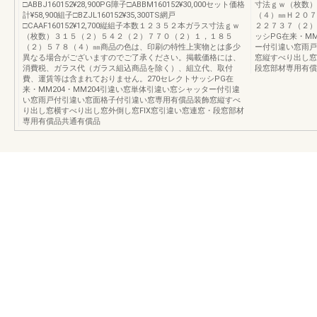
□ABBJ160152¥28,900PG障子□ABBM160152¥30,000セット価格
寸法ｇｗ（枚数）
計¥58,900組子□BZJL160152¥35,300TS網戸
（４）㎜Ｈ２０７
□CAAF160152¥12,700縦組子本数１２３５２本ガラス寸法ｇｗ
２２７３７（２）
（枚数）３１５（２）５４２（２）７７０（２）１，１８５
ッシPG在来・MM
（２）５７８（４）㎜商品の色は、印刷の特性上実物とは多少
ー付引違い窓雨戸
異なる場合がございますのでご了承ください。掲載価格には、
窓縦すべり出し窓
消費税、ガラス代（ガラス組込商品を除く）、組立代、取付
段窓部材専用有償
費、運賃等は含まれておりません。270セレクトサッシPG在
来・MM204・MM204引違い窓単体引違い窓シャッター付引違
い窓雨戸付引違い窓面格子付引違い窓専用有償品装飾窓縦すべ
り出し窓横すべり出し窓外倒し窓FIX窓引違い窓連窓・段窓部材
専用有償品共通有償品