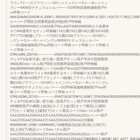
ラウンTC――Gブラウン――GHシャイングレーGJ――Kシャイン
グレーKKKKDナチュラルシルバー――DD呼称高価格価格雨戸H
㎜呼称コード
MM204MM20409¥16,300¥11,8009430730911¥19,500¥14,1001,1430731113¥22,700¥1
ルーバー戸間区分関東間姿図(外観)雨戸呼称幅
066083089094063コGAEA雨戸W㎜620790850900585カラ色番W
ホワWA適用するサッシ呼称幅114入隅150入隅160入隅165165雨
戸TブTD3枚建Lブラ――119251入隅G256ブラウン――GH347シ
ングレーGJ――KシャイングレKKKKDナチュラルシルバー
――DD価格価格雨戸H㎜呼称コード呼称コード呼称コード呼称コ
ード呼称コード
07¥8,60¥6,200743――――――094070630709100¥7,700943066090830908909094090630
デュオPG在来引違い窓引違い窓雨戸サッシ雨戸半外付型関東間
480名称Danパネル雨戸間区分関東間姿図(観)雨戸呼称幅
06608089094063部材コードGAA雨戸W㎜620790850900585面材
カラー色番WホワイトWA適用するサッシ呼称幅114入隅150入隅
160入隅165165雨戸Tブラック――3枚建LブラウンTC119251入
隅G256ブラウン――GH347シャイングレーGJ――Kシャイングレ
ーKKKKDナチュラルシルバー――DD呼称高価格価格雨戸H㎜呼
称コード呼称コード呼称コード呼称コード
07¥8,600¥6,20743――――――094070630709¥10,500¥7,70943066090830908909094090
デュオPG在来引違い窓引違い窓雨戸サッシ雨戸半外付型関東間
480種類雨戸の種類上錠(短)タイプ上錠(長)タイプ個別(上)個別
(下)セット個別(上)個別(下)セット商品コードDanパネル雨戸
GAAZ03GAAZ05GAAZ01GAAZ04GAAZ05GAAZ02ルーバー雨戸
GAAZ23GAAZ25GAAZ21GAAZ24GAAZ25GAAZ22価格
¥840¥840¥1,600¥1,400¥840¥2,100種類錠(短)錠(長)別(上)別(下)
別(上)別(下)商品コードDanパネル雨戸
GAAZ03GAAZ05GAAZ01GAAZ04GAAZ05GAAZ02ルーバー雨戸
GAAZ23GAAZ25GAAZ21GAAZ24GAAZ25GAAZ22¥60¥60,2,0¥60¥1,6K1_A017_5041A