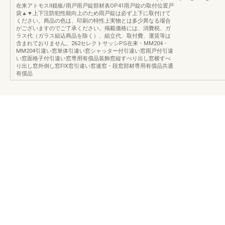
在来アトモスⅡ鏡板/雨戸雨戸錠部材表OP41雨戸錠の取付位置戸
袋▲▼上下注防犯性能向上のため雨戸錠は必ず上下に取付けて
ください。商品の色は、印刷の特性上実物とは多少異なる場合
がございますのでご了承ください。掲載価格には、消費税、ガ
ラス代（ガラス組込商品を除く）、組立代、取付費、運賃等は
含まれておりません。262セレクトサッシPG在来・MM204・
MM204引違い窓単体引違い窓シャッター付引違い窓雨戸付引違
い窓面格子付引違い窓専用有償品装飾窓縦すべり出し窓横すべ
り出し窓外倒し窓FIX窓引違い窓連窓・段窓部材専用有償品共通
有償品