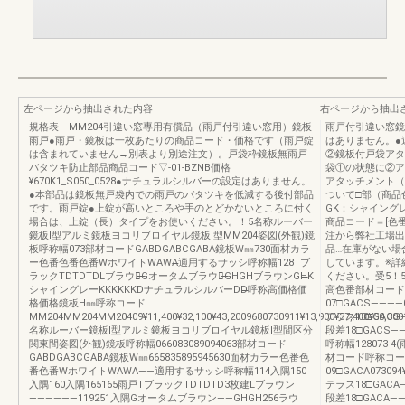
左ページから抽出された内容
右ページから抽出
規格表 MM204引違い窓専用有償品（雨戸付引違い窓用）鏡板
雨戸付引違い窓鏡
雨戸●雨戸・鏡板は一枚あたりの商品コード・価格です（雨戸錠
はありません。●
は含まれていません→別表より別途注文）。戸袋枠鏡板無雨戸
②鏡板付戸袋アタ
バタツキ防止部品商品コード▽-01-BZNB価格
袋①の状態に②ア
¥670K1_S050_0528●ナチュラルシルバーの設定はありません。
アタッチメント（
●本部品は鏡板無戸袋内での雨戸のバタツキを低減する後付部品
ついて□部（商品
です。雨戸錠●上錠が高いところや手のとどかないところに付く
GK：シャイング
場合は、上錠（長）タイプをお使いください。！5名称ルーバー
商品コード＝[色番
鏡板Ⅰ型アルミ鏡板ヨコリブロイヤル鏡板Ⅰ型MM204姿図(外観)鏡
注から弊社工場出
板呼称幅073部材コードGABDGABCGABA鏡板W㎜730面材カラ
品…在庫がない場
ー色番色番色番WホワイトWAWA̶̶適用するサッシ呼称幅128Tブ
しています。※詳
ラックTDTDTDLブラウン̶̶̶̶̶̶Gオータムブラウン̶̶GHGHブラウンGH̶̶̶̶K
ください。受5！5
シャイングレーKKKKKKDナチュラルシルバーDD̶̶̶̶呼称高価格価
高色番部材コード
格価格鏡板H㎜呼称コード
07□GACS――――09
MM204MM204MM20409¥11,400¥32,100¥43,2009680730911¥13,900¥37,400¥50,3001,
テラス18□GACS
名称ルーバー鏡板Ⅰ型アルミ鏡板ヨコリブロイヤル鏡板Ⅰ型間区分
段差18□GACS―
関東間姿図(外観)鏡板呼称幅066083089094063部材コード
呼称幅128073
GABDGABCGABA鏡板W㎜665835895945630面材カラー色番色
材コード呼称コー
番色番WホワイトWAWA――適用するサッシ呼称幅114入隅150
09□GACA073094
入隅160入隅165165雨戸TブラックTDTDTD3枚建Lブラウン
テラス18□GACA
――――――119251入隅Gオータムブラウン――GHGH256ラウ
段差18□GACA――