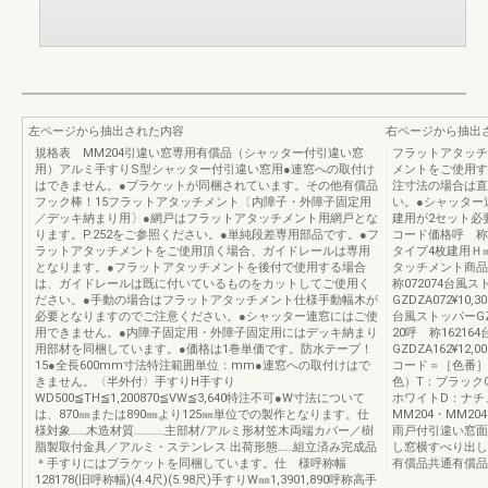
左ページから抽出された内容
右ページから抽出
規格表 MM204引違い窓専用有償品（シャッター付引違い窓
フラットアタッチ
用）アルミ手すりS型シャッター付引違い窓用●連窓への取付け
メントをご使用す
はできません。●ブラケットが同梱されています。その他有償品
注寸法の場合は直
フック棒！15フラットアタッチメント〔内障子・外障子固定用
い。●シャッター
／デッキ納まり用〕●網戸はフラットアタッチメント用網戸とな
建用が2セット必
ります。P.252をご参照ください。●単純段差専用部品です。●フ
コード価格呼 称W1
ラットアタッチメントをご使用頂く場合、ガイドレールは専用
タイプ4枚建用Ｈ
となります。●フラットアタッチメントを後付で使用する場合
タッチメント商品
は、ガイドレールは既に付いているものをカットしてご使用く
称072074台風
ださい。●手動の場合はフラットアタッチメント仕様手動幅木が
GZDZA072¥10,3
必要となりますのでご注意ください。●シャッター連窓にはご使
台風ストッパーGZDZA
用できません。●内障子固定用・外障子固定用にはデッキ納まり
20呼 称16216
用部材を同梱しています。●価格は1巻単価です。防水テープ！
GZDZA162¥12
15●全長600mm寸法特注範囲単位：mm●連窓への取付けはで
コード＝［色番］
きません。〈半外付〉手すりH手すり
色）T：ブラック
WD500≦TH≦1,200870≦VW≦3,640特注不可●W寸法について
ホワイトD：ナチ
は、870㎜または890㎜より125㎜単位での製作となります。仕
MM204・MM
様対象……木造材質…………主部材/アルミ形材笠木両端カバー／樹
雨戸付引違い窓面
脂製取付金具／アルミ・ステンレス 出荷形態……組立済み完成品
し窓横すべり出し
＊手すりにはブラケットを同梱しています。仕 様呼称幅
有償品共通有償品
128178(旧呼称幅)(4.4尺)(5.98尺)手すりW㎜1,3901,890呼称高手