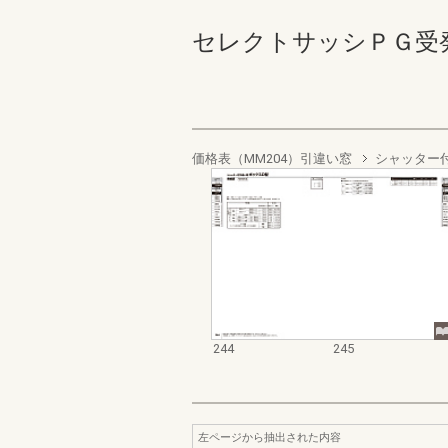
セレクトサッシＰＧ受発注資料
価格表（MM204）引違い窓
シャッター
244
245
左ページから抽出された内容