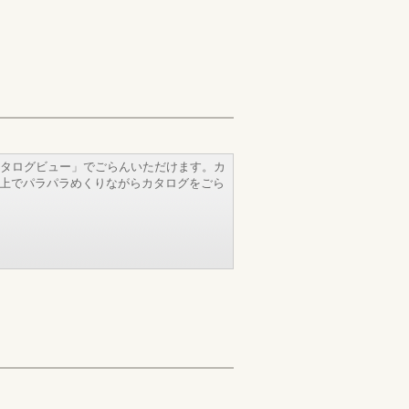
タログビュー」でごらんいただけます。カ
b上でパラパラめくりながらカタログをごら