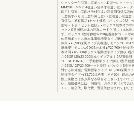
シャッター付引違い窓ボックスD型セレクトサッ
MM204・MM204引違い窓単体引違い窓シャッ
雨戸付引違い窓面格子付引違い窓専用有償品装飾
し窓横すべり出し窓外倒し窓FIX窓引違い窓連窓
有償品共通有償品●セット価格（ボックスD型）=
価格＋下表「セット差額」●ボックス無本体の呼
ックスS型同梱本体の呼称コードと同じ（本体同
す。ボックスD型呼称幅W128色番部材コード呼
体差額ボックス無本体電動標準タイプ単機能リモコ
体同▲¥6,900採風タイプ高機能リモコン□GDCA本体
単機能リモコン□GDCE本体同▲¥20,700手動標準
本体同▲¥6,900ボックス電動標準タイプ鋼板D型
△GBGR128¥23,000採風タイプアルミD型電動用
□GBGG128¥36,100手動標準タイプ鋼板D型手動
△GBGL128¥20,400セット差額（ボックスS型
対する加算額）電動標準タイプ+¥16,300採風タイプ+
動標準タイプ+¥13,700規格表 MM204 商品
性上実物とは多少異なる場合がございますのでご
い。掲載価格には、消費税、ガラス代（ガラス組
く）、組立代、取付費、運賃等は含まれておりませ