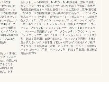
シPG在来・
セレクトサッシPG在来・MM204・MM204引違い窓単体引違い
ター付引違い窓
窓シャッター付引違い窓雨戸付引違い窓面格子付引違い窓専用
窓縦すべり出
有償品装飾窓縦すべり出し窓横すべり出し窓外倒し窓FIX窓引違
・段窓部材専用
い窓連窓・段窓部材専用有償品共通有償品商品コードについて●
S型同梱セット
商品コード＝［色番］−［呼称コード］−［部材コード］□部商品
称コードは、ボ
色／アルミT：ブラックG：オータムブラウンK：シャイングレ
…WH呼称）で
ーW：ホワイトD：ナチュラルシルバー標準タイプ本体T：ブラ
称コード価格本
ックG：ブラウンK：シャイングレーW：ホワイトD：ナチュラ
ン□GDCN本
ルシルバー△部鋼板ボックスT：ブラックG：ブラウンK：シャ
同▲¥20,700
インメタリックW：ホワイトD：ナチュラルシルバーボックスD
タイプ□GBAT
型（鋼板：電動用）●部材価格表の「ボックスS型同梱」本体を
電動用
置き換えるボックス無本体（電動）標準タイプ採風タイプ標準
タイプボックス無本体（電動）ボックスD型（アルミ：電動用）
用
ボックス無本体（手動）ボックスD型（鋼板：手動用）部材構成
同梱セット価格に
電動手動245
¥15,700手
の色は、印刷の特
了承くださ
込商品を除
ん。244