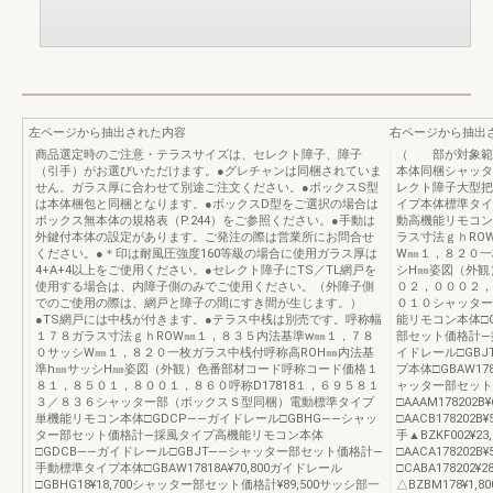
左ページから抽出された内容
右ページから抽出
商品選定時のご注意・テラスサイズは、セレクト障子、障子
（ 部が対象範囲
（引手）がお選びいただけます。●グレチャンは同梱されていま
本体同梱シャッタ
せん。ガラス厚に合わせて別途ご注文ください。●ボックスS型
レクト障子大型把
は本体梱包と同梱となります。●ボックスD型をご選択の場合は
イプ本体標準タイ
ボックス無本体の規格表（P.244）をご参照ください。●手動は
動高機能リモコン
外鍵付本体の設定があります。ご発注の際は営業所にお問合せ
ラス寸法ｇｈRO
ください。●＊印は耐風圧強度160等級の場合に使用ガラス厚は
W㎜１，８２０一
4+A+4以上をご使用ください。●セレクト障子にTS／TL網戸を
シH㎜姿図（外観
使用する場合は、内障子側のみでご使用ください。（外障子側
０２，０００２，
でのご使用の際は、網戸と障子の間にすき間が生じます。）
０１０シャッター
●TS網戸には中桟が付きます。●テラス中桟は別売です。呼称幅
能リモコン本体□G
１７８ガラス寸法ｇｈROW㎜１，８３５内法基準w㎜１，７８
部セット価格計―
０サッシW㎜１，８２０一枚ガラス中桟付呼称高ROH㎜内法基
イドレール□GB
準h㎜サッシH㎜姿図（外観）色番部材コード呼称コード価格１
プ本体□GBAW178
８１，８５０１，８００１，８６０呼称D17818１，６９５８１
ャッター部セット価
３／８３６シャッター部（ボックスＳ型同梱）電動標準タイプ
□AAAM178202
単機能リモコン本体□GDCP――ガイドレール□GBHG――シャッ
□AACB178202B
ター部セット価格計―採風タイプ高機能リモコン本体
手▲BZKF002¥2
□GDCB――ガイドレール□GBJT――シャッター部セット価格計―
□AACA178202B¥
手動標準タイプ本体□GBAW17818A¥70,800ガイドレール
□CABA178202
□GBHG18¥18,700シャッター部セット価格計¥89,500サッシ部一
△BZBM178¥1