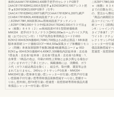
体枠□AAAM178182B¥63,400障子把手付セレクトPG障子
△BZBP178¥3,
□AACB178182B¥52,000大型把手▲BZKE002¥10,100アシスト把
ｗ（枚数）８３４
手▲BZKF002¥23,000PG障子（引手）
までの日数を示し
□AACA178182B¥52,000TS網戸□CAAA178182¥16,200TL網戸
の、受注から弊社
□CABA178182¥26,400単純段差アタッチメント
『商品の納期区分
△BZBM178¥1,800床厚24㎜用単純段差アタッチメント
品コードについて
△BZBP178¥3,000テラス中桟□BZKA1782A¥2,500ガラス寸法ｇ
材コード］□部商
ｗ（枚数）８４９（２）㎜単純段差H18Ｓ型部材価格表
ンK：シャイング
MM204 把手付テラス／テラス③¥50,000●ホームデバイス戸先
タイプ本体T：ブ
錠（おでかけピン付）！15戸先用合掌用商品コードZ-002-
ワイトD：ナチュラ
BZKHZ-004-BZKN価格¥3,700¥3,700指はさみ防止部品！8本体差
レクトサッシPG在
額本体部材コード価格GDCFー¥64,500●採風タイプ単機能リモコ
シャッター付引違
ン（同梱）本体加算額障子枚数2枚建4枚建商品コード▲-002-
償品装飾窓縦すべ
BZKG▲-004-BZKG価格¥14,400¥21,500梱包内訳錠本体：左右各
窓連窓・段窓部材
1受金具：左右各1錠本体：左右各1受金具：左右各1合掌錠：1、
合掌受：1商品の色は、印刷の特性上実物とは多少異なる場合が
ございますのでご了承ください。掲載価格には、消費税、ガラ
ス代（ガラス組込商品を除く）、組立代、取付費、運賃等は含
まれておりません。240セレクトサッシPG在来・MM204・
MM204引違い窓単体引違い窓シャッター付引違い窓雨戸付引違
い窓面格子付引違い窓専用有償品装飾窓縦すべり出し窓横すべ
り出し窓外倒し窓FIX窓引違い窓連窓・段窓部材専用有償品共通
有償品シャッター付引違い窓SH