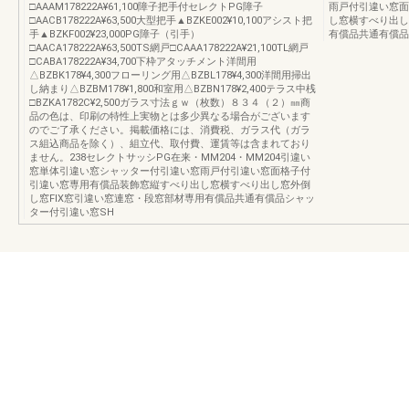
□AAAM178222A¥61,100障子把手付セレクトPG障子
雨戸付引違い窓面
□AACB178222A¥63,500大型把手▲BZKE002¥10,100アシスト把
し窓横すべり出し
手▲BZKF002¥23,000PG障子（引手）
有償品共通有償品
□AACA178222A¥63,500TS網戸□CAAA178222A¥21,100TL網戸
□CABA178222A¥34,700下枠アタッチメント洋間用
△BZBK178¥4,300フローリング用△BZBL178¥4,300洋間用掃出
し納まり△BZBM178¥1,800和室用△BZBN178¥2,400テラス中桟
□BZKA1782C¥2,500ガラス寸法ｇｗ（枚数）８３４（２）㎜商
品の色は、印刷の特性上実物とは多少異なる場合がございます
のでご了承ください。掲載価格には、消費税、ガラス代（ガラ
ス組込商品を除く）、組立代、取付費、運賃等は含まれており
ません。238セレクトサッシPG在来・MM204・MM204引違い
窓単体引違い窓シャッター付引違い窓雨戸付引違い窓面格子付
引違い窓専用有償品装飾窓縦すべり出し窓横すべり出し窓外倒
し窓FIX窓引違い窓連窓・段窓部材専用有償品共通有償品シャッ
ター付引違い窓SH