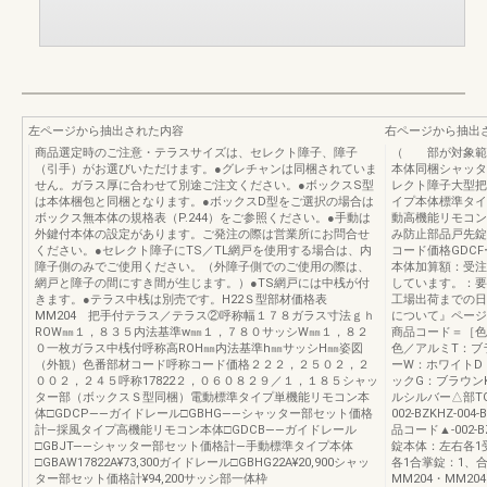
左ページから抽出された内容
右ページから抽出
商品選定時のご注意・テラスサイズは、セレクト障子、障子
（ 部が対象範囲
（引手）がお選びいただけます。●グレチャンは同梱されていま
本体同梱シャッタ
せん。ガラス厚に合わせて別途ご注文ください。●ボックスS型
レクト障子大型把
は本体梱包と同梱となります。●ボックスD型をご選択の場合は
イプ本体標準タイ
ボックス無本体の規格表（P.244）をご参照ください。●手動は
動高機能リモコンガ
外鍵付本体の設定があります。ご発注の際は営業所にお問合せ
み防止部品戸先錠
ください。●セレクト障子にTS／TL網戸を使用する場合は、内
コード価格GDCF
障子側のみでご使用ください。（外障子側でのご使用の際は、
本体加算額：受注
網戸と障子の間にすき間が生じます。）●TS網戸には中桟が付
しています。：要
きます。●テラス中桟は別売です。H22Ｓ型部材価格表
工場出荷までの日
MM204 把手付テラス／テラス②呼称幅１７８ガラス寸法ｇｈ
について』ページ
ROW㎜１，８３５内法基準w㎜１，７８０サッシW㎜１，８２
商品コード＝［色
０一枚ガラス中桟付呼称高ROH㎜内法基準h㎜サッシH㎜姿図
色／アルミT：ブ
（外観）色番部材コード呼称コード価格２２２，２５０２，２
ーW：ホワイトD
００２，２４５呼称17822２，０６０８２９／１，１８５シャッ
ックG：ブラウン
ター部（ボックスＳ型同梱）電動標準タイプ単機能リモコン本
ルシルバー△部T
体□GDCP――ガイドレール□GBHG――シャッター部セット価格
002-BZKHZ-00
計―採風タイプ高機能リモコン本体□GDCB――ガイドレール
品コード▲-002-BZ
□GBJT――シャッター部セット価格計―手動標準タイプ本体
錠本体：左右各1
□GBAW17822A¥73,300ガイドレール□GBHG22A¥20,900シャッ
各1合掌錠：1、合
ター部セット価格計¥94,200サッシ部一体枠
MM204・MM