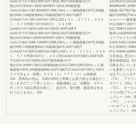
□AACA114112¥23,800160112¥26,900戸袋枠鏡板付(ﾌﾀ
AZ23GAAZ25GA
無)□GACB066112¥20,000089112¥20,900鏡板無
¥840¥840¥1,60
□GACC066112¥7,800089112¥8,100セット価格鏡板付¥75,900鏡
Ⅱ鏡板/雨戸雨戸
板付¥86,100鏡板無¥63,700鏡板無¥73,300TS網戸
幅073099雨戸
□CAAA114112¥9,200160112¥10,200１３１，３７５１，３００
ルルーバー価格価格
１，３７０呼称1141316013１，２４２枠
¥16,300¥11,800
□AABA114132¥33,600160132¥39,900PG障子
¥22,700¥16,50
□AACA114132¥25,000160132¥28,500戸袋枠鏡板付(ﾌﾀ
板W㎜66589
無)□GACB066132¥20,800089132¥21,700鏡板無
コリブロイヤルⅠ
□GACC066132¥8,100089132¥8,500セット価格鏡板付¥79,400鏡
GABDGABCGABA0
板付¥90,100鏡板無¥66,700鏡板無¥76,900TS網戸
¥12,900¥35,100¥
□CAAA114132¥10,800160132¥12,000１５１，５７５１，５００
¥14,700¥40,000
１，５７０呼称16015１，４４２枠□AABA160152¥41,600PG障
注生産品…受注か
子□AACA160152¥30,000戸袋枠鏡板付(ﾌﾀ
要在庫確認品…在
無)□GACB089152¥22,600鏡板無□GACC089152¥9,000セット価
日数を示していま
格鏡板付¥94,200鏡板無¥80,600TS網戸□CAAA160152¥12,700ガ
ジを参照ください
ラス寸法ｇｗ（枚数）５４９（２）７７７（２）㎜規格表
は以下になります
204 窓商品の色は、印刷の特性上実物とは多少異なる場合がご
（TD）、ブラウ
ざいますのでご了承ください。掲載価格には、消費税、ガラス
ホワイト（DD）
代（ガラス組込商品を除く）、組立代、取付費、運賃等は含ま
（TD）、オータ
れておりません。206
イヤルⅠ型ブラッ
ングレー（KK）
（TC）、シャイ
バーホワイト（W
ャイングレー（K