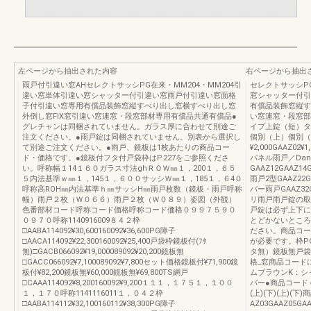
左ページから抽出された内容
右ページから抽出
雨戸付引違い窓AHセレクトサッシPG在来・MM204・MM204引
セレクトサッシPG
違い窓単体引違い窓シャッター付引違い窓雨戸付引違い窓面格
窓シャッター付引
子付引違い窓専用有償品装飾窓縦すべり出し窓横すべり出し窓
有償品装飾窓縦す
外倒し窓FIX窓引違い窓連窓・段窓部材専用有償品共通有償品●
い窓連窓・段窓部
グレチャンは同梱されていません。ガラス厚に合わせて別途ご
イプ上錠（短）タ
注文ください。●雨戸錠は同梱されていません。別表から選択し
個別（上）個別（
て別途ご注文ください。●雨戸、鏡板は1枚あたりの商品コー
¥2,000GAAZ02¥1
ド・価格です。●鏡板付フタ付戸袋枠はP.227をご参照くださ
パネル雨戸／Da
い。呼称幅１14１６０ガラス寸法ghＲＯＷ㎜１，200１，６５
GAAZ12GAAZ14
５内法基準ｗ㎜１，145１，６００サッシＷ㎜１，185１，６4０
雨戸2型GAAZ22GA
呼称高ROH㎜内法基準ｈ㎜サッシH㎜雨戸枚数（鏡板・雨戸呼称
バー雨戸GAAZ32G
幅）雨戸２枚（Ｗ０６６）雨戸２枚（Ｗ０８９）姿図（外観）
リ雨戸雨戸錠の取
色番部材コード呼称コード価格呼称コード価格０９９７５９０
戸錠は必ず上下に
０９７０呼称1140916009８４２枠
とどかないところ
□AABA114092¥30,600160092¥36,600PG障子
ださい。商品コー
□AACA114092¥22,300160092¥25,400戸袋枠鏡板付(ﾌﾀ
が必要です。枠
無)□GACB066092¥19,000089092¥20,200鏡板無
タ無）鏡板無戸袋
□GACC066092¥7,100089092¥7,800セット価格鏡板付¥71,900鏡
格_窓商品コード
板付¥82,200鏡板無¥60,000鏡板無¥69,800TS網戸
ムブラウンK：シ
□CAAA114092¥8,200160092¥9,200１１１，１７５１，１００
バー●商品コード＝[
１，１７０呼称1141116011１，０４２枠
(上)(下)(上)(
□AABA114112¥32,100160112¥38,300PG障子
AZ03GAAZ05GA