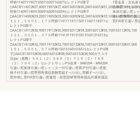
呼称1140711907150071600716507セレクトPG障子
1受金具：左右各
□AACB114072¥27,400119072¥27,400150072¥30,200160072¥31,200165072¥31,2000
合掌受：1セレクト
呼称1140911909150091600916509セレクトPG障子
単体引違い窓シャ
□AACB114092¥29,200119092¥29,200150092¥32,200160092¥33,100165092¥33,100
違い窓専用有償品
１１１，１００１，１７０呼称1141111911150111601116511セ
窓FIX窓引違い
レクトPG障子
□AACB114112¥30,900119112¥30,900150112¥34,200160112¥35,100165112¥35,100
１３１，３００１，３７０呼称1141311913150131601316513セ
レクトPG障子
□AACB114132¥32,700119132¥32,700150132¥36,100160132¥37,000165132¥37,000
１５１，５００１，５７０呼称150151601516515セレクトPG障
子□AACB150152¥38,000160152¥38,900165152¥38,900ガラス寸
法gw（枚数）５４１（２）５６６（２）７１９（２）７６９
（２）７９４（２）セレクトサッシPG在来・MM204・MM204
引違い窓単体引違い窓シャッター付引違い窓雨戸付引違い窓面
格子付引違い窓専用有償品装飾窓縦すべり出し窓横すべり出し
窓外倒し窓FIX窓引違い窓連窓・段窓部材専用有償品共通有償品