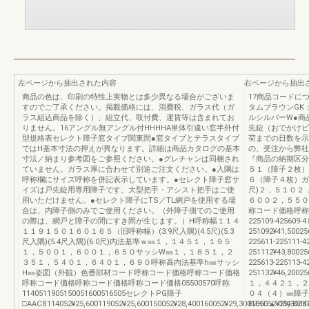
左ページから抽出された内容
右ページから抽出
商品の色は、印刷の特性上実物とは多少異なる場合がございま
17商品コードに
すのでご了承ください。掲載価格には、消費税、ガラス代（ガ
タムブラウンGK
ラス組込商品を除く）、組立代、取付費、運賃等は含まれてお
ルシルバーW●商品
りません。16アングル無アングル付HHHHA単体引違い窓半外付
先錠（おでかけピ
型規格表セレクト障子窓タイプ関東間●窓タイプとテラスタイプ
荷までの日数を示
ではH基本寸法の押えが異なります。詳細は商品カタログの基本
の、受注から弊社
寸法／納まり参考図をご参照ください。●グレチャンは同梱され
『商品の納期区分
ていません。ガラス厚に合わせて別途ご注文ください。●入隅は
５１（障子２枚）
呼称欄にサイズ呼称を併記表示しています。●セレクト障子窓サ
６（障子４枚）ガラス寸
イズは戸先錠用専用障子です。大型把手・アシスト把手はご使
尺)２，５１０２
用いただけません。●セレクト障子にTS／TL網戸を使用する場
６００２，５５０
合は、内障子側のみでご使用ください。（外障子側でのご使用
称コード価格呼称コー
の際は、網戸と障子の間にすき間が生じます。）H呼称幅１１４
225109-425609
１１９１５０１６０１６５（旧呼称幅）(3.9尺入隅)(4.5尺)(5.3
251092¥41,50025
尺入隅)(5.4尺入隅)(6.0尺)内法基準ｗ㎜１，１４５１，１９５
225611-225111
１，５００１，６００１，６５０サッシW㎜１，１８５１，２
251112¥43,80025
３５１，５４０１，６４０１，６９０呼称高内法基準h㎜サッシ
225613-225113
H㎜姿図（外観）色番部材コード呼称コード価格呼称コード価格
251132¥46,20025
呼称コード価格呼称コード価格呼称コード価格05500570呼称
１，４４２１，２
1140511905150051600516505セレクトPG障子
０４（４）㎜障子枚
□AACB114052¥25,600119052¥25,600150052¥28,400160052¥29,300165052¥29,3000
BZKG▲-004-B