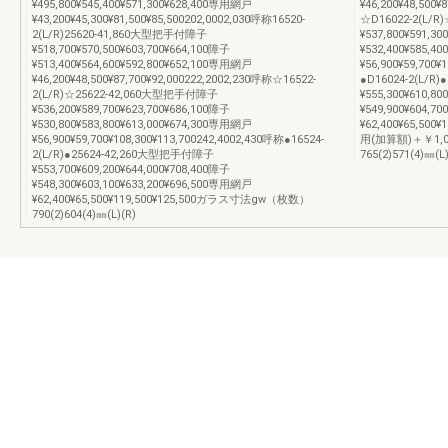
¥495,800¥545,400¥571,300¥628,400専用網戸
¥46,200¥48,500¥
¥43,200¥45,300¥81,500¥85,500202,0002,030呼称16520-
☆D16022-2(L/
2(L/R)25620-41,860大型把手付障子
¥537,800¥591,30
¥518,700¥570,500¥603,700¥664,100障子
¥532,400¥585,4
¥513,400¥564,600¥592,800¥652,100専用網戸
¥56,900¥59,700¥
¥46,200¥48,500¥87,700¥92,000222,2002,230呼称☆16522-
●D16024-2(L/
2(L/R)☆25622-42,060大型把手付障子
¥555,300¥610,80
¥536,200¥589,700¥623,700¥686,100障子
¥549,900¥604,7
¥530,800¥583,800¥613,000¥674,300専用網戸
¥62,400¥65,5
¥56,900¥59,700¥108,300¥113,700242,4002,430呼称●16524-
用(加算額)＋￥1,
2(L/R)●25624-42,260大型把手付障子
765(2)571(4)㎜(L)
¥553,700¥609,200¥644,000¥708,400障子
¥548,300¥603,100¥633,200¥696,500専用網戸
¥62,400¥65,500¥119,500¥125,500ガラス寸法gw（枚数）
790(2)604(4)㎜(L)(R)