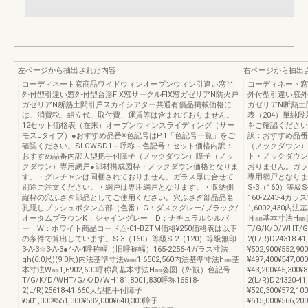
左ページから抽出された内容
右ページから抽出
コーディネート窓商品ワイドウィンオープンウィン引違い窓半
コーディネート窓
外付型引違い窓外付型台形FIX窓サークルFIX窓ガゼリアN防火戸
外付型引違い窓外
ガゼリアN断熱土間引戸スカイシアター共通有償品掲載価格に
ガゼリアN断熱土
は、消費税、組立代、取付費、運賃等は含まれておりません。
表（204）単純段
12セット価格表（在来）オープンウィンスライディング（サー
をご確認ください
モスLタイプ）●おすすめ品番※色記号はP.1「色記号一覧」をご
訳：おすすめ品番
確認ください。SLOWSD1－呼称－色記号：セット価格内訳：
（ノックダウン）
おすすめ品番内訳大型把手付障子（ノックダウン）障子（ノッ
ト・ノックダウン
クダウン）専用網戸●部材構成図枠・ノックダウン価格となりま
おりません。ガラ
す。・グレチャンは同梱されておりません。ガラス厚に合せて
専用網戸となりま
別途ご注文ください。・網戸は専用網戸となります。・収納側
S-3（160）等級S-
縦枠の穴ふさぎ部品としてご使用ください。穴ふさぎ部品品名
160-2243-4ガ
孔隠しプッシュボタン△部（色番）G：ダスクグレー/ブラック/
1,6002,430内
オータムブラウンK：シャイングレー D：ナチュラルシルバ
Ｈ㎜基本寸法H㎜
ー W：ホワイト商品コード△-01-BZTM価格¥250価格表は以下
T/G/K/D/WHT/G
の条件で算出しています。S-3（160）等級S-2（120）等級無印
2(L/R)D24318
3-A-3☆3-A-3●4-A-4呼称幅（旧呼称幅）165-2256-4ガラス寸法
¥502,900¥552,90
gh(6.0尺)(9.0尺)内法基準寸法w㎜1,6502,560内法基準寸法h㎜基
¥497,400¥547,0
本寸法W㎜1,6902,600呼称高基本寸法H㎜姿図（外観）色記号
¥43,200¥45,300¥
T/G/K/D/WHT/G/K/D/WH181,8001,830呼称16518-
2(L/R)D24320
2(L/R)25618-41,660大型把手付障子
¥520,300¥572,10
¥501,300¥551,300¥582,000¥640,300障子
¥515,000¥566,2