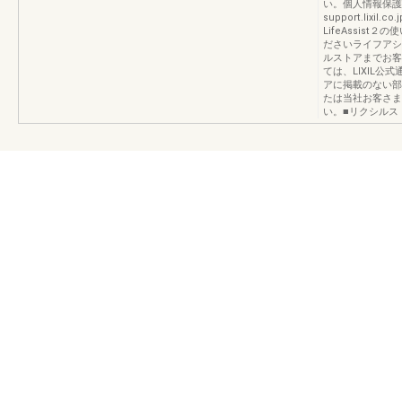
い。個人情報保護について
support.lixil.
LifeAssis
ださいライフアシ
ルストアまでお客
ては、LIXIL
アに掲載のない部
たは当社お客さま相
い。■リクシルストア ht