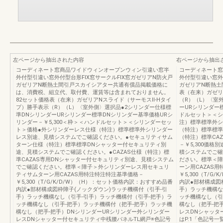
左ページから抽出された内容
右ページから抽出
コーディネート窓商品ワイドウィンオープンウィン引違い窓半
コーディネート窓
外付型引違い窓外付型台形FIX窓サークルFIX窓ガゼリアN防火戸
外付型引違い窓外
ガゼリアN断熱土間引戸スカイシアター共通有償品掲載価格に
ガゼリアN断熱土
は、消費税、組立代、取付費、運賃等は含まれておりません。
表（在来）ガゼリ
82セット価格表（在来）ガゼリアNスライド（サーモスⅡ-Hタイ
（R）（L）〈室
プ）勝手表示（R）（L）〈室外側〉選択品●2シリンダー仕様標
ーURシリンダー
準DNシリンダーURシリンダー標準DNシリンダー基準価格URシ
ドルセット＞＜シ
リンダー－￥5,300＜枠＞＜ハンドルセット＞＜シリンダーセッ
注）標準標準外シ
ト＞価格●外シリンダーレス仕様（特注）標準標準外シリンダー
（特注）標準標準
レス別途、見積システムでご確認ください。●セキュリティサム
（特注）標準CA
ターン仕様（特注）標準標準DNシャッター付セキュリティ別
－￥5,300価
途、見積システムでご確認ください。●CAZAS仕様（特注）標
積システムでご確
準CAZAS専用DNシャッター付セキュリティ別途、見積システム
ださい。標準＜障
でご確認ください。標準＜障子＞外シリンダーレス用セキュリ
ーン用CAZAS
ティサムターン用CAZAS用特注特注特注基準価格－
￥5,300（T/
￥5,300（T/G/K/D/W）（H）：セット価格内訳：おすすめ品番
内訳●部材構成図
内訳●部材構成図枠障子(ノックダウン)ラッチ機構付（引手-引
手）ラッチ機構な
手）ラッチ機構なし（引手-引手）ラッチ機構付（引手-把手）ラ
ッチ機構なし（引
ッチ機構なし（引手-把手）ラッチ機構付（把手-把手）ラッチ機
構なし（把手-把
構なし（把手-把手）DNシリンダーURシリンダー外シリンダー
レスDNシャッタ
レスDNシャッター付セキュリティ中桟腰パネルTL網戸※色記号
はP.1「色記号一