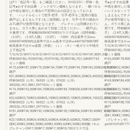
はP.1「色記号一覧」をご確認ください。SH2GZS1－呼称－色
号●おすすめ品番
記号●おすすめ品番・ノックダウン価格となります。・腰パネル
中桟を後付した場
は中桟を後付した場合の下部用のみの設定となっておりま
ハンドルセットで
す。・ハンドルセットで把手-把手、引手-把手をご使用の場合、
しまえるんですJ
網戸はしまえるんですJをご使用願います。引手-引手の場合の
戸が使用可能とな
みTL網戸が使用可能となります。・グレチャンは同梱されてい
ん。ガラス厚にあ
ません。ガラス厚にあわせて別途ご注文ください。・網戸はL、
用です。呼称幅060
Ｒ兼用です。呼称幅060069074083ガラス寸法gh（旧呼称幅）
尺）（2.4尺入隅
（2.0尺）（2.4尺入隅）（3.0尺）〈1000〉内法基準寸法w㎜
60069074083
600690740830内法基準寸法ｈ㎜基本寸法W㎜640730780870呼
称高基本寸法Ｈ㎜
称高基本寸法Ｈ㎜姿図（外観）（Ｌ）（Ｒ）一枚ガラス中桟付
T/G/K/D/WHT/G
上下色記号
呼称06018(L/R)069
T/G/K/D/WHT/G/K/D/WHT/G/K/D/WHT/G/K/D/WH181,8001,830
セット価格
呼称06018(L/R)06918(L/R)07418(L/R)08318(L/R)1,686897743
¥165,000¥178,80
セット価格
網戸
¥172,600¥187,200¥179,200¥194,700¥179,200¥194,700¥184,200¥200,300TL
¥21,800¥22,900¥2
網戸
呼称06020(L/R)0
¥21,800¥22,900¥23,000¥24,200¥23,000¥24,200¥24,200¥25,400202,0002,030
07420(L/R)083
呼称06020（L/R）06920（L/R）07420（L/R）
¥169,800¥184,40
08320(L/R)1,8861,097743セット価格
網戸
¥176,900¥192,000¥184,700¥200,600¥184,700¥200,600¥189,900¥206,300TL
¥22,600¥23,700¥2
網戸
呼称06022(L/R)0
¥22,600¥23,700¥23,800¥25,100¥23,800¥25,100¥25,000¥26,100222,2002,230
07422(L/R)083
呼称06022（L/R）06922（L/R）07422（L/R）
¥173,800¥188,70
08322(L/R)2,0861,297743セット価格
網戸
¥181,400¥196,900¥190,100¥206,500¥190,100¥206,500¥195,400¥212,500TL
¥23,100¥24,300¥
網戸
桟¥1,900¥2,100¥
¥23,100¥24,300¥24,400¥25,600¥24,400¥25,600¥25,700¥27,000中
（グレチャン付）¥16,
桟¥2,000¥2,200¥2,300¥2,600¥2,300¥2,600¥2,500¥2,800腰パネル
gw541631681
グレチャン付¥17,000¥17,300¥17,300¥18,700ガラス寸法