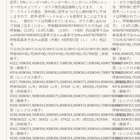
把手）DNシリンダーURシリンダー外シリンダーレスDNシャッ
ィ・ガラス無完成
ター付セキュリティ・ガラス無完成品価格となります。・エ
合 室外側に把手
ア・スライドの場合 室外側に把手をつけると網付格子に干渉
把手ハンドルセッ
しますので、把手-把手ハンドルセットを使用することはできま
ドは同梱されてい
せん。・後付ビードは同梱されていません。ガラス厚にあわせ
さい。呼称幅0600
て別途ご注文ください。呼称幅060069074083ガラス寸法gh（旧
尺）（2.4尺入隅
呼称幅）(2.0尺)（2.4尺入隅）（3.0尺）〈1000〉内法基準寸法w
60069074083
㎜600690740830内法基準寸法ｈ㎜基本寸法W㎜640730780870
称高基本寸法Ｈ㎜
呼称高基本寸法Ｈ㎜姿図（外観）A型B型C型（Ｌ）（Ｒ）色記
T/G/K/D/WHT/G
号
呼称06018(L/R)0
T/G/K/D/WHT/G/K/D/WHT/G/K/D/WHT/G/K/D/WH181,8001,830
格子）
呼称06018(L/R)06918(L/R)07418(L/R)08318(L/R)739A型（井桁
¥308,400¥335,70
格子）
型（横格子）
¥322,100¥350,600¥336,900¥367,100¥336,900¥367,100¥348,400¥379,600B
¥304,700¥331,80
型（横格子）
型（ヒシクロス格
¥318,400¥346,700¥333,500¥363,400¥333,500¥363,400¥344,700¥375,700C
¥314,000¥341,400
型（ヒシクロス格子）
呼称06020(L/R)0
¥327,700¥356,300¥342,800¥373,200¥342,800¥373,200¥354,800¥386,300202,0002,03
（井桁格子）
呼称06020（L/R）06920（L/R）07420（L/R）08320(L/R)839A
¥318,800¥347,10
型（井桁格子）
型（横格子）
¥332,300¥361,900¥348,000¥379,200¥348,000¥379,200¥359,100¥391,100B
¥314,800¥343,00
型（横格子）
型（ヒシクロス格
¥328,300¥357,800¥343,800¥374,800¥343,800¥374,800¥354,700¥386,400C
¥324,900¥353,500
型（ヒシクロス格子）
呼称06022(L/R)0
¥338,400¥368,300¥354,200¥385,600¥354,200¥385,600¥365,800¥398,100222,2002,23
（井桁格子）
呼称06022（L/R）06922（L/R）07422（L/R）08322(L/R)939A
¥328,800¥357,80
型（井桁格子）
型（横格子）
¥342,700¥373,200¥358,900¥390,900¥358,900¥390,900¥369,600¥402,600B
¥324,200¥352,90
型（横格子）
型（ヒシクロス格
¥338,100¥368,300¥354,200¥386,000¥354,200¥386,000¥364,600¥397,300C
¥335,500¥364,800