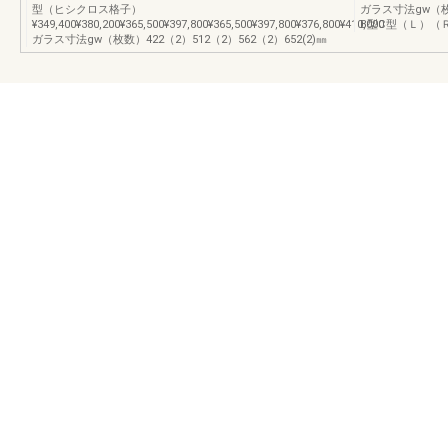
型（ヒシクロス格子）
ガラス寸法gw（枚数
¥349,400¥380,200¥365,500¥397,800¥365,500¥397,800¥376,800¥410,000
B型C型（Ｌ）（
ガラス寸法gw（枚数）422（2）512（2）562（2）652(2)㎜