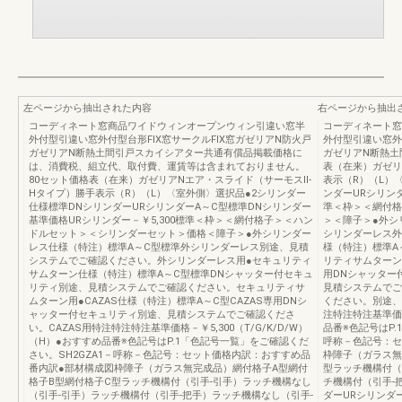
左ページから抽出された内容
右ページから抽出
コーディネート窓商品ワイドウィンオープンウィン引違い窓半
コーディネート窓
外付型引違い窓外付型台形FIX窓サークルFIX窓ガゼリアN防火戸
外付型引違い窓外
ガゼリアN断熱土間引戸スカイシアター共通有償品掲載価格に
ガゼリアN断熱土
は、消費税、組立代、取付費、運賃等は含まれておりません。
表（在来）ガゼリ
80セット価格表（在来）ガゼリアNエア・スライド（サーモスⅡ-
表示（R）（L）
Hタイプ）勝手表示（R）（L）〈室外側〉選択品●2シリンダー
ンダーURシリン
仕様標準DNシリンダーURシリンダーA～C型標準DNシリンダー
準＜枠＞＜網付格
基準価格URシリンダー－￥5,300標準＜枠＞＜網付格子＞＜ハン
＞＜障子＞●外シ
ドルセット＞＜シリンダーセット＞価格＜障子＞●外シリンダー
シリンダーレス外
レス仕様（特注）標準A～C型標準外シリンダーレス別途、見積
様（特注）標準A
システムでご確認ください。外シリンダーレス用●セキュリティ
リティサムターン用
サムターン仕様（特注）標準A～C型標準DNシャッター付セキュ
用DNシャッター
リティ別途、見積システムでご確認ください。セキュリティサ
見積システムでご
ムターン用●CAZAS仕様（特注）標準A～C型CAZAS専用DNシ
ください。別途、
ャッター付セキュリティ別途、見積システムでご確認くださ
注特注特注基準価格
い。CAZAS用特注特注特注基準価格－￥5,300（T/G/K/D/W）
品番※色記号はP.
（H）●おすすめ品番※色記号はP.1「色記号一覧」をご確認くだ
呼称－色記号：セ
さい。SH2GZA1－呼称－色記号：セット価格内訳：おすすめ品
枠障子（ガラス無
番内訳●部材構成図枠障子（ガラス無完成品）網付格子A型網付
型ラッチ機構付（
格子B型網付格子C型ラッチ機構付（引手-引手）ラッチ機構なし
チ機構付（引手-
（引手-引手）ラッチ機構付（引手-把手）ラッチ機構なし（引手-
ダーURシリンダ