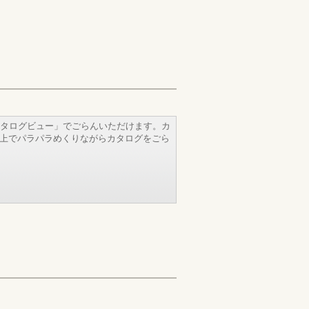
タログビュー」でごらんいただけます。カ
b上でパラパラめくりながらカタログをごら