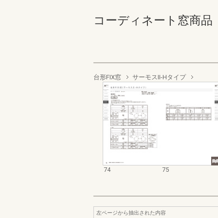
コーディネート窓商品 部材
台形FIX窓
サーモスII-Hタイプ
74
75
左ページから抽出された内容