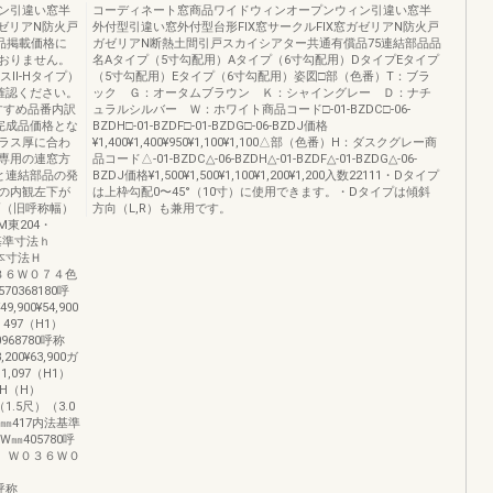
ン引違い窓半
コーディネート窓商品ワイドウィンオープンウィン引違い窓半
ガゼリアN防火戸
外付型引違い窓外付型台形FIX窓サークルFIX窓ガゼリアN防火戸
品掲載価格に
ガゼリアN断熱土間引戸スカイシアター共通有償品75連結部品品
おりません。
名Aタイプ（5寸勾配用）Aタイプ（6寸勾配用）DタイプEタイプ
スⅡ-Hタイプ）
（5寸勾配用）Eタイプ（6寸勾配用）姿図□部（色番）T：ブラ
確認ください。
ック Ｇ：オータムブラウン Ｋ：シャイングレー Ｄ：ナチ
すすめ品番内訳
ュラルシルバー Ｗ：ホワイト商品コード□-01-BZDC□-06-
完成品価格とな
BZDH□-01-BZDF□-01-BZDG□-06-BZDJ価格
ラス厚に合わ
¥1,400¥1,400¥950¥1,100¥1,100△部（色番）H：ダスクグレー商
専用の連窓方
品コード△-01-BZDC△-06-BZDH△-01-BZDF△-01-BZDG△-06-
)と連結部品の発
BZDJ価格¥1,500¥1,500¥1,100¥1,200¥1,200入数22111・Dタイプ
の内観左下が
は上枠勾配0〜45°（10寸）に使用できます。・Dタイプは傾斜
幅（旧呼称幅）
方向（L,R）も兼用です。
M東204・
法基準寸法ｈ
基本寸法Ｈ
３６Ｗ０７４色
570368180呼
49,900¥54,900
497（H1）
0968780呼称
8,200¥63,900ガ
1,097（H1）
2H（H）
1.5尺）（3.0
㎜417内法基準
㎜405780呼
観）Ｗ０３６Ｗ０
̶呼称