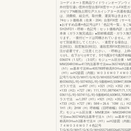
コーディネート窓商品ワイドウィンオープンウィ
外付型引違い窓外付型台形FIX窓サークルFIX窓
ガゼリアN断熱土間引戸スカイシアター共通有償
は、消費税、組立代、取付費、運賃等は含まれて
74セット価格表（在来・204）台形FIX窓（サーモ
●おすすめ品番※色記号はP.1「色記号一覧」をご
SH2VFD1－呼称－色記号：セット価格内訳：お
本体（ガラス無完成品）●部材構成図・ガラス無
ります。・後付ビードは同梱されていません。ガ
せて別途発注してください。・連窓する場合は、
立(特注)、段窓無目(特注)、連段窓用FIX窓(特注
注が必要です。ご注意ください。・呼称は、上枠
りがL、右下がりがRです。5寸勾配6寸勾配呼称
036074（1.5尺）（3.0尺）モジュール区分東・M
MM204ROW㎜417内法基準寸法w㎜365740内
（h1）㎜基本寸法W㎜405780呼称高ROH㎜h2
（H1）㎜H2姿図（内観）Ｗ０３６Ｗ０７４Ｗ０
記号T/G/K/D/WHT/G/K/D/WH05575487304117
称03605(L/R)-507405(L/R)-5価格¥43,500¥47,800¥
ガラス寸法 ㎜497（H1）×321（H2）×352（W）
×133（H2）×727（W）111,1751,0879047171,17
03611(L/R)-507411(L/R)-5価格¥50,600¥55,700¥5
ラス寸法 ㎜1,097（H1）×921（H2）×352（W）
×733（H2）×727（W）5θθ＝26.6゜10W（L）H
1H1（R）2HW（H）呼称幅（旧呼称幅）036074（
尺）モジュール区分東・MM東204・MM204ROW
寸法w㎜365740内法基準寸法ｈ（h1）㎜基本寸法W
称高ROH㎜h2基本寸法Ｈ（H1）㎜H2姿図（内
７４Ｗ０３６Ｗ０７４色記号
T/G/K/D/WHT/G/K/D/WH05575483264̶̶570327̶