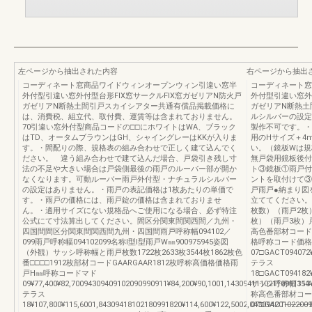
左ページから抽出された内容
右ページから抽出
コーディネート窓商品ワイドウィンオープンウィン引違い窓半
コーディネート窓
外付型引違い窓外付型台形FIX窓サークルFIX窓ガゼリアN防火戸
外付型引違い窓外
ガゼリアN断熱土間引戸スカイシアター共通有償品掲載価格に
ガゼリアN断熱土
は、消費税、組立代、取付費、運賃等は含まれておりません。
ルシルバーの設定
70引違い窓外付型商品コードの□□にホワイトはWA、ブラック
製作不可です。・
はTD、オータムブラウンはGH、シャイングレーはKKが入りま
用のHサイズ＋4
す。・間配りの際、規格表の組み合わせで正しく建て込んでく
い。（鏡板Wは規
ださい。 違う組み合わせで建て込んだ場合、戸袋引き残し寸
無戸袋用鏡板後付
法の不足や大きい場合は戸袋側最後の雨戸のルーバー部が開か
ト③鏡板①雨戸付
なくなります。可動ルーバー雨戸外付型・ナチュラルシルバー
ントを取付けて③を
の設定はありません。・雨戸の表記価格は1枚あたりの単価で
戸雨戸●納まり図
す。・雨戸の価格には、雨戸錠の価格は含まれておりませ
立ててください。サッ
ん。・適用サイズにない規格品へご使用になる場合、必ず特注
枚数）（雨戸2枚
公式にて寸法算出してください。間区分関東間関西間／九州・
枚）（雨戸3枚）戸袋区分
四国間間区分関東間関西間九州・四国間雨戸呼称幅094102／
高色番部材コード
099雨戸呼称幅094102099名称Ⅰ型Ⅰ型雨戸W㎜900975945姿図
格呼称コード価格
（外観）サッシ呼称幅と雨戸枚数1722枚2633枚3544枚1862枚色
07□GACT094072¥
番□□□□1912枚部材コードGAARGAAR1812枚呼称高価格価格雨
テラス
戸H㎜呼称コードマド
18□GACT094182¥1
09¥77,400¥82,70094309409102090990911¥84,200¥90,1001,14309411102110991113
サッシ呼称幅354
テラス
称高色番部材コー
18¥107,800¥115,6001,84309418102180991820¥114,600¥122,5002,04309420102200
07□GACT――――