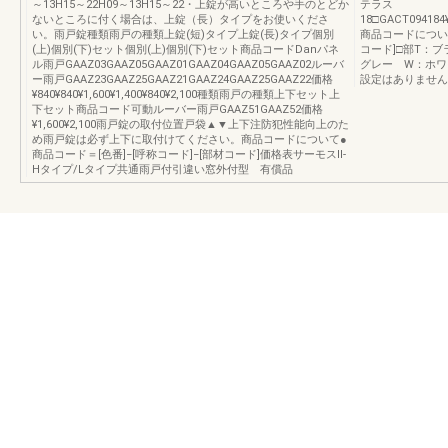
～13H15～22H09～13H15～22・上錠が高いところや手のとどか
テラス
ないところに付く場合は、上錠（長）タイプをお使いくださ
18□GACT094184¥
い。雨戸錠種類雨戸の種類上錠(短)タイプ上錠(長)タイプ個別
商品コードについて
(上)個別(下)セット個別(上)個別(下)セット商品コードDanパネ
コード]□部T：
ル雨戸GAAZ03GAAZ05GAAZ01GAAZ04GAAZ05GAAZ02ルーバ
グレー W：ホワ
ー雨戸GAAZ23GAAZ25GAAZ21GAAZ24GAAZ25GAAZ22価格
設定はありません
¥840¥840¥1,600¥1,400¥840¥2,100種類雨戸の種類上下セット上
下セット商品コード可動ルーバー雨戸GAAZ51GAAZ52価格
¥1,600¥2,100雨戸錠の取付位置戸袋▲▼上下注防犯性能向上のた
め雨戸錠は必ず上下に取付けてください。商品コードについて●
商品コード＝[色番]−[呼称コード]−[部材コード]価格表サーモスⅡ-
Hタイプ/Lタイプ共通雨戸付引違い窓外付型 有償品