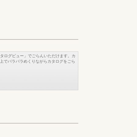
タログビュー」でごらんいただけます。カ
b上でパラパラめくりながらカタログをごら