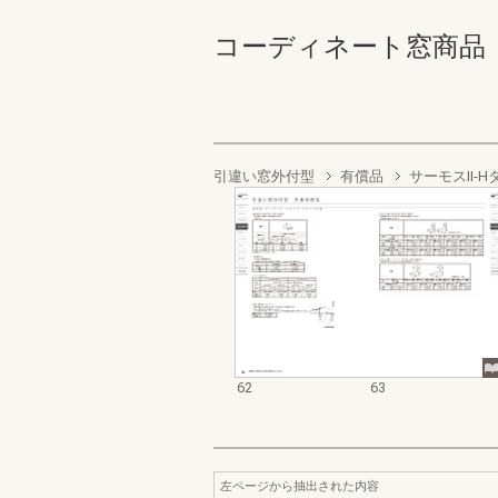
コーディネート窓商品 部材
引違い窓外付型
有償品
サーモスII-
62
63
左ページから抽出された内容