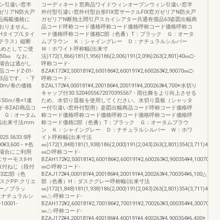
ン引違い窓半
コーディネート窓商品ワイドウィンオープンウィン引違い窓半
ガゼリアN防火戸
外付型引違い窓外付型台形FIX窓サークルFIX窓ガゼリアN防火戸
品掲載価格に
ガゼリアN断熱土間引戸スカイシアター共通有償品63姿図出幅商
おりません。
品コード呼称コード価格呼称コード価格呼称コード価格呼称コ
Hタイプ/Lタイ
ード価格呼称コード価格□部（色番）T：ブラック Ｇ：オータ
付（テラス）縦断
ムブラウン Ｋ：シャイングレー Ｄ：ナチュラルシルバー
止めとしてご使
Ｗ：ホワイト呼称幅(出来寸
50㎜ なお、
法)172(1,866)181(1,956)186(2,006)191(2,096)263(2,801)40㎜□-
場合は逃がし
呼称コード-
ードZ-01-
BZAK172¥2,500181¥2,600186¥2,600191¥2,600263¥2,90070㎜□-
用部品です。・下
呼称コード-
0m/巻の価格
BZAL172¥4,000181¥4,200186¥4,200191¥4,200263¥4,700※水切り
-
キャップ付30.5204055672070395567・雨仕舞をより向上させる
0本50ｍ/巻×1連
ため、水切り皿板を使用してください。水切り皿板（シャッタ
-BZAD商品コ
ー付引違い窓外付型用）姿図出幅商品コード呼称コード価格呼
ク G：オータム
称コード価格呼称コード価格呼称コード価格呼称コード価格呼
高出来寸法mm
称コード価格□部（色番）T：ブラック Ｇ：オータムブラウ
ン Ｋ：シャイングレー Ｄ：ナチュラルシルバー Ｗ：ホワ
0025.5633.5呼
イト呼称幅(出来寸法
¥3,600－※色
㎜)172(1,848)181(1,938)186(2,000)191(2,043)263(2,801)354(3,711)40
場合にご利用
㎜□-呼称コード-
サーモスⅡ-H
BZAH172¥2,500181¥2,600186¥2,600191¥2,600263¥2,900354¥4,10070
取付ねじ（段付
㎜□-呼称コード-
8×32□部（色
BZAJ172¥4,000181¥4,200186¥4,200191¥4,200263¥4,700354¥6,100△
スクPP:クリエ
部（色番）H：ダスクグレー呼称幅(出来寸法
レー／ブラッ
㎜)172(1,848)181(1,938)186(2,000)191(2,043)263(2,801)354(3,711)40
:ナチュラルシ
㎜△-呼称コード-
0001-
BZAH172¥2,600181¥2,700186¥2,700191¥2,700263¥3,000354¥4,30070
㎜△-呼称コード-
BZAJ172¥4,200181¥4,400186¥4,400191¥4,400263¥4,900354¥6,400※