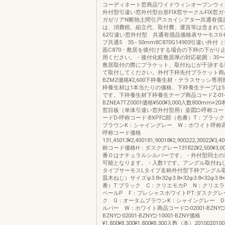
コーディネート窓商品ワイドウィンオープンウィ
外付型引違い窓外付型台形FIX窓サークルFIX窓
ガゼリアN断熱土間引戸スカイシアター共通有償
は、消費税、組立代、取付費、運賃等は含まれて
62引違い窓外付型 共通有償品価格表サーモスⅡ-
プ共通5 35∼50mm8C870G14903引違い外
面C870・敷居を後付けする場合の下枠の下がり
用ください。・後付化粧敷居厚の対応範囲：35〜
敷居取付の際にブラケット、取付ねじが干渉する
て取付してください。外付下枠先付ブラケット商品コ
BZMZ価格¥2,600下枠養生材・テラスサッシ専
枠養生材は1本当たりの価格、下枠養生テープは5
です。下枠養生材下枠養生テープ商品コードZ-01
BZNEA7TZ0001価格¥500¥3,000入数800mm×2
窓目板（単体引違い窓外付型用）姿図□-呼称コード
ードD-呼称コード-BXPF□部（色番）T：ブラッ
ブラウンK：シャイングレー W：ホワイト呼称
呼称コード価格
131,45013¥2,400181,90018¥2,900222,30022¥3,4
称コード価格H：ダスクグレー131822¥2,500¥3,000
番Ｄはナチュラルシルバーです。・外付型同士の
可能となります。・入数1です。アングル取付ねじ
タイプサーモスLタイプ名称外付型下枠アングル
皿木ねじ）サイズφ3.8×32φ3.8×32φ3.8×32φ3.
番）T:ブラック C：クリエモカP N：クリエラ
ペールP F：プレシャスホワイトPT:ダスクグ
ク G：オータムブラウンK：シャイングレー D
ルバー W：ホワイト商品コード□-02001-BZNY□-1
BZNY□-02001-BZNY□-10001-BZNY価格
¥1,800¥8,300¥1,800¥8,300入数（本）2010020100