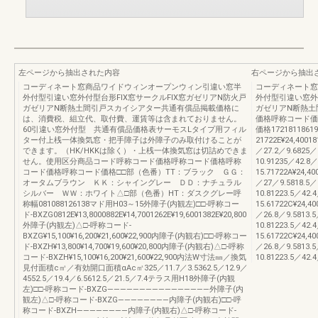
左ページから抽出された内容
右ページから抽出
コーディネート窓商品ワイドウィンオープンウィン引違い窓半
コーディネート窓
外付型引違い窓外付型台形FIX窓サークルFIX窓ガゼリアN防火戸
外付型引違い窓外
ガゼリアN断熱土間引戸スカイシアター共通有償品掲載価格に
ガゼリアN断熱土
は、消費税、組立代、取付費、運賃等は含まれておりません。
価格呼称コード価
60引違い窓外付型 共通有償品価格表サーモスLタイプ用フィル
価格17218118619
ター付上桟一体換気窓・把手障子は外障子のみ取付けることが
21722E¥24,40018
できます。（HK/HKKは除く）・上桟一体換気窓は切詰めできま
／27.2／9.6825／
せん。使用区分商品コード呼称コード価格呼称コード価格呼称
10.91235／42.8／
コード価格呼称コード価格□□部（色番）TT：ブラック ＧＧ：
15.71722A¥24,40
オータムブラウン ＫＫ：シャイングレー ＤＤ：ナチュラル
／27／9.5818.5／
シルバー ＷＷ：ホワイト△□部（色番）HT：ダスクグレー呼
10.81223.5／42.
称幅081088126138マド用H03～15外障子(内観左)□□-呼称コー
15.61722C¥24,40
ド-BXZG0812E¥13,8000882E¥14,7001262E¥19,6001382E¥20,800
／26.8／9.5813.5
外障子(内観左)△□-呼称コード-
10.81223.5／42.
BXZG¥15,100¥16,200¥21,600¥22,900内障子(内観右)□□-呼称コー
15.61722C¥24,40
ド-BXZH¥13,800¥14,700¥19,600¥20,800内障子(内観右)△□-呼称
／26.8／9.5813.5
コード-BXZH¥15,100¥16,200¥21,600¥22,900内法W寸法㎜／換気
10.81223.5／42.
見付面積c㎡／有効開口面積αAc㎡325／11.7／3.5362.5／12.9／
4552.5／19.4／6.5612.5／21.5／7.4テラス用H18外障子(内観
左)□□-呼称コード-BXZG――――――――――――――――外障子(内
観左)△□-呼称コード-BXZG――――――――内障子(内観右)□□-呼
称コード-BXZH――――――――内障子(内観右)△□-呼称コード-