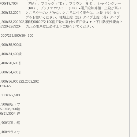
,700¥19,700引
（WA）、ブラック（TD）、ブラウン（GH）、シャイングレー
（KK）、プラチナホワイト（DD）●雨戸錠加算額・上錠が高い
9,200¥32,200引
ところや手のとどかないところに付く場合は、上錠（長）タイ
プをお使いください。種類上錠（短）タイプ上錠（長）タイプ
8,200¥53,200202,0002,002
価格¥1,600¥2,100雨戸錠の取付位置戸袋▲▼上下注防犯性能向上
320-226320-
のため雨戸錠は必ず上下に取付けてください。
,000¥253,500¥304,500
5,900¥35,900鏡
4,400¥34,400鏡
5,400¥20,600引
1,600¥34,400引
1,800¥56,900222,2002,202
26322-
,300¥322,500
0¥37,300鏡板（フ
,500¥35,500鏡
200¥21,300引違
0¥41,900引違い網
0¥69,400ガラス寸