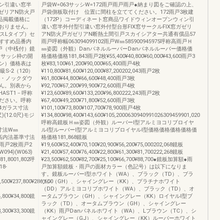
ン引違い窓半
戸袋W=063サッシW=172雨戸雨戸雨戸●納まり図をご確認の上、
ガゼリアN防火戸
戸袋側板取付け 位置に間柱を立ててください。172雨戸3枚建
品掲載価格に
（172P）コーディネート窓商品ワイドウィンオープンウィン引
おりません。
違い窓半外付型引違い窓外付型台形FIX窓サークルFIX窓ガゼリ
スLタイプ）セ
アN防火戸ガゼリアN断熱土間引戸スカイシアター共通有償品57
すすめ品番内
雨戸呼称幅063094099102雨戸W㎜585900945975呼称高雨戸Ｈ
戸（中桟付）鏡
㎜姿図（外観）DanパネルルーバーDanパネルルーバー価格価
はサッシ枠の開
格価格価格181,843雨戸2枚¥55,400¥40,800¥60,000¥43,600雨戸3
ン）価格表は
枚¥83,100¥61,200¥90,000¥65,400雨戸4枚
S-2（120）
¥110,800¥81,600¥120,000¥87,200202,043雨戸2枚
A-4・ノックダウ
¥61,800¥44,800¥66,600¥48,400雨戸3枚
ん。別表から
¥92,700¥67,200¥99,900¥72,600雨戸4枚
AST1－呼称
¥123,600¥89,600¥133,200¥96,800222,243雨戸2枚
ください。呼称
¥67,400¥49,200¥71,800¥52,600雨戸3枚
354ガラス寸法
¥101,100¥73,800¥107,700¥78,900雨戸4枚
0尺)(12.0尺)モジ
¥134,800¥98,400¥143,600¥105,2000630940991026309459901,020
呼称高鏡板Ｈ㎜姿図（外観）ルーバーⅠ型アルミヨコリブロイヤ
0基本寸法W㎜
ルⅠ型ルーバーⅠ型アルミヨコリブロイヤルⅠ型価格価格価格価格価
540呼称高内法基準寸法
格価格181,868鏡板
雨戸2枚雨戸2
¥19,600¥52,400¥70,100¥20,900¥56,200¥75,000202,068鏡板
4)(W063)
¥21,400¥57,400¥76,400¥22,800¥61,300¥81,700222,268鏡板
81,8001,802呼
¥23,500¥62,500¥82,700¥25,100¥66,700¥88,700●鏡板加算額●雨
18-
戸加算額鏡板・雨戸の面材カラー（色記号）は以下になりま
す。鏡板ルーバーⅠ型ホワイト（WA）、ブラック（TD）、ブラ
,500¥237,800¥286,600
ウン（GH）、シャイングレー（KK）、プラチナホワイト
（DD）アルミヨコリブホワイト（WA）、ブラック（TD）、オ
4,800¥34,800鏡
ータムブラウン（GH）、シャイングレー（KK）ロイヤルⅠ型ブ
ラック（TD）、オータムブラウン（GH）、シャイングレー
3,300¥33,300鏡
（KK）雨戸Danパネルホワイト（WA）、Lブラウン（TC）、シ
ャイングレー（GJ）、シャイングレー（KK）ルーバーホワイト