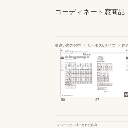
コーディネート窓商品 部材
引違い窓外付型
サーモスLタイプ
雨
56
57
左ページから抽出された内容