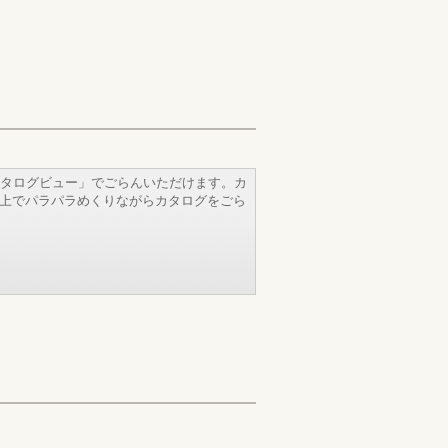
タログビュー」でごらんいただけます。カ
b上でパラパラめくりながらカタログをごら