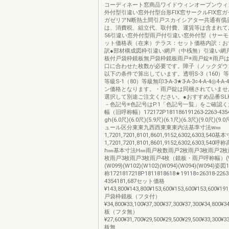
コーディネート窓商品ワイドウィンオープンウィ
外付型引違い窓外付型台形FIX窓サークルFIX窓
ガゼリアN断熱土間引戸スカイシアター共通有償
は、消費税、組立代、取付費、運賃等は含まれて
56引違い窓外付型雨戸付引違い窓外付型（サーモ
ット価格表（在来）テラス：セット価格内訳：お
訳●部材構成図枠引違い網戸（中桟無）引違い網
板付戸袋枠鏡板無戸袋枠鏡板雨戸※雨戸錠※雨戸
口に合わせた枚数が必要です。障子（ノックダウ
以下の条件で算出しています。透明S-3（160）等級
等級S-1（80）等級無印3-A-3★3-A-3○4-A-4◎4-
ン価格となります。・雨戸錠は同梱されていませ
選択して別途ご注文ください。●おすすめ品番SLH
－色記号※色記号はP.1「色記号一覧」をご確認
幅（旧呼称幅）172172P181186191263-2263-4
gh(6.0尺)(6.0尺)(5.9尺)(6.1尺)(6.3尺)(9.0尺)(9.
ュール区分東東九西西東東東内法基準寸法w㎜
1,7201,7201,8101,8601,9152,6302,6303,54
1,7201,7201,8101,8601,9152,6302,6303,
h㎜基本寸法H㎜雨戸枚数雨戸2枚雨戸3枚雨戸2枚
枚雨戸3枚雨戸3枚雨戸4枚（鏡板・雨戸呼称幅）(W09
(W099)(W102)(W102)(W094)(W094)(W094)姿図1
称1721817218P1811818618★19118○26318-2263
4354181,687セット価格
¥143,800¥143,800¥153,600¥153,600¥153,600¥191
戸袋枠鏡板（フタ付）
¥34,800¥33,100¥37,300¥37,300¥37,300¥34,800¥3
板（フタ無）
¥27,600¥31,700¥29,500¥29,500¥29,500¥33,300¥3
板無