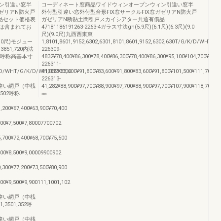
ン引違い窓半
コーディネート窓商品ワイドウィンオープンウィン引違い窓半
ガゼリアN防火戸
外付型引違い窓外付型台形FIX窓サークルFIX窓ガゼリアN防火戸
品セット価格表
ガゼリアN断熱土間引戸スカイシアター共通有償品
は含まれてお
47181186191263-2263-4ガラス寸法gh(5.9尺)(6.1尺)(6.3尺)(9.0
尺)(9.0尺)九西西東東
)(6.0尺)モジュー
1,8101,8601,9152,6302,6301,8101,8601,9152,6302,630T/G/K/D/WHT/
851,720内法
226309-
720呼称高基本寸
4832¥78,400¥86,300¥78,400¥86,300¥78,400¥86,300¥95,100¥104,700¥118
226311-
D/WHT/G/K/D/WH03300302
41,032¥83,600¥91,800¥83,600¥91,800¥83,600¥91,800¥101,500¥111,700¥
226313-
,000引違い網戸（中桟
41,282¥88,900¥97,700¥88,900¥97,700¥88,900¥97,700¥107,900¥118,700¥13
00502呼称
㎜
1,200¥67,400¥63,900¥70,400
000¥7,500¥7,80007700702
5,700¥72,400¥68,700¥75,500
400¥8,500¥9,00009900902
0,300¥77,200¥73,500¥80,900
500¥9,500¥9,900111,1001,102
,900引違い網戸（中桟
31,3501,352呼
,200引違い網戸（中桟