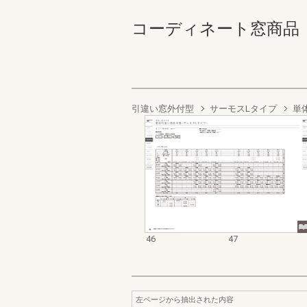
コーディネート窓商品 部材
引違い窓外付型
サーモスLタイプ
単
46
47
左ページから抽出された内容