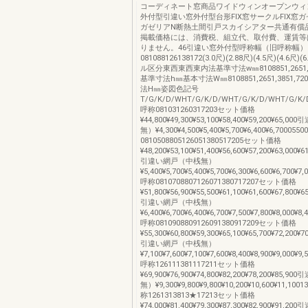
コーディネート窓商品ワイドウィンオープンウィ
外付型引違い窓外付型台形FIX窓サークルFIX窓
ガゼリアN断熱土間引戸スカイシアター共通有償
掲載価格には、消費税、組立代、取付費、運賃等
りません。46引違い窓外付型呼称幅（旧呼称幅）
081088126138172(3.0尺)(2.88尺)(4.5尺)(4.6尺
ル区分東西東西東内法基準寸法w㎜8108851,2651,3
基準寸法h㎜基本寸法W㎜8108851,2651,3851,
法H㎜姿図色記号
T/G/K/D/WHT/G/K/D/WHT/G/K/D/WHT/G/K/
呼称081031260317203セット価格
¥44,800¥49,300¥53,100¥58,400¥59,200¥65
無）¥4,300¥4,500¥5,400¥5,700¥6,400¥6,700055
0810508805126051380517205セット価格
¥48,200¥53,100¥51,400¥56,600¥57,200¥63,000¥6
引違い網戸（中桟無）
¥5,400¥5,700¥5,400¥5,700¥6,300¥6,600¥6,700¥7,
呼称0810708807126071380717207セット価格
¥51,800¥56,900¥55,500¥61,100¥61,600¥67,800¥6
引違い網戸（中桟無）
¥6,400¥6,700¥6,400¥6,700¥7,500¥7,800¥8,000¥8,
呼称0810908809126091380917209セット価格
¥55,300¥60,800¥59,300¥65,100¥65,700¥72,200¥7
引違い網戸（中桟無）
¥7,100¥7,600¥7,100¥7,600¥8,400¥8,900¥9,000¥9,
呼称126111381117211セット価格
¥69,900¥76,900¥74,800¥82,200¥78,200¥85
無）¥9,300¥9,800¥9,800¥10,200¥10,600¥11,1001
称1261313813★17213セット価格
¥74,000¥81,400¥79,300¥87,300¥82,900¥91