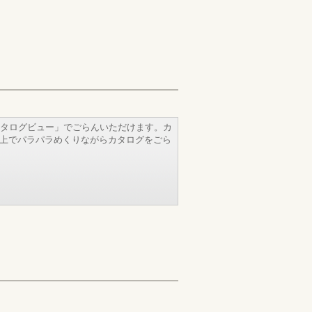
タログビュー」でごらんいただけます。カ
b上でパラパラめくりながらカタログをごら