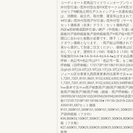
コーディネート窓商品ワイドウィンオープンウィ
外付型引違い窓外付型台形FIX窓サークルFIX窓
ガゼリアN断熱土間引戸スカイシアター共通有償
は、消費税、組立代、取付費、運賃等は含まれて
44引違い窓外付型雨戸付引違い窓外付型（サーモス
セット価格表（在来）テラス：セット価格内訳：
内訳●部材構成図枠引違い網戸（中桟無）引違い
鏡板付戸袋枠鏡板無戸袋枠鏡板雨戸※雨戸錠※雨
開口に合わせた枚数が必要です。障子（ノックダ
クダウン価格となります。・雨戸錠は同梱されて
表から選択して別途ご注文ください。価格表は以
出しています。透明S-3（160）等級S-2（120）等
等級無印3-A-3★3-A-3○4-A-4◎4-A-4●おすすめ品
呼称－色記号※色記号はP.1「色記号一覧」をご
呼称幅（旧呼称幅）172172P181186191263-226
法gh(6.0尺)(6.0尺)(5.9尺)(6.1尺)(6.3尺)(9.0尺)(9
ジュール区分東東九西西東東東内法基準寸法ｗ㎜
1,7201,7201,8101,8601,9152,6302,6303,54
1,7201,7201,8101,8601,9152,6302,6303,
h㎜基本寸法Ｈ㎜雨戸枚数雨戸2枚雨戸3枚雨戸2枚
枚雨戸3枚雨戸3枚雨戸4枚（鏡板・雨戸呼称幅）(W09
(W099)(W102)(W102)(W094)(W094)(W094)姿図1
称1721817218P1811818618★19118○26318-2263
4354181,687セット価格
¥151,000¥151,000¥161,500¥161,500¥161,500¥201
戸袋枠鏡板（フタ付）
¥34,800¥33,100¥37,300¥37,300¥37,300¥34,800¥3
板（フタ無）
¥27,600¥31,700¥29,500¥29,500¥29,500¥33,300¥3
板無