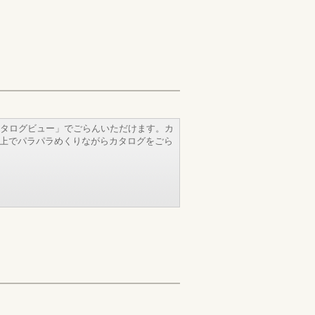
タログビュー」でごらんいただけます。カ
b上でパラパラめくりながらカタログをごら