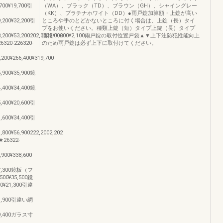
,700¥19,700引
（WA）、ブラック（TD）、ブラウン（GH）、シャイングレー
（KK）、プラチナホワイト（DD）●雨戸錠加算額・上錠が高い
9,200¥32,200引
ところや手のとどかないところに付く場合は、上錠（長）タイ
プをお使いください。種類上錠（短）タイプ上錠（長）タイプ
8,200¥53,200202,0002,002
価格¥1,600¥2,100雨戸錠の取付位置戸袋▲▼上下注防犯性能向上
320-226320-
のため雨戸錠は必ず上下に取付けてください。
,200¥266,400¥319,700
5,900¥35,900鏡
4,400¥34,400鏡
5,400¥20,600引
1,600¥34,400引
1,800¥56,900222,2002,202
26322-
,900¥338,600
0¥37,300鏡板（フ
,500¥35,500鏡
200¥21,300引違
0¥41,900引違い網
0¥69,400ガラス寸