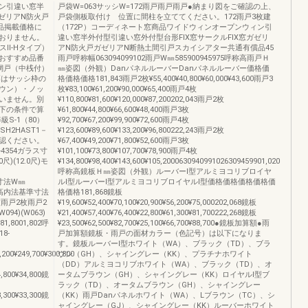
ン引違い窓半
戸袋W=063サッシW=172雨戸雨戸雨戸●納まり図をご確認の上、
ガゼリアN防火戸
戸袋側板取付け 位置に間柱を立ててください。172雨戸3枚建
品掲載価格に
（172P）コーディネート窓商品ワイドウィンオープンウィン引
おりません。
違い窓半外付型引違い窓外付型台形FIX窓サークルFIX窓ガゼリ
Ⅱ-Hタイプ）
アN防火戸ガゼリアN断熱土間引戸スカイシアター共通有償品45
おすすめ品番
雨戸呼称幅063094099102雨戸W㎜585900945975呼称高雨戸Ｈ
網戸（中桟付）
㎜姿図（外観）DanパネルルーバーDanパネルルーバー価格価
戸はサッシ枠の
格価格価格181,843雨戸2枚¥55,400¥40,800¥60,000¥43,600雨戸3
ウン）・ノッ
枚¥83,100¥61,200¥90,000¥65,400雨戸4枚
いません。別
¥110,800¥81,600¥120,000¥87,200202,043雨戸2枚
下の条件で算
¥61,800¥44,800¥66,600¥48,400雨戸3枚
級S-1（80）
¥92,700¥67,200¥99,900¥72,600雨戸4枚
番SH2HAST1－
¥123,600¥89,600¥133,200¥96,800222,243雨戸2枚
確認ください。
¥67,400¥49,200¥71,800¥52,600雨戸3枚
3-4354ガラス寸
¥101,100¥73,800¥107,700¥78,900雨戸4枚
.0尺)(12.0尺)モ
¥134,800¥98,400¥143,600¥105,2000630940991026309459901,020
呼称高鏡板Ｈ㎜姿図（外観）ルーバーⅠ型アルミヨコリブロイヤ
0基本寸法W㎜
ルⅠ型ルーバーⅠ型アルミヨコリブロイヤルⅠ型価格価格価格価格価
540呼称高内法基準寸法
格価格181,868鏡板
雨戸2枚雨戸2
¥19,600¥52,400¥70,100¥20,900¥56,200¥75,000202,068鏡板
4)(W063)
¥21,400¥57,400¥76,400¥22,800¥61,300¥81,700222,268鏡板
81,8001,802呼
¥23,500¥62,500¥82,700¥25,100¥66,700¥88,700●鏡板加算額●雨
18-
戸加算額鏡板・雨戸の面材カラー（色記号）は以下になりま
す。鏡板ルーバーⅠ型ホワイト（WA）、ブラック（TD）、ブラ
,200¥249,700¥300,800
ウン（GH）、シャイングレー（KK）、プラチナホワイト
（DD）アルミヨコリブホワイト（WA）、ブラック（TD）、オ
4,800¥34,800鏡
ータムブラウン（GH）、シャイングレー（KK）ロイヤルⅠ型ブ
ラック（TD）、オータムブラウン（GH）、シャイングレー
3,300¥33,300鏡
（KK）雨戸Danパネルホワイト（WA）、Lブラウン（TC）、シ
ャイングレー（GJ）、シャイングレー（KK）ルーバーホワイト