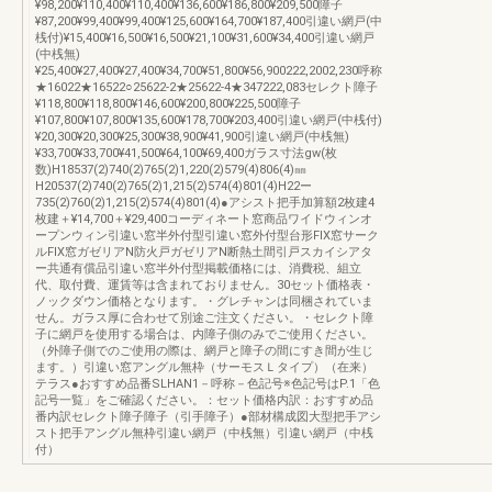
¥98,200¥110,400¥110,400¥136,600¥186,800¥209,500障子
¥87,200¥99,400¥99,400¥125,600¥164,700¥187,400引違い網戸(中
桟付)¥15,400¥16,500¥16,500¥21,100¥31,600¥34,400引違い網戸
(中桟無)
¥25,400¥27,400¥27,400¥34,700¥51,800¥56,900222,2002,230呼称
★16022★16522○25622-2★25622-4★347222,083セレクト障子
¥118,800¥118,800¥146,600¥200,800¥225,500障子
¥107,800¥107,800¥135,600¥178,700¥203,400引違い網戸(中桟付)
¥20,300¥20,300¥25,300¥38,900¥41,900引違い網戸(中桟無)
¥33,700¥33,700¥41,500¥64,100¥69,400ガラス寸法gw(枚
数)H18537(2)740(2)765(2)1,220(2)579(4)806(4)㎜
H20537(2)740(2)765(2)1,215(2)574(4)801(4)H22ー
735(2)760(2)1,215(2)574(4)801(4)●アシスト把手加算額2枚建4
枚建＋¥14,700＋¥29,400コーディネート窓商品ワイドウィンオ
ープンウィン引違い窓半外付型引違い窓外付型台形FIX窓サーク
ルFIX窓ガゼリアN防火戸ガゼリアN断熱土間引戸スカイシアタ
ー共通有償品引違い窓半外付型掲載価格には、消費税、組立
代、取付費、運賃等は含まれておりません。30セット価格表・
ノックダウン価格となります。・グレチャンは同梱されていま
せん。ガラス厚に合わせて別途ご注文ください。・セレクト障
子に網戸を使用する場合は、内障子側のみでご使用ください。
（外障子側でのご使用の際は、網戸と障子の間にすき間が生じ
ます。）引違い窓アングル無枠（サーモスＬタイプ）（在来）
テラス●おすすめ品番SLHAN1－呼称－色記号※色記号はP.1「色
記号一覧」をご確認ください。：セット価格内訳：おすすめ品
番内訳セレクト障子障子（引手障子）●部材構成図大型把手アシ
スト把手アングル無枠引違い網戸（中桟無）引違い網戸（中桟
付）