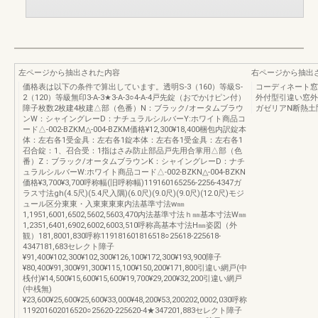
左ページから抽出された内容
右ページから抽出
価格表は以下の条件で算出しています。透明S-3（160）等級S-
コーディネート窓
2（120）等級無印3-A-3★3-A-3○4-A-4戸先錠（おでかけピン付）
外付型引違い窓外
障子枚数2枚建4枚建△部（色番）N：ブラック/オータムブラウ
ガゼリアN断熱土
ンW：シャイングレーD：ナチュラルシルバーY:ホワイト商品コ
ード△-002-BZKM△-004-BZKM価格¥12,300¥18,400梱包内訳錠本
体：左右各1受金具：左右各1錠本体：左右各1受金具：左右各1
召合錠：1、召合受：1指はさみ防止部品戸先用合掌用△部（色
番）Z：ブラック/オータムブラウンK：シャイングレーD：ナチ
ュラルシルバーW:ホワイト商品コード△-002-BZKN△-004-BZKN
価格¥3,700¥3,700呼称幅(旧呼称幅)119160165256-2256-4347ガ
ラス寸法gh(4.5尺)(5.4尺入隅)(6.0尺)(9.0尺)(9.0尺)(12.0尺)モジ
ュール区分東東・入東東東東内法基準寸法w㎜
1,1951,6001,6502,5602,5603,470内法基準寸法ｈ㎜基本寸法W㎜
1,2351,6401,6902,6002,6003,510呼称高基本寸法H㎜姿図（外
観）181,8001,830呼称119181601816518○25618-225618-
4347181,683セレクト障子
¥91,400¥102,300¥102,300¥126,100¥172,300¥193,900障子
¥80,400¥91,300¥91,300¥115,100¥150,200¥171,800引違い網戸(中
桟付)¥14,500¥15,600¥15,600¥19,700¥29,200¥32,200引違い網戸
(中桟無)
¥23,600¥25,600¥25,600¥33,000¥48,200¥53,200202,0002,030呼称
119201602016520○25620-225620-4★347201,883セレクト障子