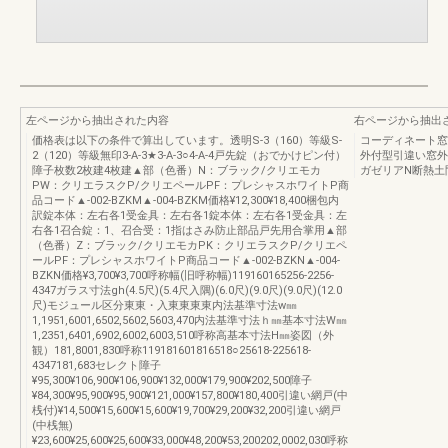
左ページから抽出された内容
右ページから抽出
価格表は以下の条件で算出しています。透明S-3（160）等級S-
コーディネート窓
2（120）等級無印3-A-3★3-A-3○4-A-4戸先錠（おでかけピン付）
外付型引違い窓外
障子枚数2枚建4枚建▲部（色番）N：ブラック/クリエモカ
ガゼリアN断熱土
PW：クリエラスクP/クリエペールPF：プレシャスホワイトP商
品コード▲-002-BZKM▲-004-BZKM価格¥12,300¥18,400梱包内
訳錠本体：左右各1受金具：左右各1錠本体：左右各1受金具：左
右各1召合錠：1、召合受：1指はさみ防止部品戸先用合掌用▲部
（色番）Z：ブラック/クリエモカPK：クリエラスクP/クリエペ
ールPF：プレシャスホワイトP商品コード▲-002-BZKN▲-004-
BZKN価格¥3,700¥3,700呼称幅(旧呼称幅)119160165256-2256-
4347ガラス寸法gh(4.5尺)(5.4尺入隅)(6.0尺)(9.0尺)(9.0尺)(12.0
尺)モジュール区分東東・入東東東東内法基準寸法w㎜
1,1951,6001,6502,5602,5603,470内法基準寸法ｈ㎜基本寸法W㎜
1,2351,6401,6902,6002,6003,510呼称高基本寸法H㎜姿図（外
観）181,8001,830呼称119181601816518○25618-225618-
4347181,683セレクト障子
¥95,300¥106,900¥106,900¥132,000¥179,900¥202,500障子
¥84,300¥95,900¥95,900¥121,000¥157,800¥180,400引違い網戸(中
桟付)¥14,500¥15,600¥15,600¥19,700¥29,200¥32,200引違い網戸
(中桟無)
¥23,600¥25,600¥25,600¥33,000¥48,200¥53,200202,0002,030呼称