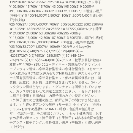
119201602016520○25620-225620-4★347201,883セレクト障子
¥102,500¥115,700¥115,700¥143,000¥195,000¥219,200障子
¥91,500¥104,700¥104,700¥132,000¥172,900¥197,100引違い網戸
(中桟付)¥15,400¥16,500¥16,500¥21,100¥31,600¥34,400引違い網
戸(中桟無)
¥25,400¥27,400¥27,400¥34,700¥51,800¥56,900222,2002,230呼称
★16022★16522○25622-2★25622-4★347222,083セレクト障子
¥124,000¥124,000¥153,500¥209,700¥235,700障子
¥113,000¥113,000¥142,500¥187,600¥213,600引違い網戸(中桟付)
¥20,300¥20,300¥25,300¥38,900¥41,900引違い網戸(中桟無)
¥33,700¥33,700¥41,500¥64,100¥69,400ガラス寸法gw(枚
数)H18537(2)740(2)765(2)1,220(2)579(4)806(4)㎜
H20537(2)740(2)765(2)1,215(2)574(4)801(4)H22ー
735(2)760(2)1,215(2)574(4)801(4)●アシスト把手加算額2枚建4
枚建＋¥14,700＋¥29,400コーディネート窓商品ワイドウィンオ
ープンウィン引違い窓半外付型引違い窓外付型台形FIX窓サーク
ルFIX窓ガゼリアN防火戸ガゼリアN断熱土間引戸スカイシアタ
ー共通有償品引違い窓半外付型セット価格表掲載価格には、消
費税、組立代、取付費、運賃等は含まれておりません。24・ノ
ックダウン価格となります。・グレチャンは同梱されていませ
ん。ガラス厚に合わせて別途ご注文ください。・セレクト障子
に網戸を使用する場合は、内障子側のみでご使用ください。
（外障子側でのご使用の際は、網戸と障子の間にすき間が生じ
ます。）引違い窓アングル無枠（サーモスⅡ-Hタイプ）（在来）
テラス●おすすめ品番SH2HAN1－呼称－色記号※色記号は
P.1「色記号一覧」をご確認ください。：セット価格内訳：おす
すめ品番内訳セレクト障子障子（引手障子）●部材構成図大型把
手アシスト把手アングル無枠引違い網戸（中桟無）引違い網戸
（中桟付）