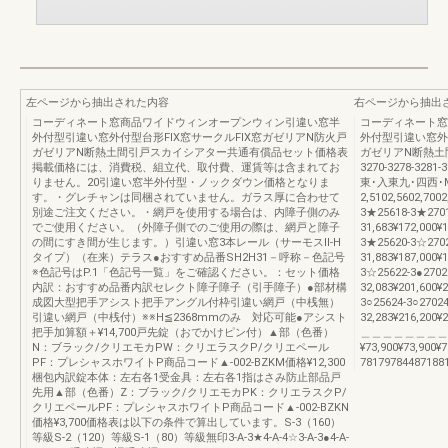
左ページから抽出された内容
右ページから抽出
コーディネート窓商品ワイドウィンオープンウィン引違い窓半
コーディネート窓
外付型引違い窓外付型台形FIX窓サークルFIX窓ガゼリアN防火戸
外付型引違い窓外
ガゼリアN断熱土間引戸スカイシアター共通有償品セット価格表
ガゼリアN断熱土間
掲載価格には、消費税、組立代、取付費、運賃等は含まれてお
3270-3278-328
りません。20引違い窓半外付型・ノックダウン価格となりま
東･入東九･四西･
す。・グレチャンは同梱されていません。ガラス厚に合わせて
2,5102,5602,700
別途ご注文ください。・網戸を使用する場合は、内障子側のみ
3★25618-3★2701
でご使用ください。（外障子側でのご使用の際は、網戸と障子
31,683¥172,000¥
の間にすき間が生じます。）引違い窓3本レール（サーモスⅡ-H
3★25620-3☆2702
タイプ）（在来）テラス●おすすめ品番SH2H31－呼称－色記号
31,883¥187,000¥
※色記号はP.1「色記号一覧」をご確認ください。：セット価格
3☆25622-3●2702
内訳：おすすめ品番内訳セレクト障子障子（引手障子）●部材構
32,083¥201,600¥2
成図大型把手アシスト把手アングル付枠引違い網戸（中桟無）
3○25624-3○27024
引違い網戸（中桟付）※※H≦2368mmのみ 対応可能●アシスト
32,283¥216,200¥2
把手加算額＋¥14,700戸先錠（おでかけピン付）▲部（色番）
＿＿＿＿＿＿＿＿
N：ブラック/クリエモカPW：クリエラスクP/クリエペール
¥73,900¥73,900¥
PF：プレシャスホワイトP商品コード▲-002-BZKM価格¥12,300
78179784487188
梱包内訳錠本体：左右各1受金具：左右各1指はさみ防止部品戸
先用▲部（色番）Z：ブラック/クリエモカPK：クリエラスクP/
クリエペールPF：プレシャスホワイトP商品コード▲-002-BZKN
価格¥3,700価格表は以下の条件で算出しています。S-3（160）
等級S-2（120）等級S-1（80）等級無印3-A-3★4-A-4☆3-A-3●4-A-