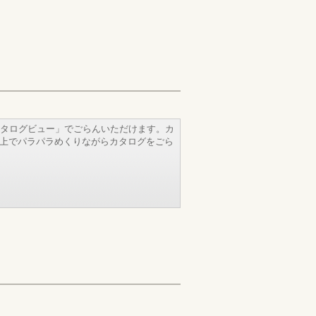
タログビュー」でごらんいただけます。カ
b上でパラパラめくりながらカタログをごら