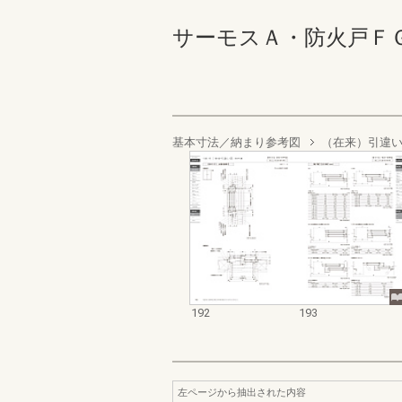
サーモスＡ・防火戸ＦＧ－Ａ業
基本寸法／納まり参考図
（在来）引違
192
193
左ページから抽出された内容