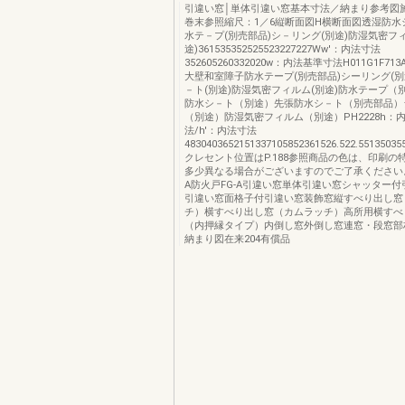
引違い窓│単体引違い窓基本寸法／納まり参考図
巻末参照縮尺：1／6縦断面図H横断面図透湿防水シ
水テ－プ(別売部品)シ－リング(別途)防湿気密フ
途)361535352525523227227Ww'：内法寸法
352605260332020w：内法基準寸法H011G1F
大壁和室障子防水テープ(別売部品)シーリング(別
－ト(別途)防湿気密フィルム(別途)防水テープ（
防水シ－ト（別途）先張防水シ－ト（別売部品）
（別途）防湿気密フィルム（別途）PH2228h：
法/h'：内法寸法
4830403652151337105852361526.522.5513503
クレセント位置はP.188参照商品の色は、印刷の
多少異なる場合がございますのでご了承ください。
A防火戸FG-A引違い窓単体引違い窓シャッター
引違い窓面格子付引違い窓装飾窓縦すべり出し窓
チ）横すべり出し窓（カムラッチ）高所用横すべり
（内押縁タイプ）内倒し窓外倒し窓連窓・段窓部
納まり図在来204有償品