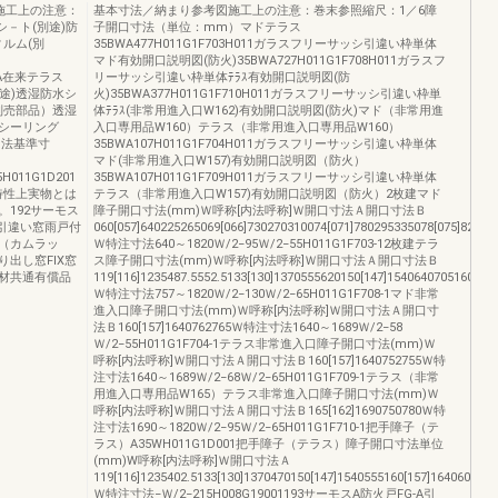
施工上の注意：
基本寸法／納まり参考図施工上の注意：巻末参照縮尺：1／6障
－ト(別途)防
子開口寸法（単位：mm）マドテラス
ィルム(別
35BWA477H011G1F703H011ガラスフリーサッシ引違い枠単体
マド有効開口説明図(防火)35BWA727H011G1F708H011ガラスフ
713A在来テラス
リーサッシ引違い枠単体ﾃﾗｽ有効開口説明図(防
途)透湿防水シ
火)35BWA377H011G1F710H011ガラスフリーサッシ引違い枠単
別売部品）透湿
体ﾃﾗｽ(非常用進入口W162)有効開口説明図(防火)マド（非常用進
シーリング
入口専用品W160）テラス（非常用進入口専用品W160）
内法基準寸
35BWA107H011G1F704H011ガラスフリーサッシ引違い枠単体
マド(非常用進入口W157)有効開口説明図（防火）
55H011G1D201
35BWA107H011G1F709H011ガラスフリーサッシ引違い枠単体
特性上実物とは
テラス（非常用進入口W157)有効開口説明図（防火）2枚建マド
192サーモス
障子開口寸法(mm)Ｗ呼称[内法呼称]Ｗ開口寸法Ａ開口寸法Ｂ
付引違い窓雨戸付
060[057]640225265069[066]730270310074[071]780295335078[075]82031
（カムラッ
Ｗ特注寸法640～1820Ｗ/2−95Ｗ/2−55H011G1F703-12枚建テラ
出し窓FIX窓
ス障子開口寸法(mm)Ｗ呼称[内法呼称]Ｗ開口寸法Ａ開口寸法Ｂ
材共通有償品
119[116]1235487.5552.5133[130]1370555620150[147]1540640705160[15
Ｗ特注寸法757～1820Ｗ/2−130Ｗ/2−65H011G1F708-1マド非常
進入口障子開口寸法(mm)Ｗ呼称[内法呼称]Ｗ開口寸法Ａ開口寸
法Ｂ160[157]1640762765Ｗ特注寸法1640～1689Ｗ/2−58
Ｗ/2−55H011G1F704-1テラス非常進入口障子開口寸法(mm)Ｗ
呼称[内法呼称]Ｗ開口寸法Ａ開口寸法Ｂ160[157]1640752755Ｗ特
注寸法1640～1689Ｗ/2−68Ｗ/2−65H011G1F709-1テラス（非常
用進入口専用品W165）テラス非常進入口障子開口寸法(mm)Ｗ
呼称[内法呼称]Ｗ開口寸法Ａ開口寸法Ｂ165[162]1690750780Ｗ特
注寸法1690～1820Ｗ/2−95Ｗ/2−65H011G1F710-1把手障子（テ
ラス）A35WH011G1D001把手障子（テラス）障子開口寸法単位
(mm)W呼称[内法呼称]Ｗ開口寸法Ａ
119[116]1235402.5133[130]1370470150[147]1540555160[157]1640605165
Ｗ特注寸法−Ｗ/2−215H008G19001193サーモスA防火戸FG-A引