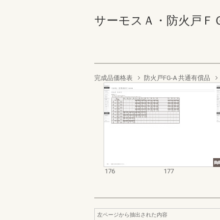
サーモスＡ・防火戸ＦＧ－Ａ業
完成品価格表
防火戸FG-A 共通有償品
176
177
左ページから抽出された内容