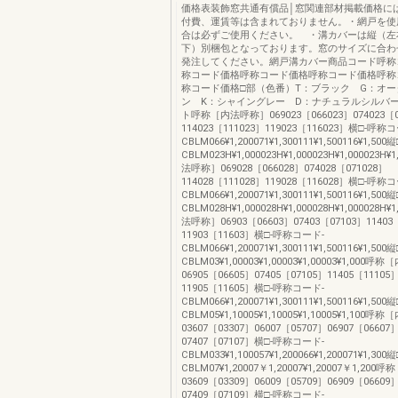
価格表装飾窓共通有償品│窓関連部材掲載価格に
付費、運賃等は含まれておりません。・網戸を使
合は必ずご使用ください。 ・溝カバーは縦（左
下）別梱包となっております。窓のサイズに合わ
発注してください。網戸溝カバー商品コード呼称
称コード価格呼称コード価格呼称コード価格呼称
称コード価格□部（色番）T：ブラック G：オー
ン K：シャイングレー D：ナチュラルシルバ
ト呼称［内法呼称］069023［066023］074023［0
114023［111023］119023［116023］横□-呼称
CBLM066¥1,200071¥1,300111¥1,500116¥1,5
CBLM023H¥1,000023H¥1,000023H¥1,000023H
法呼称］069028［066028］074028［071028］
114028［111028］119028［116028］横□-呼称
CBLM066¥1,200071¥1,300111¥1,500116¥1,5
CBLM028H¥1,000028H¥1,000028H¥1,000028H
法呼称］06903［06603］07403［07103］11403
11903［11603］横□-呼称コード-
CBLM066¥1,200071¥1,300111¥1,500116¥1,5
CBLM03¥1,00003¥1,00003¥1,00003¥1,000
06905［06605］07405［07105］11405［11105
11905［11605］横□-呼称コード-
CBLM066¥1,200071¥1,300111¥1,500116¥1,5
CBLM05¥1,10005¥1,10005¥1,10005¥1,100
03607［03307］06007［05707］06907［06607
07407［07107］横□-呼称コード-
CBLM033¥1,100057¥1,200066¥1,200071¥1,3
CBLM07¥1,20007￥1,20007¥1,20007￥1,2
03609［03309］06009［05709］06909［06609
07409［07109］横□-呼称コード-