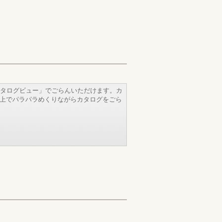
タログビュー」でごらんいただけます。カ
b上でパラパラめくりながらカタログをごら