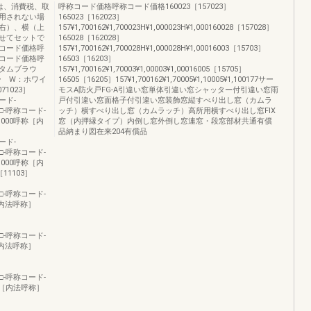
は、消費税、取
呼称コード価格呼称コード価格160023［157023］
用されない場
165023［162023］
右）、横（上
157¥1,700162¥1,700023H¥1,000023H¥1,000160028［157028］
せてセットで
165028［162028］
コード価格呼
157¥1,700162¥1,700028H¥1,000028H¥1,00016003［15703］
コード価格呼
16503［16203］
タムブラウ
157¥1,700162¥1,70003¥1,00003¥1,00016005［15705］
ー W：ホワイ
16505［16205］157¥1,700162¥1,70005¥1,10005¥1,100177サー
71023］
モスA防火戸FG-A引違い窓単体引違い窓シャッター付引違い窓雨
コード-
戸付引違い窓面格子付引違い窓装飾窓縦すべり出し窓（カムラ
00縦□-呼称コード-
ッチ）横すべり出し窓（カムラッチ）高所用横すべり出し窓FIX
¥1,000呼称［内
窓（内押縁タイプ）内倒し窓外倒し窓連窓・段窓部材共通有償
品納まり図在来204有償品
コード-
00縦□-呼称コード-
¥1,000呼称［内
［11103］
00縦□-呼称コード-
呼称［内法呼称］
］
00縦□-呼称コード-
呼称［内法呼称］
］
00縦□-呼称コード-
00呼称［内法呼称］
］