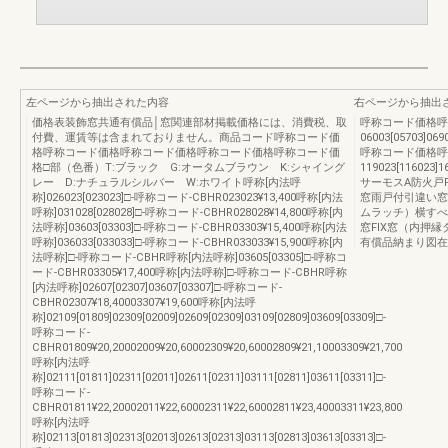
左ページから抽出された内容
右ページから抽出
価格表装飾窓共通有償品│窓関連部材掲載価格には、消費税、取
呼称コード価格呼
付費、運賃等は含まれておりません。商品コード呼称コード価
06003[05703]069
格呼称コード価格呼称コード価格呼称コード価格呼称コード価
呼称コード価格呼
格□部（色番）T:ブラック G:オータムブラウン K:シャイング
119023[116023]1
レー D:ナチュラルシルバー W:ホワイト呼称[内法呼
サーモスA防火戸
称]026023[023023]□-呼称コード-CBHR023023¥13,400呼称[内法
窓雨戸付引違い窓
呼称]031028[028028]□-呼称コード-CBHR028028¥14,800呼称[内
ムラッチ）横すべ
法呼称]03603[03303]□-呼称コード-CBHR03303¥15,400呼称[内法
窓FIX窓（内押
呼称]036033[033033]□-呼称コード-CBHR033033¥15,900呼称[内
有償品納まり図在
法呼称]□-呼称コード-CBHR呼称[内法呼称]03605[03305]□-呼称コ
ード-CBHR03305¥17,400呼称[内法呼称]□-呼称コード-CBHR呼称
[内法呼称]02607[02307]03607[03307]□-呼称コード-
CBHR02307¥18,40003307¥19,600呼称[内法呼
称]02109[01809]02309[02009]02609[02309]03109[02809]03609[03309]□-
呼称コード-
CBHR01809¥20,20002009¥20,60002309¥20,60002809¥21,10003309¥21,700
呼称[内法呼
称]02111[01811]02311[02011]02611[02311]03111[02811]03611[03311]□-
呼称コード-
CBHR01811¥22,20002011¥22,60002311¥22,60002811¥23,40003311¥23,800
呼称[内法呼
称]02113[01813]02313[02013]02613[02313]03113[02813]03613[03313]□-