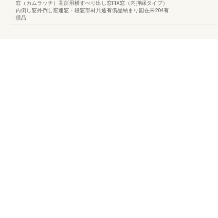
窓（カムラッチ）高所用横すべり出し窓FIX窓（内押縁タイプ）
内倒し窓外倒し窓連窓・段窓部材共通有償品納まり図在来204有
償品