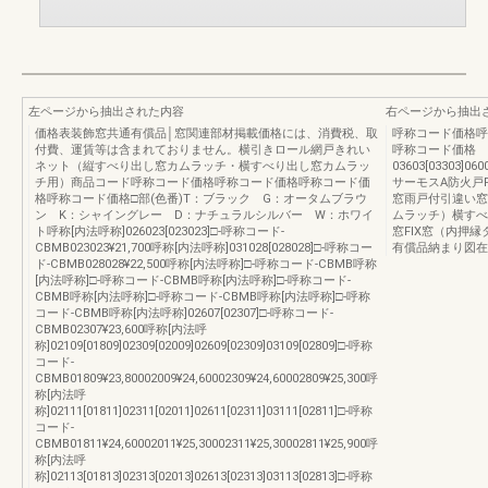
左ページから抽出された内容
右ページから抽出
価格表装飾窓共通有償品│窓関連部材掲載価格には、消費税、取
呼称コード価格呼
付費、運賃等は含まれておりません。横引きロール網戸きれい
呼称コード価格
ネット（縦すべり出し窓カムラッチ・横すべり出し窓カムラッ
03603[03303]060
チ用）商品コード呼称コード価格呼称コード価格呼称コード価
サーモスA防火戸
格呼称コード価格□部(色番)T：ブラック G：オータムブラウ
窓雨戸付引違い窓
ン K：シャイングレー D：ナチュラルシルバー W：ホワイ
ムラッチ）横すべ
ト呼称[内法呼称]026023[023023]□-呼称コード-
窓FIX窓（内押
CBMB023023¥21,700呼称[内法呼称]031028[028028]□-呼称コー
有償品納まり図在
ド-CBMB028028¥22,500呼称[内法呼称]□-呼称コード-CBMB呼称
[内法呼称]□-呼称コード-CBMB呼称[内法呼称]□-呼称コード-
CBMB呼称[内法呼称]□-呼称コード-CBMB呼称[内法呼称]□-呼称
コード-CBMB呼称[内法呼称]02607[02307]□-呼称コード-
CBMB02307¥23,600呼称[内法呼
称]02109[01809]02309[02009]02609[02309]03109[02809]□-呼称
コード-
CBMB01809¥23,80002009¥24,60002309¥24,60002809¥25,300呼
称[内法呼
称]02111[01811]02311[02011]02611[02311]03111[02811]□-呼称
コード-
CBMB01811¥24,60002011¥25,30002311¥25,30002811¥25,900呼
称[内法呼
称]02113[01813]02313[02013]02613[02313]03113[02813]□-呼称