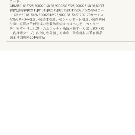
コード-
CBMB01813¥25,50002013¥25,90002313¥25,90002813¥26,800呼
称[内法呼称]02115[01815]02615[02315]03115[02815]□-呼称コー
ド-CBMB01815¥26,30002315¥26,90002815¥27,700170サーモス
A防火戸FG-A引違い窓単体引違い窓シャッター付引違い窓雨戸付
引違い窓面格子付引違い窓装飾窓縦すべり出し窓（カムラッ
チ）横すべり出し窓（カムラッチ）高所用横すべり出し窓FIX窓
（内押縁タイプ）内倒し窓外倒し窓連窓・段窓部材共通有償品
納まり図在来204有償品