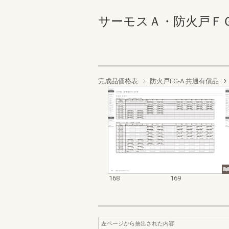
サーモスＡ・防火戸ＦＧ－Ａ業
完成品価格表
防火戸FG-A 共通有償品
168
169
左ページから抽出された内容