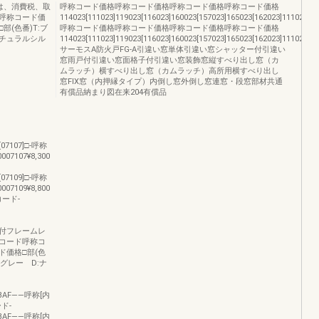
は、消費税、取
呼称コード価格呼称コード価格呼称コード価格呼称コード価格
呼称コード価
114023[111023]119023[116023]160023[157023]165023[162023]111023¥8,
(色番)T:ブ
呼称コード価格呼称コード価格呼称コード価格呼称コード価格
チュラルシル
114023[111023]119023[116023]160023[157023]165023[162023]111023―
サーモスA防火戸FG-A引違い窓単体引違い窓シャッター付引違い
窓雨戸付引違い窓面格子付引違い窓装飾窓縦すべり出し窓（カ
ムラッチ）横すべり出し窓（カムラッチ）高所用横すべり出し
窓FIX窓（内押縁タイプ）内倒し窓外倒し窓連窓・段窓部材共通
有償品納まり図在来204有償品
7[07107]□-呼称
007107¥8,300
9[07109]□-呼称
007109¥8,800
称コード-
（タグ付フレームレ
コード呼称コ
ド価格□部(色
ングレー D:ナ
-CBAF――呼称[内
ード-
-CBAF――呼称[内