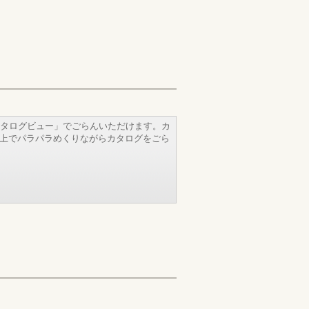
タログビュー」でごらんいただけます。カ
b上でパラパラめくりながらカタログをごら