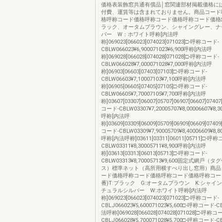
価格表装飾窓共通有償品│窓関連部材掲載価格に
付費、運賃等は含まれておりません。商品コード
格呼称コード価格呼称コード価格呼称コード価格□部
ラック、オータムブラウン、シャイングレー、ナ
バー W：ホワイト呼称[内法呼
称]069023[066023]074023[071023]□-呼称コード-
CBLW066023¥6,900071023¥6,900呼称[内法呼
称]069028[066028]074028[071028]□-呼称コード-
CBLW066028¥7,000071028¥7,000呼称[内法呼
称]06903[06603]07403[07103]□-呼称コード-
CBLW06603¥7,10007103¥7,100呼称[内法呼
称]06905[06605]07405[07105]□-呼称コード-
CBLW06605¥7,70007105¥7,700呼称[内法呼
称]03607[03307]06007[05707]06907[06607]0740
コード-CBLW03307¥7,20005707¥8,00006607¥8,30
呼称[内法呼
称]03609[03309]06009[05709]06909[06609]0740
コード-CBLW03309¥7,90005709¥8,40006609¥8,80
呼称[内法呼称]03611[03311]06011[05711]□-呼
CBLW03311¥8,30005711¥8,900呼称[内法呼
称]03613[03313]06013[05713]□-呼称コード-
CBLW03313¥8,70005713¥9,600固定式網戸
ス）標準ネット（高所用横すべり出し窓用）商品
ード価格呼称コード価格呼称コード価格呼称コー
番)T:ブラック G:オータムブラウン K:シャイ
チュラルシルバー W:ホワイト呼称[内法呼
称]069023[066023]074023[071023]□-呼称コード-
CBLJ066023¥5,600071023¥5,600□-呼称コード
法呼称]069028[066028]074028[071028]□-呼称コ
CBLJ066028¥5,700071028¥5,700□-呼称コード