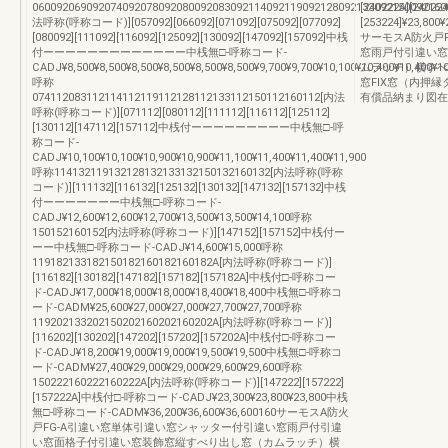
060092069092074092078092080092083092114092119092128092133092150092160
[240222A][240224
法呼称(呼称コード)][057092][066092][071092][075092][077092]
[253224]¥23,800¥
[080092][111092][116092][125092][130092][147092][157092]中桟
サーモスA防火戸
付ーーーーーーーーーーーーー中桟無□-呼称コード-
窓雨戸付引違い窓
CADJ¥8,500¥8,500¥8,500¥8,500¥8,500¥8,500¥9,700¥9,700¥10,100¥10,400¥10,400¥1
ムラッチ）横すべ
呼称
窓FIX窓（内押
074112083112114112119112128112133112150112160112[内法
有償品納まり図在
呼称(呼称コード)][071112][080112][111112][116112][125112]
[130112][147112][157112]中桟付ーーーーーーーーー中桟無□-呼
称コード-
CADJ¥10,100¥10,100¥10,900¥10,900¥11,100¥11,400¥11,400¥11,900
呼称114132119132128132133132150132160132[内法呼称(呼称
コード)][111132][116132][125132][130132][147132][157132]中桟
付ーーーーーーー中桟無□-呼称コード-
CADJ¥12,600¥12,600¥12,700¥13,500¥13,500¥14,100呼称
150152160152[内法呼称(呼称コード)][147152][157152]中桟付ー
ーー中桟無□-呼称コード-CADJ¥14,600¥15,000呼称
119182133182150182160182160182A[内法呼称(呼称コード)]
[116182][130182][147182][157182][157182A]中桟付□-呼称コー
ド-CADJ¥17,000¥18,000¥18,000¥18,400¥18,400中桟無□-呼称コ
ード-CADM¥25,600¥27,000¥27,000¥27,700¥27,700呼称
119202133202150202160202160202A[内法呼称(呼称コード)]
[116202][130202][147202][157202][157202A]中桟付□-呼称コー
ド-CADJ¥18,200¥19,000¥19,000¥19,500¥19,500中桟無□-呼称コ
ード-CADM¥27,400¥29,000¥29,000¥29,600¥29,600呼称
150222160222160222A[内法呼称(呼称コード)][147222][157222]
[157222A]中桟付□-呼称コード-CADJ¥23,300¥23,800¥23,800中桟
無□-呼称コード-CADM¥36,200¥36,600¥36,600160サーモスA防火
戸FG-A引違い窓単体引違い窓シャッター付引違い窓雨戸付引違
い窓面格子付引違い窓装飾窓縦すべり出し窓（カムラッチ）横