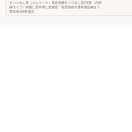
すべり出し窓（カムラッチ）高所用横すべり出し窓FIX窓（内押
縁タイプ）内倒し窓外倒し窓連窓・段窓部材共通有償品納まり
図在来204有償品