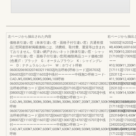
左ページから抽出された内容
右ページから抽出
価格表引違い窓（単体引違い窓・面格子付引違い窓）共通有償
165032[162032]ー
品│窓関連部材掲載価格には、消費税、取付費、運賃等は含まれ
¥8,400¥8,600165
ておりません。引違い網戸きれいネット(単体引違い窓・シャッ
¥9,700¥10,20016
ター付引違い窓・面格子付引違い窓用)種類商品コード価格□部
[171092][173092
(色番)T：ブラック G：オータムブラウン K：シャイングレ
ーー
ー D：ナチュラルシルバー W：ホワイト呼称
¥10,900¥11,200¥
060032069032074032119032[内法呼称(呼称コード)][057032]
[171112][173112]
[066032][071032][116032]中桟付ーーーーー中桟無□-呼称コード-
[253112]ーー
CADJ¥5,000¥5,000¥5,000¥6,100呼称
¥11,900¥12,400¥
060052069052074052078052080052083052114052119052128052133052150052160
[171132][173132]
法呼称(呼称コード)][057052][066052][071052][075052][077052]
[253132]ーー
[080052][111052][116052][125052][130052][147052][157052]中桟
¥14,100¥14,500¥1
付ーーーーーーーーーーーーー中桟無□-呼称コード-
ー
CADJ¥6,300¥6,300¥6,300¥6,300¥6,300¥6,300¥7,200¥7,200¥7,500¥7,900¥7,900¥8,400
¥15,0001651821
呼称
[171182][173182]
060072069072074072078072080072083072114072119072128072133072150072160
[240182A][240184
法呼称(呼称コード)][057072][066072][071072][075072][077072]
[253184]¥18,400
[080072][111072][116072][125072][130072][147072][157072]中桟
[171202][173202]
付ーーーーーーーーーーーーー中桟無□-呼称コード-
[240202A][240204
CADJ¥7,600¥7,600¥7,600¥7,600¥7,600¥7,600¥8,500¥8,500¥8,600¥9,500¥9,500¥9,700
[253204]¥19,500
呼称
[171222][173222]