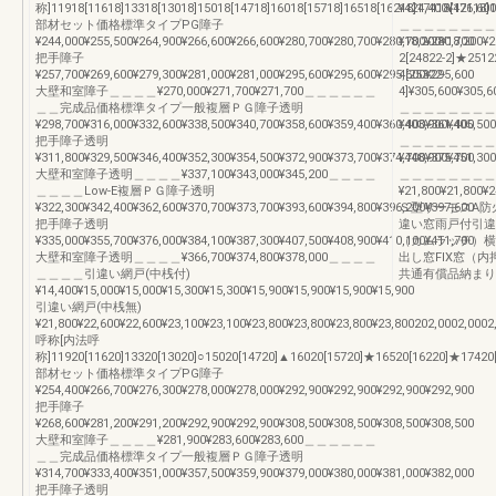
称]11918[11618]13318[13018]15018[14718]16018[15718]16518[16218]17418[17118
¥424,400¥426,600
部材セット価格標準タイプPG障子
＿＿＿＿＿＿＿＿
¥244,000¥255,500¥264,900¥266,600¥266,600¥280,700¥280,700¥280,700¥280,700
¥18,200¥18,200¥
把手障子
2[24822-2]★2512
¥257,700¥269,600¥279,300¥281,000¥281,000¥295,600¥295,600¥295,600¥295,600
4[25322-
大壁和室障子＿＿＿＿¥270,000¥271,700¥271,700＿＿＿＿＿＿
4]¥305,600¥305,6
＿＿完成品価格標準タイプ一般複層ＰＧ障子透明
＿＿＿＿＿＿＿＿
¥298,700¥316,000¥332,600¥338,500¥340,700¥358,600¥359,400¥360,400¥361,400
¥403,900¥405,500
把手障子透明
＿＿＿＿＿＿＿＿
¥311,800¥329,500¥346,400¥352,300¥354,500¥372,900¥373,700¥374,700¥375,700
¥448,900¥451,300
大壁和室障子透明＿＿＿＿¥337,100¥343,000¥345,200＿＿＿＿
＿＿＿＿＿＿＿＿
＿＿＿＿Low-E複層ＰＧ障子透明
¥21,800¥21,800¥2
¥322,300¥342,400¥362,600¥370,700¥373,700¥393,600¥394,800¥396,200¥397,600
Ｓ型サーモスA防
把手障子透明
違い窓雨戸付引違
¥335,000¥355,700¥376,000¥384,100¥387,300¥407,500¥408,900¥410,100¥411,700
（カムラッチ）横
大壁和室障子透明＿＿＿＿¥366,700¥374,800¥378,000＿＿＿＿
出し窓FIX窓（
＿＿＿＿引違い網戸(中桟付)
共通有償品納まり
¥14,400¥15,000¥15,000¥15,300¥15,300¥15,900¥15,900¥15,900¥15,900
引違い網戸(中桟無)
¥21,800¥22,600¥22,600¥23,100¥23,100¥23,800¥23,800¥23,800¥23,800202,0002,0002
呼称[内法呼
称]11920[11620]13320[13020]○15020[14720]▲16020[15720]★16520[16220]★17420
部材セット価格標準タイプPG障子
¥254,400¥266,700¥276,300¥278,000¥278,000¥292,900¥292,900¥292,900¥292,900
把手障子
¥268,600¥281,200¥291,200¥292,900¥292,900¥308,500¥308,500¥308,500¥308,500
大壁和室障子＿＿＿＿¥281,900¥283,600¥283,600＿＿＿＿＿＿
＿＿完成品価格標準タイプ一般複層ＰＧ障子透明
¥314,700¥333,400¥351,000¥357,500¥359,900¥379,000¥380,000¥381,000¥382,000
把手障子透明