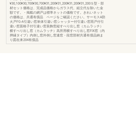
¥30,100¥30,700¥30,700¥31,200¥31,200¥31,200¥31,200Ｓ型・部
材セット価格は、完成品価格からガラス代、組立代を除いた金
額です。・掲載の網戸は標準ネットの価格です。きれいネット
の価格は、共通有償品 ページをご確認ください。サーモスA防
火戸FG-A引違い窓単体引違い窓シャッター付引違い窓雨戸付引
違い窓面格子付引違い窓装飾窓縦すべり出し窓（カムラッチ）
横すべり出し窓（カムラッチ）高所用横すべり出し窓FIX窓（内
押縁タイプ）内倒し窓外倒し窓連窓・段窓部材共通有償品納ま
り図在来204有償品