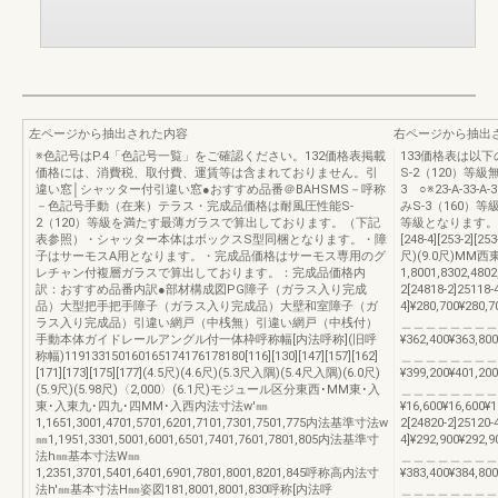
左ページから抽出された内容
右ページから抽出
※色記号はP.4「色記号一覧」をご確認ください。132価格表掲載
133価格表は以下
価格には、消費税、取付費、運賃等は含まれておりません。引
S-2（120）等級無印
違い窓│シャッター付引違い窓●おすすめ品番＠BAHSMS－呼称
3 ○※23-A-33
－色記号手動（在来）テラス・完成品価格は耐風圧性能S-
みS-3（160）
2（120）等級を満たす最薄ガラスで算出しております。（下記
等級となります。183186
表参照）・シャッター本体はボックスS型同梱となります。・障
[248-4][253-2][
子はサーモスA用となります。・完成品価格はサーモス専用のグ
尺)(9.0尺)MM
レチャン付複層ガラスで算出しております。：完成品価格内
1,8001,8302,480
訳：おすすめ品番内訳●部材構成図PG障子（ガラス入り完成
2[24818-2]25118-
品）大型把手把手障子（ガラス入り完成品）大壁和室障子（ガ
4]¥280,700¥280,7
ラス入り完成品）引違い網戸（中桟無）引違い網戸（中桟付）
＿＿＿＿＿＿＿＿
手動本体ガイドレールアングル付一体枠呼称幅[内法呼称](旧呼
¥362,400¥363,800
称幅)119133150160165174176178180[116][130][147][157][162]
＿＿＿＿＿＿＿＿
[171][173][175][177](4.5尺)(4.6尺)(5.3尺入隅)(5.4尺入隅)(6.0尺)
¥399,200¥401,200
(5.9尺)(5.98尺)〈2,000〉(6.1尺)モジュール区分東西･MM東･入
＿＿＿＿＿＿＿＿
東･入東九･四九･四MM･入西内法寸法w'㎜
¥16,600¥16,600¥
1,1651,3001,4701,5701,6201,7101,7301,7501,775内法基準寸法w
2[24820-2]25120-
㎜1,1951,3301,5001,6001,6501,7401,7601,7801,805内法基準寸
4]¥292,900¥292,9
法h㎜基本寸法W㎜
＿＿＿＿＿＿＿＿
1,2351,3701,5401,6401,6901,7801,8001,8201,845呼称高内法寸
¥383,400¥384,800
法h'㎜基本寸法H㎜姿図181,8001,8001,830呼称[内法呼
＿＿＿＿＿＿＿＿