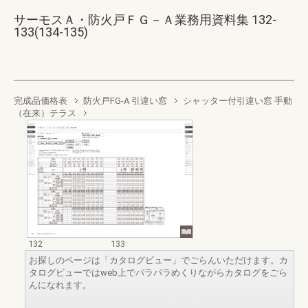
サーモスＡ・防火戸ＦＧ－Ａ業務用資料集 132-
133(134-135)
完成品価格表
防火戸FG-A 引違い窓
シャッター付引違い窓 手動
（在来）テラス
132
133
お探しのページは「カタログビュー」でごらんいただけます。カ
タログビューではweb上でパラパラめくりながらカタログをごら
んになれます。