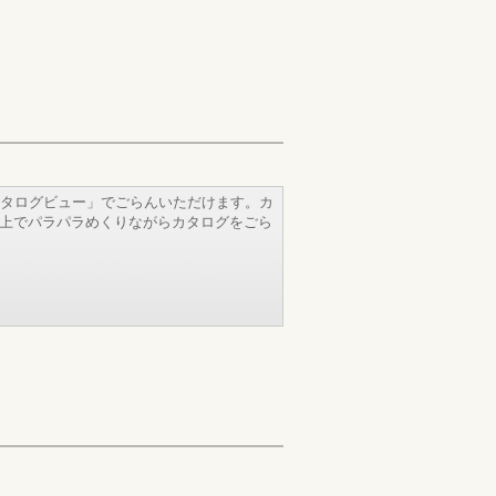
タログビュー」でごらんいただけます。カ
b上でパラパラめくりながらカタログをごら