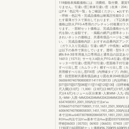
118価格表掲載価格には、消費税、取付費、運賃
りません。引違い窓│単体引違い窓（在来・204
はP.4「色記号一覧」をご確認ください。●おすす
－呼称－色記号・完成品価格は耐風圧性能S-2（1
たす最薄ガラスで算出しております。（下記表参
価格は防火戸FG-A専用のグレチャン付複層ガラ
ります。・部材セット価格は、完成品価格からガ
代を除いた金額です。・掲載の網戸は標準ネット
きれいネットの価格は、共通有償品ページをご確
い。：完成品価格内訳：おすすめ品番内訳アング
（ガラス入り完成品）引違い網戸（中桟無）●部
は以下の条件で算出しています。透明・型S-3（1
網6.8-A-3非常用進入口専用品と通常品の設定あ
16013［15713］サーモスA防火戸FG-A引違い
ャッター付引違い窓雨戸付引違い窓面格子付引違
すべり出し窓（カムラッチ）横すべり出し窓（カ
所用横すべり出し窓FIX窓（内押縁タイプ）内倒
窓・段窓部材共通有償品納まり図在来204有償品
060069074078080083114119128133［内法呼称］[0
[071][075][077][080][111][116][125][130]（旧呼
尺入隅)(3.0尺)〈1,000〉(2.8尺)(2.88尺)(3.9尺入隅)
尺)(4.6尺)モジュール区分東東･入東MM･入九･
九･MM･入西･MM204204MM204204MM204Ｒ
6547458351,2001,335内法寸法w'㎜
5706607107507758001,1151,1651,2501,3
6006907407808058301,1451,1951,2801,3
本寸法W㎜6407307808208458701,1851,2351,32
ROH㎜内法寸法h'㎜基本寸法H㎜姿図0337530030
呼称]06003［05703］06903［06603］07403［07
11903[11603]部材セット価格¥96,700¥99,600¥99,6