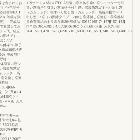
等は含まれてお
119サーモスA防火戸FG-A引違い窓単体引違い窓シャッター付引
）マド※色記号
違い窓雨戸付引違い窓面格子付引違い窓装飾窓縦すべり出し窓
め品番＠BAH
（カムラッチ）横すべり出し窓（カムラッチ）高所用横すべり
20）等級を満
出し窓FIX窓（内押縁タイプ）内倒し窓外倒し窓連窓・段窓部材
照）・完成品
共通有償品納まり図在来204有償品150160165174[147][157][162]
スで算出してお
[171](5.3尺入隅)(5.4尺入隅)(6.0尺)(5.9尺)東･入東･入東九･四
ラス代、組立
2041,6551,4701,5701,6201,7101,5001,6001,6501,7401,5401,6401,6901,7
の価格です。
認くださ
ル付枠PG障子
材構成図価格表
60）等級無印
り呼称：
窓単体引違い窓シ
い窓装飾窓縦
ムラッチ）高
し窓外倒し窓連
呼称幅
57][066]
称幅）(2.0尺)(2.4
(4.5尺)(4.4
四西･MM東･入東
ＯＷ㎜
00内法基準寸法ｗ㎜
30内法基準寸法h㎜基
01,370呼称高
0370呼称[内法
103］
00¥115,700完