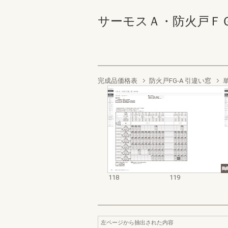
サーモスＡ・防火戸ＦＧ－Ａ業
完成品価格表
防火戸FG-A 引違い窓
118
119
左ページから抽出された内容