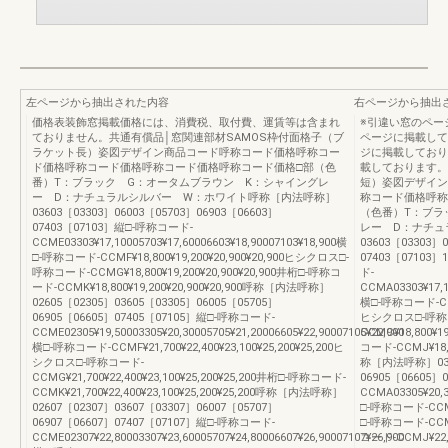
左ページから抽出された内容
右ページから抽出
価格表装飾窓掲載価格には、消費税、取付費、運賃等は含まれ
※引違い窓のペー
ておりません。共通有償品│窓関連部材SAMOS枠付面格子（ブ
ページに掲載して
ラケット長）姿図デザイン商品コード呼称コード価格呼称コー
ジに掲載しており
ド価格呼称コード価格呼称コード価格呼称コード価格□部（色
載しております。
番）T：ブラック G：オータムブラウン K：シャイングレ
短）姿図デザイン
ー D：ナチュラルシルバー W：ホワイト呼称［内法呼称］
称コード価格呼称
03603［03303］06003［05703］06903［06603］
（色番）T：ブラ
07403［07103］縦□-呼称コード-
レー D：ナチュ
CCME03303¥17,10005703¥17,60006603¥18,90007103¥18,900横
03603［03303］
□-呼称コード-CCMF¥18,800¥19,200¥20,900¥20,900ヒシクロス□-
07403［07103］
呼称コード-CCMG¥18,800¥19,200¥20,900¥20,900井桁□-呼称コ
ド-
ード-CCMK¥18,800¥19,200¥20,900¥20,900呼称［内法呼称］
CCMA03303¥17,10
02605［02305］03605［03305］06005［05705］
横□-呼称コード-CCMB
06905［06605］07405［07105］縦□-呼称コード-
ヒシクロス□-呼称
CCME02305¥19,50003305¥20,30005705¥21,20006605¥22,90007105¥22,900
CCMC¥18,800¥19
横□-呼称コード-CCMF¥21,700¥22,400¥23,100¥25,200¥25,200ヒ
コード-CCMJ¥18,80
シクロス□-呼称コード-
称［内法呼称］0360
CCMG¥21,700¥22,400¥23,100¥25,200¥25,200井桁□-呼称コード-
06905［06605
CCMK¥21,700¥22,400¥23,100¥25,200¥25,200呼称［内法呼称］
CCMA03305¥20,3
02607［02307］03607［03307］06007［05707］
□-呼称コード-CCMB
06907［06607］07407［07107］縦□-呼称コード-
□-呼称コード-CCMC¥
CCME02307¥22,80003307¥23,60005707¥24,80006607¥26,90007107¥26,900
コード-CCMJ¥22,