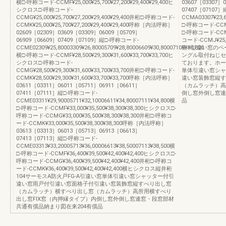
横□-呼称コード-CCMF¥25,000¥25,700¥27,200¥29,400¥29,400ヒ
03607［03307］
シクロス□-呼称コード-
07407［07107
CCMG¥25,000¥25,700¥27,200¥29,400¥29,400井桁□-呼称コード-
CCMA03307¥23,6
CCMK¥25,000¥25,700¥27,200¥29,400¥29,400呼称［内法呼称］
□-呼称コード-CCMB
02609［02309］03609［03309］06009［05709］
□-呼称コード-CCMC¥
06909［06609］07409［07109］縦□-呼称コード-
コード-CCMJ¥25,
CCME02309¥25,80003309¥26,80005709¥28,80006609¥30,80007109¥30,800
桁※引違い窓のペ
横□-呼称コード-CCMF¥28,500¥29,300¥31,600¥33,700¥33,700ヒ
ングル取付ねじセ
シクロス□-呼称コード-
ております。ホー
CCMG¥28,500¥29,300¥31,600¥33,700¥33,700井桁□-呼称コード-
単体引違い窓シャ
CCMK¥28,500¥29,300¥31,600¥33,700¥33,700呼称［内法呼称］
違い窓装飾窓縦す
03611［03311］06011［05711］06911［06611］
（カムラッチ）高
07411［07111］縦□-呼称コード-
倒し窓外倒し窓連
CCME03311¥29,90005711¥32,10006611¥34,80007111¥34,800横
品
□-呼称コード-CCMF¥33,000¥35,500¥38,300¥38,300ヒシクロス□-
呼称コード-CCMG¥33,000¥35,500¥38,300¥38,300井桁□-呼称コ
ード-CCMK¥33,000¥35,500¥38,300¥38,300呼称［内法呼称］
03613［03313］06013［05713］06913［06613］
07413［07113］縦□-呼称コード-
CCME03313¥33,20005713¥36,00006613¥38,50007113¥38,500横
□-呼称コード-CCMF¥36,400¥39,500¥42,400¥42,400ヒシクロス□-
呼称コード-CCMG¥36,400¥39,500¥42,400¥42,400井桁□-呼称コ
ード-CCMK¥36,400¥39,500¥42,400¥42,400横ヒシクロス縦井桁
104サーモスA防火戸FG-A引違い窓単体引違い窓シャッター付引
違い窓雨戸付引違い窓面格子付引違い窓装飾窓縦すべり出し窓
（カムラッチ）横すべり出し窓（カムラッチ）高所用横すべり
出し窓FIX窓（内押縁タイプ）内倒し窓外倒し窓連窓・段窓部材
共通有償品納まり図在来204有償品