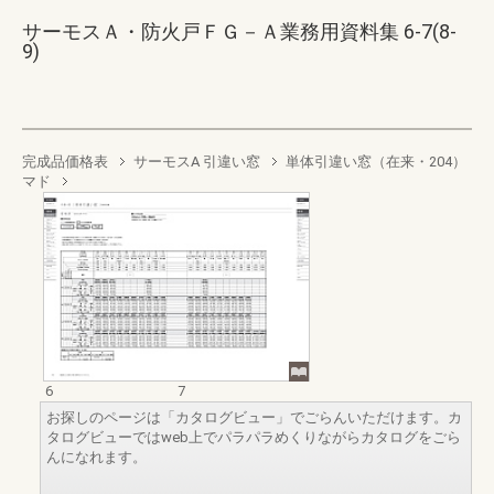
サーモスＡ・防火戸ＦＧ－Ａ業務用資料集 6-7(8-
9)
完成品価格表
サーモスA 引違い窓
単体引違い窓（在来・204）
マド
6
7
お探しのページは「カタログビュー」でごらんいただけます。カ
タログビューではweb上でパラパラめくりながらカタログをごら
んになれます。