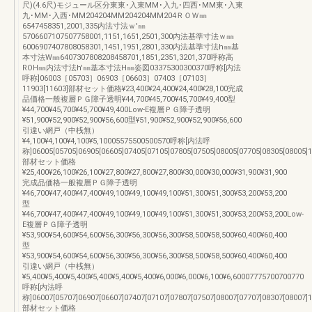
尺)(4.6尺)モジュール区分東東･入東MM･入九･四西･MM東･入東
九･MM･入西･MM204204MM204204MM204ＲＯＷ㎜
6547458351,2001,335内法寸法ｗ'㎜
5706607107507758001,1151,1651,2501,300内法基準寸法ｗ㎜
6006907407808058301,1451,1951,2801,330内法基準寸法h㎜基
本寸法W㎜6407307808208458701,1851,2351,3201,370呼称高
ROH㎜内法寸法h'㎜基本寸法H㎜姿図03375300300370呼称[内法
呼称]06003［05703］06903［06603］07403［07103］
11903[11603]部材セット価格¥23,400¥24,400¥24,400¥28,100完成
品価格一般複層ＰＧ障子透明¥44,700¥45,700¥45,700¥49,400型
¥44,700¥45,700¥45,700¥49,400Low-E複層ＰＧ障子透明
¥51,900¥52,900¥52,900¥56,600型¥51,900¥52,900¥52,900¥56,600
引違い網戸（中桟無）
¥4,100¥4,100¥4,100¥5,10005575500500570呼称[内法呼
称]06005[05705]06905[06605]07405[07105]07805[07505]08005[07705]08305[08005]1
部材セット価格
¥25,400¥26,100¥26,100¥27,800¥27,800¥27,800¥30,000¥30,000¥31,900¥31,900
完成品価格一般複層ＰＧ障子透明
¥46,700¥47,400¥47,400¥49,100¥49,100¥49,100¥51,300¥51,300¥53,200¥53,200
型
¥46,700¥47,400¥47,400¥49,100¥49,100¥49,100¥51,300¥51,300¥53,200¥53,200Low-
E複層ＰＧ障子透明
¥53,900¥54,600¥54,600¥56,300¥56,300¥56,300¥58,500¥58,500¥60,400¥60,400
型
¥53,900¥54,600¥54,600¥56,300¥56,300¥56,300¥58,500¥58,500¥60,400¥60,400
引違い網戸（中桟無）
¥5,400¥5,400¥5,400¥5,400¥5,400¥5,400¥6,000¥6,000¥6,100¥6,60007775700700770
呼称[内法呼
称]06007[05707]06907[06607]07407[07107]07807[07507]08007[07707]08307[08007]1
部材セット価格