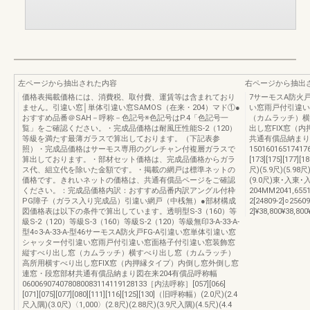
左ページから抽出された内容
右ページから抽出
価格表掲載価格には、消費税、取付費、運賃等は含まれており
7サーモスA防火
ません。引違い窓│単体引違い窓SAMOS（在来・204）マド①●
い窓雨戸付引違い
おすすめ品番＠SAH－呼称－色記号※色記号はP.4「色記号一
（カムラッチ）横
覧」をご確認ください。・完成品価格は耐風圧性能S-2（120）
出し窓FIX窓（
等級を満たす最薄ガラスで算出しております。（下記表参
共通有償品納まり
照）・完成品価格はサーモス専用のグレチャン付複層ガラスで
1501601651741761
算出しております。・部材セット価格は、完成品価格からガラ
[173][175][177][
ス代、組立代を除いた金額です。・掲載の網戸は標準ネットの
尺)(5.9尺)(5.98
価格です。きれいネットの価格は、共通有償品ページをご確認
(9.0尺)東･入
ください。：完成品価格内訳：おすすめ品番内訳アングル付枠
204MM2041,6551,8
PG障子（ガラス入り完成品）引違い網戸（中桟無）●部材構成
2[24809-2]○25609
図価格表は以下の条件で算出しています。透明型S-3（160）等
2]¥38,800¥38,800
級S-2（120）等級S-3（160）等級S-2（120）等級無印3-A-33-A-
型4○3-A-33-A-型46サーモスA防火戸FG-A引違い窓単体引違い窓
シャッター付引違い窓雨戸付引違い窓面格子付引違い窓装飾窓
縦すべり出し窓（カムラッチ）横すべり出し窓（カムラッチ）
高所用横すべり出し窓FIX窓（内押縁タイプ）内倒し窓外倒し窓
連窓・段窓部材共通有償品納まり図在来204有償品呼称幅
060069074078080083114119128133［内法呼称］[057][066]
[071][075][077][080][111][116][125][130]（旧呼称幅）(2.0尺)(2.4
尺入隅)(3.0尺)〈1,000〉(2.8尺)(2.88尺)(3.9尺入隅)(4.5尺)(4.4