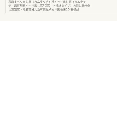
窓縦すべり出し窓（カムラッチ）横すべり出し窓（カムラッ
チ）高所用横すべり出し窓FIX窓（内押縁タイプ）内倒し窓外倒
し窓連窓・段窓部材共通有償品納まり図在来204有償品