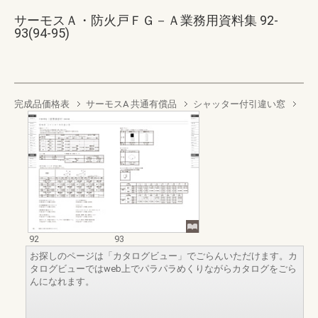
サーモスＡ・防火戸ＦＧ－Ａ業務用資料集 92-
93(94-95)
完成品価格表
サーモスA 共通有償品
シャッター付引違い窓
92
93
お探しのページは「カタログビュー」でごらんいただけます。カ
タログビューではweb上でパラパラめくりながらカタログをごら
んになれます。