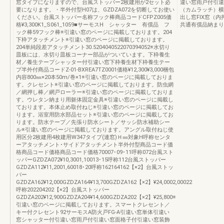
窓タイプになりますので、台風ストッパー2枚建用が2セット必
違い窓雨戸付引違
要になります。・半外付型H07は、GZDZA072を切断してお使い
（カムラッチ）横
ください。台風ストッパー名称フック棒商品コードCFPZ005価
出し窓FIX窓（
格¥3,300K1_S061_1059■サーモスH シャッター 有償品 フ
共通有償品納まり
ック棒59フック棒※引違い窓のページに掲載しております。204
下枠アタッチメント※引違い窓のページに掲載しております。
204単純段差アタッチメント30.5204040522070394052※水切り
皿板には、水切り皿板コーナー部品がついています。下枠養生
材／養生テープシャッター付引違い窓下枠養生材下枠養生テー
プ半外付商品コードZ-01-BXREA7TZ0001価格¥12,300¥3,000梱包
内容800㎜×20本50m/巻×1※引違い窓のページに掲載しておりま
す。クレセント※引違い窓のページに掲載しております。防虫網
／網押し棒／網戸ローラー※引違い窓のページに掲載しておりま
す。ウレタン納まり用躯体固定金具※引違い窓のページに掲載し
ております。本体止め取付ねじ※引違い窓のページに掲載してお
ります。浴室用防水部品セット※引違い窓のページに掲載してお
ります。防水テープ／先張り防水シート／サッシ防水補助シー
ル※引違い窓のページに掲載しております。アングル取付ねじ使
用区分2枚建用4枚建用W347タイプ(連窓)Ｈ㎜対象H呼称センタ
ーアタッチメント･サイドアタッチメント半外付型商品コード価
格商品コード価格商品コード価格70007･09･11呼称072台風スト
ッパーGZDZA072¥10,3001,10013･15呼称112台風ストッパー
GZDZA112¥11,2001,60018･20呼称162164162【×2】台風ストッ
パー
GZDZA162¥12,000GZDZA164¥13,700GZDZA162【×2】¥24,0002,00022
呼称202204202【×2】台風ストッパー
GZDZA202¥12,900GZDZA204¥14,600GZDZA202【×2】¥25,800※
引違い窓のページに掲載しております。スマートクレセント／
キー付クレセント92サーモスA防火戸FG-A引違い窓単体引違い
窓シャッター付引違い窓雨戸付引違い窓面格子付引違い窓装飾