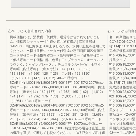
左ページから抽出された内容
右ページから抽出
掲載価格には、消費税、取付費、運賃等は含まれておりませ
名 称高機能リモ
ん。価格表シャッター付引違い窓共通有償品│窓関連部材
GCYSZ-01-GCY
SAMOS・雨仕舞をより向上させるため、水切り皿板を使用して
称]114[111]119[11
ください。水切り皿板シャッター付引違い窓用断面図区分商品
完成品価格差額電
コード呼称コード価格呼称コード価格呼称コード価格呼称コー
¥16,700¥16,700¥1
ド価格呼称コード価格□部（色番）T：ブラックG：オータムブ
採風タイプ
ラウンK：シャイングレーD：ナチュラルシルバーW：ホワイト
¥18,200¥18,200¥1
呼称幅［内法呼称］（出来寸法）114［111］（1,321）
耐風タイプ¥7,800¥
119［116］（1,360）128［125］（1,481）133［130］
¥13,000¥13,000¥1
（1,506）150［147］（1,712）40㎜□-呼称コード-
耐風タイプ¥4,100¥4
BZAR114¥1,800119¥1,800128¥1,900133¥1,900150¥2,20070㎜□-
称]178[175]180[17
呼称コード-BZAS¥2,800¥2,800¥3,000¥3,000¥3,400呼称幅［内法
完成品価格差額電動
呼称］（出来寸法）160［157］（1,762）165［162］（1,812）
¥19,200¥22,600
174［171］（1,916）176［173］（1,936）180［177］
¥21,100¥24,700
（1,981）40㎜□-呼称コード-
¥12,700¥12,7
BZAR160¥2,500165¥2,500174¥2,600176¥2,600180¥2,60070㎜□-
¥15,600¥15,600¥
呼称コード-BZAS¥4,000¥4,000¥4,200¥4,200¥4,200呼称幅［内法
風タイプ−−−−¥9,
呼称］（出来寸法）186［183］（2,036）251［248］（2,686）
商品コードZ-A00
256［253］（2,724）347［344］（3,634）40㎜□-呼称コード-
コンボックスD型
BZAR186¥2,600251¥2,900256¥2,900347¥4,10070㎜□-呼称コー
タイプは単機能リ
ド-BZAS¥4,200¥4,700¥4,700¥6,100・特注寸法の場合は直近上位
同梱完成品価格に
の機種を選び、切断してお使いください。・W347タイプ用は連
93サーモスA防