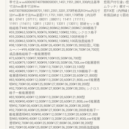
準寸法ｗ㎜6006907407808058301,1451,1951,2801,330内法基準
窓雨戸付引違い窓
寸法h㎜基本寸法W㎜
ムラッチ）横すべ
6407307808208458701,1851,2351,3201,370呼称高ROH㎜内法寸
窓FIX窓（内押
法h'㎜基本寸法H㎜姿図111,1751,1001,1001,170呼称［内法呼
有償品納まり図在
称］07411［07111］08311［08011］11411［11111］
11911［11611］12811［12511］13311［13011］部材セット価
格縦格子¥48,900¥52,200¥62,800¥62,800¥67,000¥67,000横格子
¥59,200¥63,500¥76,900¥76,900¥82,100¥82,100ヒシクロス格子
¥59,200¥63,500¥76,900¥76,900¥82,100¥82,100井桁格子
¥59,200¥63,500¥76,900¥76,900¥82,100¥82,100高強度縦格子
¥98,100¥105,100¥126,400¥126,400¥135,300¥135,300目隠し可動
ルーバー¥99,400¥106,000¥125,800¥125,800¥134,700¥134,700完
成品価格縦格子一般複層透明
¥73,600¥79,100¥97,900¥99,100¥105,500¥106,700型
¥73,600¥79,100¥97,900¥99,100¥105,500¥106,700Low-E複層透明
¥82,400¥89,100¥111,700¥113,700¥121,100¥123,100型
¥82,400¥89,100¥111,700¥113,700¥121,100¥123,100横格子一般
複層透明¥83,900¥90,400¥112,000¥113,200¥120,600¥121,800型
¥83,900¥90,400¥112,000¥113,200¥120,600¥121,800Low-E複層透
明¥92,700¥100,400¥125,800¥127,800¥136,200¥138,200型
¥92,700¥100,400¥125,800¥127,800¥136,200¥138,200ヒシクロス
格子一般複層透明
¥83,900¥90,400¥112,000¥113,200¥120,600¥121,800型
¥83,900¥90,400¥112,000¥113,200¥120,600¥121,800Low-E複層透
明¥92,700¥100,400¥125,800¥127,800¥136,200¥138,200型
¥92,700¥100,400¥125,800¥127,800¥136,200¥138,200井桁格子一
般複層透明¥83,900¥90,400¥112,000¥113,200¥120,600¥121,800
型¥83,900¥90,400¥112,000¥113,200¥120,600¥121,800Low-E複層
透明¥92,700¥100,400¥125,800¥127,800¥136,200¥138,200型
¥92,700¥100,400¥125,800¥127,800¥136,200¥138,200高強度縦格