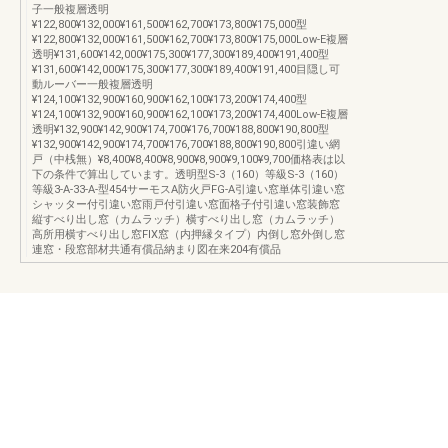
子一般複層透明
¥122,800¥132,000¥161,500¥162,700¥173,800¥175,000型
¥122,800¥132,000¥161,500¥162,700¥173,800¥175,000Low-E複層
透明¥131,600¥142,000¥175,300¥177,300¥189,400¥191,400型
¥131,600¥142,000¥175,300¥177,300¥189,400¥191,400目隠し可
動ルーバー一般複層透明
¥124,100¥132,900¥160,900¥162,100¥173,200¥174,400型
¥124,100¥132,900¥160,900¥162,100¥173,200¥174,400Low-E複層
透明¥132,900¥142,900¥174,700¥176,700¥188,800¥190,800型
¥132,900¥142,900¥174,700¥176,700¥188,800¥190,800引違い網
戸（中桟無）¥8,400¥8,400¥8,900¥8,900¥9,100¥9,700価格表は以
下の条件で算出しています。透明型S-3（160）等級S-3（160）
等級3-A-33-A-型454サーモスA防火戸FG-A引違い窓単体引違い窓
シャッター付引違い窓雨戸付引違い窓面格子付引違い窓装飾窓
縦すべり出し窓（カムラッチ）横すべり出し窓（カムラッチ）
高所用横すべり出し窓FIX窓（内押縁タイプ）内倒し窓外倒し窓
連窓・段窓部材共通有償品納まり図在来204有償品