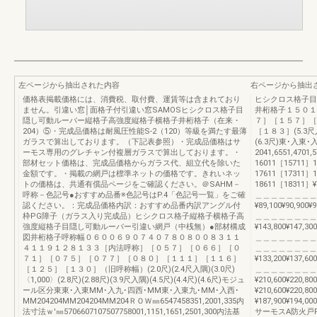
左ページから抽出された内容
右ページから抽出
価格表掲載価格には、消費税、取付費、運賃等は含まれており
ヒシクロス格子目
ません。引違い窓│面格子付引違い窓SAMOSヒシクロス格子目
井桁格子１５０１
隠し可動ルーバー縦格子高強度縦格子横格子井桁格子（在来・
７］［１５７］［
204）⑤・完成品価格は耐風圧性能S-2（120）等級を満たす最薄
［１８３］(5.3尺入隅)
ガラスで算出しております。（下記表参照）・完成品価格はサ
(6.3尺)東･入東
ーモス専用のグレチャン付複層ガラスで算出しております。・
2041,6551,4701,
部材セット価格は、完成品価格からガラス代、組立代を除いた
16011［15711］
金額です。・掲載の網戸は標準ネットの価格です。きれいネッ
17611［17311］
トの価格は、共通有償品ページをご確認ください。＠SAHM－
18611［18311］¥73
呼称－色記号●おすすめ品番※色記号はP.4「色記号一覧」をご確
＿＿＿＿＿＿＿＿
認ください。：完成品価格内訳：おすすめ品番内訳アングル付
¥89,100¥90,900¥9
枠PG障子（ガラス入り完成品）ヒシクロス格子縦格子横格子高
＿＿＿＿＿＿＿＿
強度縦格子目隠し可動ルーバー引違い網戸（中桟無）●部材構成
¥143,800¥147,300
図井桁格子呼称幅０６００６９０７４０７８０８００８３１１
＿＿＿＿＿＿＿＿
４１１９１２８１３３［内法呼称］［０５７］［０６６］［０
＿＿＿＿＿＿＿＿
７１］［０７５］［０７７］［０８０］［１１１］［１１６］
¥133,200¥137,600
［１２５］［１３０］（旧呼称幅）(2.0尺)(2.4尺入隅)(3.0尺)
＿＿＿＿＿＿＿＿¥19
〈1,000〉(2.8尺)(2.88尺)(3.9尺入隅)(4.5尺)(4.4尺)(4.6尺)モジュ
¥210,600¥220
ール区分東東･入東MM･入九･四西･MM東･入東九･MM･入西･
¥210,600¥220
MM204204MM204204MM204ＲＯＷ㎜6547458351,2001,335内
¥187,900¥194,000
法寸法ｗ'㎜5706607107507758001,1151,1651,2501,300内法基
サーモスA防火戸