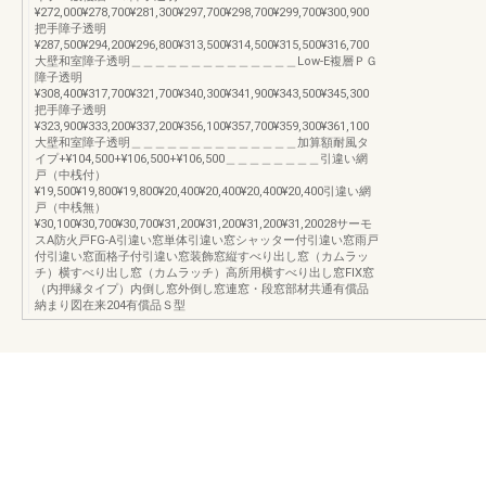
¥272,000¥278,700¥281,300¥297,700¥298,700¥299,700¥300,900
把手障子透明
¥287,500¥294,200¥296,800¥313,500¥314,500¥315,500¥316,700
大壁和室障子透明＿＿＿＿＿＿＿＿＿＿＿＿＿＿Low-E複層ＰＧ
障子透明
¥308,400¥317,700¥321,700¥340,300¥341,900¥343,500¥345,300
把手障子透明
¥323,900¥333,200¥337,200¥356,100¥357,700¥359,300¥361,100
大壁和室障子透明＿＿＿＿＿＿＿＿＿＿＿＿＿＿加算額耐風タ
イプ+¥104,500+¥106,500+¥106,500＿＿＿＿＿＿＿＿引違い網
戸（中桟付）
¥19,500¥19,800¥19,800¥20,400¥20,400¥20,400¥20,400引違い網
戸（中桟無）
¥30,100¥30,700¥30,700¥31,200¥31,200¥31,200¥31,20028サーモ
スA防火戸FG-A引違い窓単体引違い窓シャッター付引違い窓雨戸
付引違い窓面格子付引違い窓装飾窓縦すべり出し窓（カムラッ
チ）横すべり出し窓（カムラッチ）高所用横すべり出し窓FIX窓
（内押縁タイプ）内倒し窓外倒し窓連窓・段窓部材共通有償品
納まり図在来204有償品Ｓ型