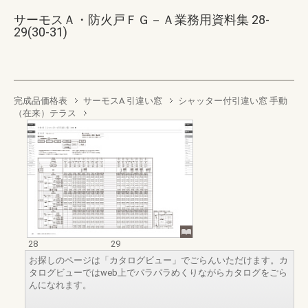
サーモスＡ・防火戸ＦＧ－Ａ業務用資料集 28-
29(30-31)
完成品価格表
サーモスA 引違い窓
シャッター付引違い窓 手動
（在来）テラス
28
29
お探しのページは「カタログビュー」でごらんいただけます。カ
タログビューではweb上でパラパラめくりながらカタログをごら
んになれます。