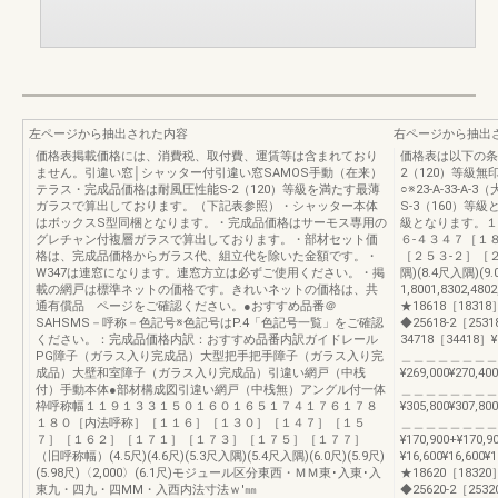
左ページから抽出された内容
右ページから抽出
価格表掲載価格には、消費税、取付費、運賃等は含まれており
価格表は以下の条件
ません。引違い窓│シャッター付引違い窓SAMOS手動（在来）
2（120）等級無印3
テラス・完成品価格は耐風圧性能S-2（120）等級を満たす最薄
○※23-A-33-A
ガラスで算出しております。（下記表参照）・シャッター本体
S-3（160）等
はボックスS型同梱となります。・完成品価格はサーモス専用の
級となります。１
グレチャン付複層ガラスで算出しております。・部材セット価
６-４３４７［１
格は、完成品価格からガラス代、組立代を除いた金額です。・
［２５３-２］［２５
W347は連窓になります。連窓方立は必ずご使用ください。・掲
隅)(8.4尺入隅)(
載の網戸は標準ネットの価格です。きれいネットの価格は、共
1,8001,8302,480
通有償品 ページをご確認ください。●おすすめ品番＠
★18618［18318］
SAHSMS－呼称－色記号※色記号はP.4「色記号一覧」をご確認
◆25618-2［2531
ください。：完成品価格内訳：おすすめ品番内訳ガイドレール
34718［34418］¥18
PG障子（ガラス入り完成品）大型把手把手障子（ガラス入り完
＿＿＿＿＿＿＿＿
成品）大壁和室障子（ガラス入り完成品）引違い網戸（中桟
¥269,000¥270,400
付）手動本体●部材構成図引違い網戸（中桟無）アングル付一体
＿＿＿＿＿＿＿＿
枠呼称幅１１９１３３１５０１６０１６５１７４１７６１７８
¥305,800¥307,800
１８０［内法呼称］［１１６］［１３０］［１４７］［１５
＿＿＿＿＿＿＿＿＿＿
７］［１６２］［１７１］［１７３］［１７５］［１７７］
¥170,900+¥170,
（旧呼称幅）(4.5尺)(4.6尺)(5.3尺入隅)(5.4尺入隅)(6.0尺)(5.9尺)
¥16,600¥16,600¥
(5.98尺)〈2,000〉(6.1尺)モジュール区分東西・ＭＭ東･入東･入
★18620［18320］
東九・四九・四MM・入西内法寸法ｗ'㎜
◆25620-2［2532