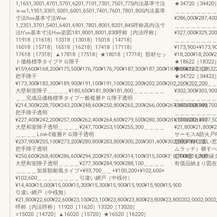
1,1651,3001,4701,5701,6201,7101,7301,7501,775内法基準寸法
★34720［34420］¥1
ｗ㎜1,1951,3301,5001,6001,6501,7401,7601,7801,805内法基準
＿＿＿＿＿＿＿＿
寸法h㎜基本寸法W㎜
¥286,000¥287,400
1,2351,3701,5401,6401,6901,7801,8001,8201,845呼称高内法寸
＿＿＿＿＿＿＿＿
法h'㎜基本寸法H㎜姿図181,8001,8001,830呼称［内法呼称］
¥327,000¥329,200
11918［11618］13318［13018］15018［14718］
＿＿＿＿＿＿＿＿＿＿
16018［15718］16518［16218］17418［17118］
¥173,900+¥173,
17618［17318］▲17818［17518］★18018［17718］部材セッ
¥18,200¥18,200¥
ト価格標準タイプＰＧ障子
★18622［18322］
¥159,600¥168,200¥175,500¥176,700¥176,700¥187,300¥187,300¥187,300¥187,300
◆25622-2［2532
把手障子
★34722［34422］¥2
¥173,300¥182,300¥189,900¥191,100¥191,100¥202,200¥202,200¥202,200¥202,200
＿＿＿＿＿＿＿＿
大壁和室障子＿＿＿＿¥180,600¥181,800¥181,800＿＿＿＿＿＿
¥302,300¥303,900
＿＿完成品価格標準タイプ一般複層ＰＧ障子透明
＿＿＿＿＿＿＿＿
¥214,300¥228,700¥243,200¥248,600¥250,800¥265,200¥266,000¥267,000¥268,000
¥347,300¥349,700
把手障子透明
＿＿＿＿＿＿＿＿＿＿
¥227,400¥242,200¥257,000¥262,400¥264,600¥279,500¥280,300¥281,300¥282,300
¥177,500+¥177,
大壁和室障子透明＿＿＿＿¥247,700¥253,100¥255,300＿＿＿＿
¥21,800¥21,800¥2
＿＿＿＿Low-E複層ＰＧ障子透明
サーモスA防火戸
¥237,900¥255,100¥273,200¥280,800¥283,800¥300,200¥301,400¥302,800¥304,200
窓雨戸付引違い窓
把手障子透明
ムラッチ）横すべ
¥250,600¥268,400¥286,600¥294,200¥297,400¥314,100¥315,500¥316,700¥318,300
窓FIX窓（内押
大壁和室障子透明＿＿＿＿¥277,300¥284,900¥288,100＿＿＿＿
有償品納まり図在
＿＿＿＿加算額耐風タイプ+¥93,700＿＿+¥100,200+¥102,600+
¥102,600＿＿＿＿＿＿＿＿引違い網戸（中桟付）
¥14,400¥15,000¥15,000¥15,300¥15,300¥15,900¥15,900¥15,900¥15,900
引違い網戸（中桟無）
¥21,800¥22,600¥22,600¥23,100¥23,100¥23,800¥23,800¥23,800¥23,800202,0002,0002
呼称［内法呼称］11920［11620］13320［13020］
○15020［14720］▲16020［15720］★16520［16220］