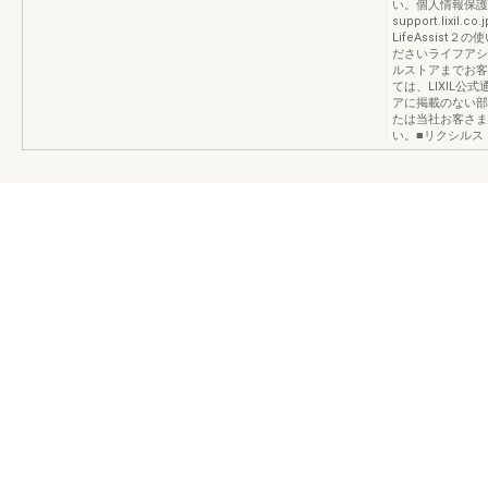
い。個人情報保護について
support.lixil.
LifeAssis
ださいライフアシ
ルストアまでお客
ては、LIXIL
アに掲載のない部
たは当社お客さま相
い。■リクシルストア ht