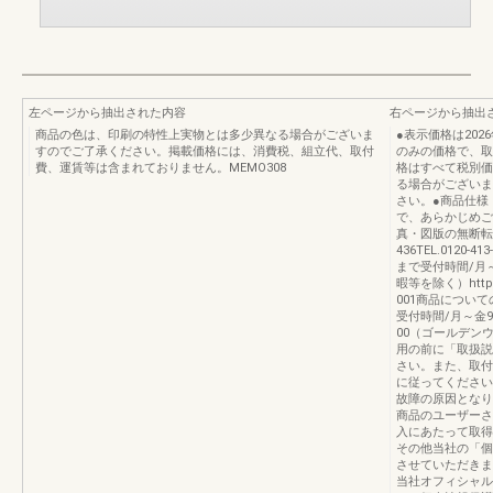
左ページから抽出された内容
右ページから抽出
商品の色は、印刷の特性上実物とは多少異なる場合がございま
●表示価格は20
すのでご了承ください。掲載価格には、消費税、組立代、取付
のみの価格で、取
費、運賃等は含まれておりません。MEMO308
格はすべて税別価
る場合がございま
さい。●商品仕様
で、あらかじめご
真・図版の無断転載は
436TEL.0120
まで受付時間/月～
暇等を除く）https://
001商品につい
受付時間/月～金9
00（ゴールデン
用の前に「取扱説
さい。また、取付
に従ってください
故障の原因となり
商品のユーザーさ
入にあたって取得
その他当社の「個
させていただきま
当社オフィシャル