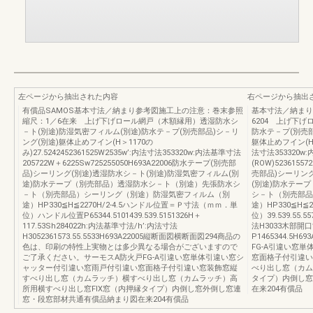
左ページから抽出された内容
右ページから抽出
有償品SAMOS基本寸法／納まり参考図施工上の注意：巻末参照
基本寸法／納まり
縮尺：1／6在来 上げ下げロール網戸（木額縁用）透湿防水シ
6204 上げ下
－ト(別途)防湿気密フィルム(別途)防水テ－プ(別売部品)シ－リ
防水テ－プ(別売部
ング(別途)躯体止めフイン(H＞1170の
躯体止めフイン(H＞11
み)27.5242452361525W2535w’:内法寸法353320w:内法基準寸法
法寸法353320
205722W＋6225Sw725255050H693A22006防水テープ(別売部
(ROW)5236155
品)シーリング(別途)透湿防水シ－ト(別途)防湿気密フィルム(別
売部品)シーリン
途)防水テープ（別売部品）透湿防水シ－ト（別途）先張防水シ
(別途)防水テー
－ト（別売部品）シーリング（別途）防湿気密フィルム（別
シ－ト（別売部品
途）HP330≦H≦2270H/2-4.5ハンドル位置＝Ｐ寸法（ｍｍ．単
途）HP330≦H≦
位）ハンドル位置P65344.5101439.539.5151326H＋
位）39.539.55.5
117.53Sh284022h:内法基準寸法/h’:内法寸法
法H3033木部開口寸
H3052361573.55.5533H693A22005縦断面図横断面図294商品の
P1465344.5H
色は、印刷の特性上実物とは多少異なる場合がございますので
FG-A引違い窓
ご了承ください。サーモスA防火戸FG-A引違い窓単体引違い窓シ
窓面格子付引違い
ャッター付引違い窓雨戸付引違い窓面格子付引違い窓装飾窓縦
べり出し窓（カム
すべり出し窓（カムラッチ）横すべり出し窓（カムラッチ）高
タイプ）内倒し窓
所用横すべり出し窓FIX窓（内押縁タイプ）内倒し窓外倒し窓連
在来204有償品
窓・段窓部材共通有償品納まり図在来204有償品