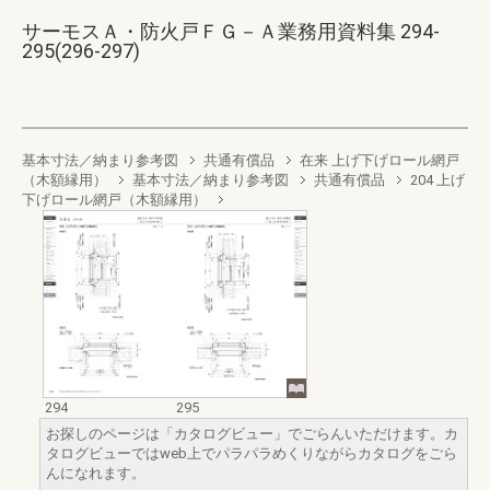
サーモスＡ・防火戸ＦＧ－Ａ業務用資料集 294-
295(296-297)
基本寸法／納まり参考図
共通有償品
在来 上げ下げロール網戸
（木額縁用）
基本寸法／納まり参考図
共通有償品
204 上げ
下げロール網戸（木額縁用）
294
295
お探しのページは「カタログビュー」でごらんいただけます。カ
タログビューではweb上でパラパラめくりながらカタログをごら
んになれます。