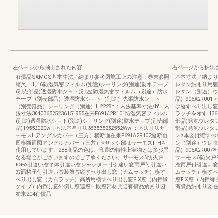
左ページから抽出された内容
右ページから抽出
有償品SAMOS基本寸法／納まり参考図施工上の注意：巻末参照
基本寸法／納まり
縮尺：1／6防湿気密フィルム(別途)シーリング(別途)防水テープ
レタン納まり用躯
(別売部品)透湿防水シ－ト(別途)防湿気密フィルム（別途）防水
レタン（別途）ウ
テープ（別売部品）透湿防水シ－ト（別途）先張防水シ－ト
品)F905A2R
（別売部品）シーリング（別途）H2228h：内法基準寸法/h'：内
は縦すべり出し窓
法寸法304036525236151955在来F691A2R101防湿気密フィルム
ラッチを示すH36
(別途)透湿防水シ－ト(別途)シ－リング(別途)防水テ－プ(別売部
部品)発泡ウレタ
品)19552020w：内法基準寸法363535252552Ww'：内法寸法サ
部品)発泡ウレタン
ーモスHアングルカバー（三方）横断面在来F691A2R102縦断面
＞※本図は縦すべ
図横断面図アングルカバー（三方）※サッシ部はサーモスⅡ-Hを
ン（別途）ウレタ
使用しています。288商品の色は、印刷の特性上実物とは多少異
品)F905A2R0
なる場合がございますのでご了承ください。サーモスA防火戸
サーモスA防火戸
FG-A引違い窓単体引違い窓シャッター付引違い窓雨戸付引違い
窓雨戸付引違い窓
窓面格子付引違い窓装飾窓縦すべり出し窓（カムラッチ）横す
ムラッチ）横すべ
べり出し窓（カムラッチ）高所用横すべり出し窓FIX窓（内押縁
窓FIX窓（内押
タイプ）内倒し窓外倒し窓連窓・段窓部材共通有償品納まり図
有償品納まり図在
在来204有償品