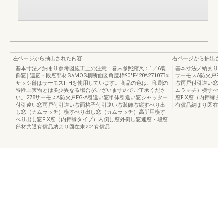
左ページから抽出された内容
右ページから抽出
基本寸法／納まり参考図施工上の注意：巻末参照縮尺：1／6装
基本寸法／納まり
飾窓│連窓・段窓部材SAMOS横断面図角度枠90°F420A27107B※
サーモスA防火戸
サッシ部はサーモスⅡ-Hを使用しています。商品の色は、印刷の
窓雨戸付引違い窓
特性上実物とは多少異なる場合がございますのでご了承くださ
ムラッチ）横すべ
い。278サーモスA防火戸FG-A引違い窓単体引違い窓シャッター
窓FIX窓（内押
付引違い窓雨戸付引違い窓面格子付引違い窓装飾窓縦すべり出
有償品納まり図在
し窓（カムラッチ）横すべり出し窓（カムラッチ）高所用横す
べり出し窓FIX窓（内押縁タイプ）内倒し窓外倒し窓連窓・段窓
部材共通有償品納まり図在来204有償品