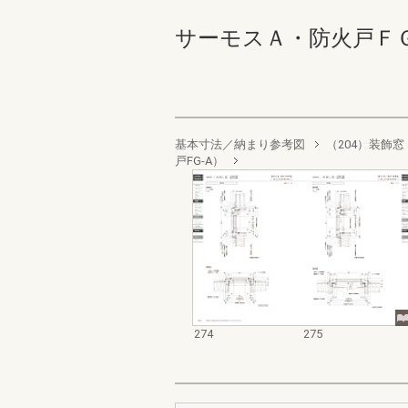
サーモスＡ・防火戸ＦＧ－Ａ業
基本寸法／納まり参考図
（204）装飾窓
戸FG-A）
274
275