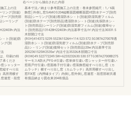
右ページから抽出された内容
図施工上の注
基本寸法／納まり参考図施工上の注意：巻末参照縮尺：1／6装
ーリング(別途)
飾窓│外倒し窓SAMOS204縦断面図横断面図VE防水テープ(別売
水テープ(別売部
部品)シーリング(別途)透湿防水シ－ト(別途)防湿気密フィルム
品)シーリング
(別途)防水テープ(別売部品)透湿防水シ－ト(別途)先張防水シ－
ト(別売部品)シーリング(別途)防湿気密フィルム(別途)復帰セッ
28H22403h:内法
ト(別売部品)131428H22403h:内法基準寸法/h':内法寸法30331.5
木部開口寸法
湿防水シ－ト(別途)防
(ROH)414372.5239.552361526H+114.523.572.5G387A27007B透
リング(別
湿防水シ－ト(別途)防湿気密フィルム(別途)防水テ－プ(別売部
法
品)シ－リング(別途)復帰セット(別売部品)20w:内法基準寸法
寸法
2052361525W2535w':内法寸法35326木部開口寸法
の色は、印刷の特
(ROW)49.522772249.5W+6233232630.530.5TTG387A27008B275
了承くださ
サーモスA防火戸FG-A引違い窓単体引違い窓シャッター付引違い
違い窓シャッター
窓雨戸付引違い窓面格子付引違い窓装飾窓縦すべり出し窓（カ
窓縦すべり出
ムラッチ）横すべり出し窓（カムラッチ）高所用横すべり出し
）高所用横す
窓FIX窓（内押縁タイプ）内倒し窓外倒し窓連窓・段窓部材共通
し窓連窓・段窓
有償品納まり図在来204有償品