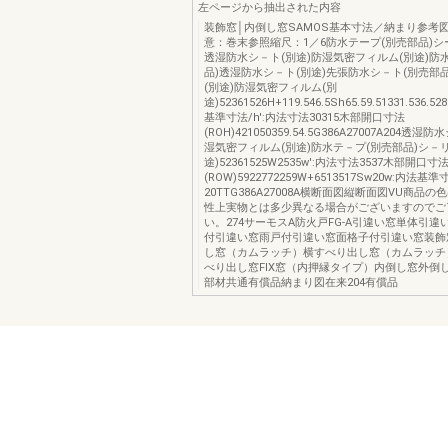
左ページから抽出された内容
装飾窓│内倒し窓SAMOS基本寸法／納まり参考
意：巻末参照縮尺：1／6防水テープ(別売部品)シ
透湿防水シ－ト(別途)防湿気密フィルム(別途)防
品)透湿防水シ－ト(別途)先張防水シ－ト(別売部
(別途)防湿気密フィルム(別
途)52361526H+119.546.5Sh65.59.51331.536.5
基準寸法/h':内法寸法30315木部開口寸法
(ROH)421050359.54.5G386A27007A204透
湿気密フィルム(別途)防水テ－プ(別売部品)シ－
途)52361525W2535w':内法寸法3537木部開口寸
(ROW)5922772259W+6513517Sw20w:内法基準
20TTG386A27008A横断面図縦断面図VU商品
性上実物とは多少異なる場合がございますのでご
い。274サーモスA防火戸FG-A引違い窓単体引
付引違い窓雨戸付引違い窓面格子付引違い窓装飾
し窓（カムラッチ）横すべり出し窓（カムラッチ
べり出し窓FIX窓（内押縁タイプ）内倒し窓外倒
部材共通有償品納まり図在来204有償品