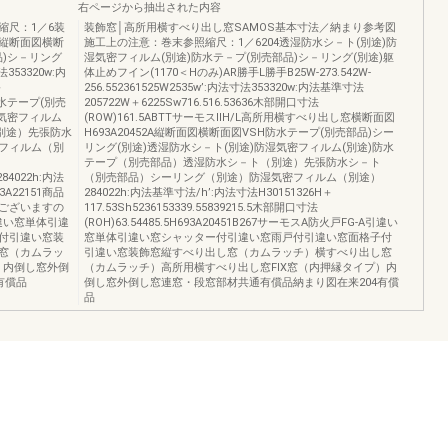
右ページから抽出された内容
縮尺：1／6装
装飾窓│高所用横すべり出し窓SAMOS基本寸法／納まり参考図
4縦断面図横断
施工上の注意：巻末参照縮尺：1／6204透湿防水シ－ト(別途)防
品)シ－リング
湿気密フィルム(別途)防水テ－プ(別売部品)シ－リング(別途)躯
353320w:内
体止めフイン(1170＜Hのみ)AR勝手L勝手B25W-273.542W-
＋
256.552361525W2535w’:内法寸法353320w:内法基準寸法
52防水テープ(別売
205722W＋6225Sw716.516.53636木部開口寸法
湿気密フィルム
(ROW)161.5ABTTサーモスⅡH/L高所用横すべり出し窓横断面図
別途）先張防水
H693A20452A縦断面図横断面図VSH防水テープ(別売部品)シー
フィルム（別
リング(別途)透湿防水シ－ト(別途)防湿気密フィルム(別途)防水
テープ（別売部品）透湿防水シ－ト（別途）先張防水シ－ト
5284022h:内法
（別売部品）シーリング（別途）防湿気密フィルム（別途）
A22151商品
284022h:内法基準寸法/h’:内法寸法H30151326H＋
ございますの
117.53Sh5236153339.55839215.5木部開口寸法
引違い窓単体引違
(ROH)63.54485.5H693A20451B267サーモスA防火戸FG-A引違い
付引違い窓装
窓単体引違い窓シャッター付引違い窓雨戸付引違い窓面格子付
窓（カムラッ
引違い窓装飾窓縦すべり出し窓（カムラッチ）横すべり出し窓
）内倒し窓外倒
（カムラッチ）高所用横すべり出し窓FIX窓（内押縁タイプ）内
有償品
倒し窓外倒し窓連窓・段窓部材共通有償品納まり図在来204有償
品