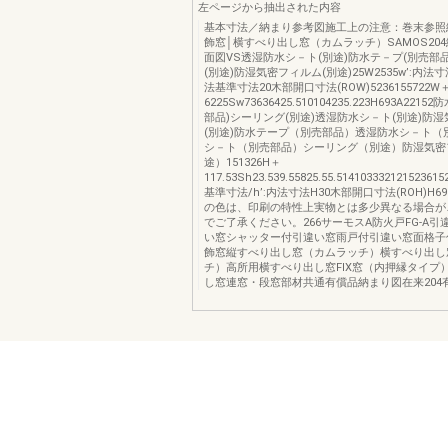
左ページから抽出された内容
基本寸法／納まり参考図施工上の注意：巻末参照
飾窓│横すべり出し窓（カムラッチ）SAMOS20
面図VS透湿防水シ－ト(別途)防水テ－プ(別売部
(別途)防湿気密フィルム(別途)25W2535w’:内法寸法
法基準寸法20木部開口寸法(ROW)5236155722W
6225Sw73636425.510104235.223H693A221
部品)シーリング(別途)透湿防水シ－ト(別途)防
(別途)防水テープ（別売部品）透湿防水シ－ト（
シ－ト（別売部品）シーリング（別途）防湿気密
途）151326H＋
117.53Sh23.539.55825.55.51410333212152361
基準寸法/h’:内法寸法H30木部開口寸法(ROH)H693
の色は、印刷の特性上実物とは多少異なる場合が
でご了承ください。266サーモスA防火戸FG-A
い窓シャッター付引違い窓雨戸付引違い窓面格子
飾窓縦すべり出し窓（カムラッチ）横すべり出し
チ）高所用横すべり出し窓FIX窓（内押縁タイプ
し窓連窓・段窓部材共通有償品納まり図在来204